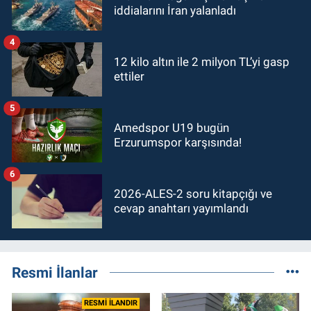
iddialarını İran yalanladı
4
12 kilo altın ile 2 milyon TL’yi gasp
ettiler
5
Amedspor U19 bugün
Erzurumspor karşısında!
6
2026-ALES-2 soru kitapçığı ve
cevap anahtarı yayımlandı
Resmi İlanlar
RESMİ İLANDIR