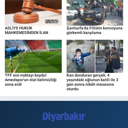
ASLİYE HUKUK
Şanlıurfa’da Filistin konvoyuna
MAHKEMESİNDEN İLAN
görkemli karşılama
TFF son noktayı koydu!
Kan donduran gerçek: 4
Amedspor'un stat belirsizliği
yaşındaki oğlunun katili ile 3
sona erdi
gün sonra nikâh masasına
oturdu