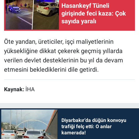
Hasankeyf Tüneli
girişinde feci kaza: Çok
sayıda yaralı
Öte yandan, üreticiler, işçi maliyetlerinin
yüksekliğine dikkat çekerek geçmiş yıllarda
verilen devlet desteklerinin bu yıl da devam
etmesini beklediklerini dile getirdi.
Kaynak:
İHA
Diyarbakır’da düğün konvoyu
trafiği felç etti: O anlar
kamerada!