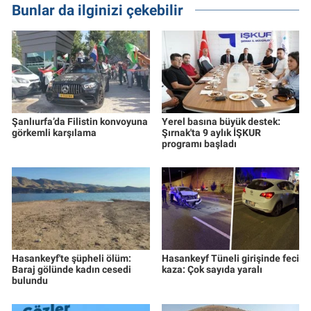
Bunlar da ilginizi çekebilir
Şanlıurfa’da Filistin konvoyuna
Yerel basına büyük destek:
görkemli karşılama
Şırnak'ta 9 aylık İŞKUR
programı başladı
Hasankeyf'te şüpheli ölüm:
Hasankeyf Tüneli girişinde feci
Baraj gölünde kadın cesedi
kaza: Çok sayıda yaralı
bulundu