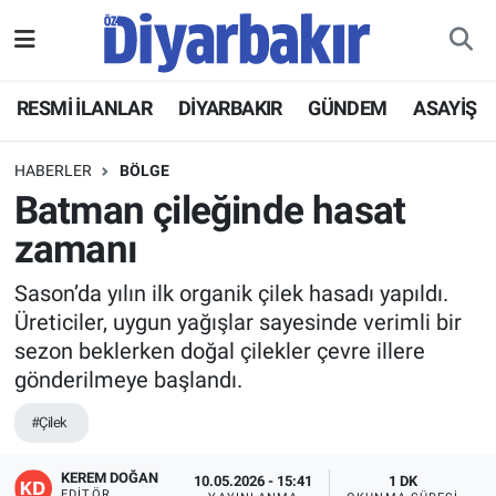
RESMİ İLANLAR
Nöbetçi Eczaneler
RESMİ İLANLAR
DİYARBAKIR
GÜNDEM
ASAYİŞ
ASAYİŞ
Hava Durumu
HABERLER
BÖLGE
DİYARBAKIR
Namaz Vakitleri
Batman çileğinde hasat
zamanı
EKONOMİ
Trafik Durumu
Sason’da yılın ilk organik çilek hasadı yapıldı.
GÜNDEM
Süper Lig Puan Durumu ve Fikstür
Üreticiler, uygun yağışlar sayesinde verimli bir
sezon beklerken doğal çilekler çevre illere
BÖLGE
Tüm Manşetler
gönderilmeye başlandı.
DÜNYA
Son Dakika Haberleri
#Çilek
KÜLTÜR SANAT
Haber Arşivi
KEREM DOĞAN
10.05.2026 - 15:41
1 DK
EDITÖR