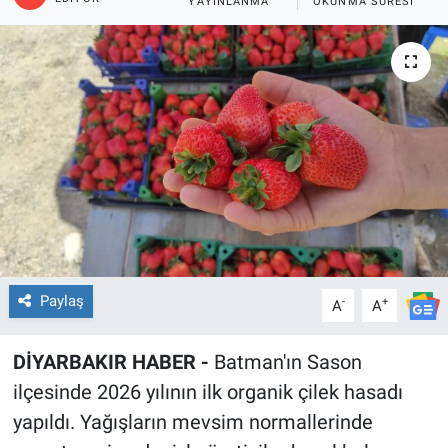
YAYINLANMA
OKUNMA SÜRESI
EĞİTİM
ÖZEL HABER
POLİTİKA
SAĞLIK
SPOR
TEKNOLOJİ
Paylaş
-
+
A
A
DİYARBAKIR HABER -
Batman'ın Sason
ilçesinde 2026 yılının ilk organik çilek hasadı
yapıldı. Yağışların mevsim normallerinde