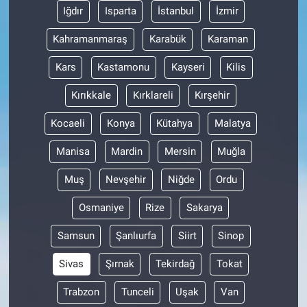
Iğdır
Isparta
İstanbul
İzmir
Kahramanmaraş
Karabük
Karaman
Kars
Kastamonu
Kayseri
Kilis
Kırıkkale
Kırklareli
Kırşehir
Kocaeli
Konya
Kütahya
Malatya
Manisa
Mardin
Mersin
Muğla
Muş
Nevşehir
Niğde
Ordu
Osmaniye
Rize
Sakarya
Samsun
Şanlıurfa
Siirt
Sinop
Sivas
Şırnak
Tekirdağ
Tokat
Trabzon
Tunceli
Uşak
Van