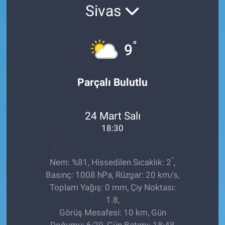
Sivas
EĞİTİM
ÖZEL HABER
°
9
POLİTİKA
Parçalı Bulutlu
SAĞLIK
24 Mart Salı
SPOR
18:30
TEKNOLOJİ
°
Nem: %81, Hissedilen Sıcaklık: 2
,
Basınç: 1008 hPa, Rüzgar: 20 km/s,
Toplam Yağış: 0 mm, Çiy Noktası:
1.8,
Görüş Mesafesi: 10 km, Gün
Doğumu: 6:29, Gün Batımı: 18:48