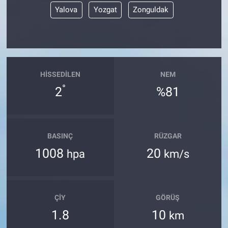
Yalova
Yozgat
Zonguldak
HISSEDILEN
NEM
°
2
%81
BASINÇ
RÜZGAR
1008
20
hpa
km/s
ÇIY
GÖRÜŞ
1.8
10
km