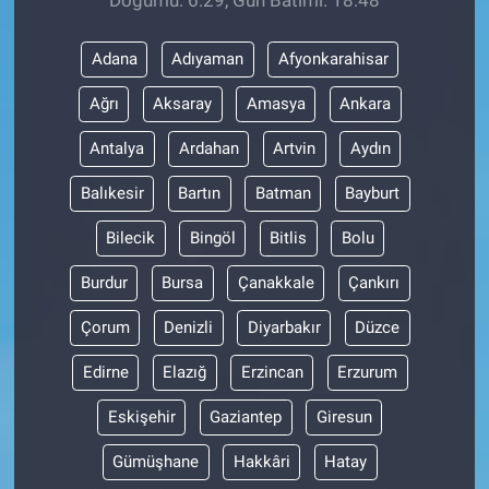
Adana
Adıyaman
Afyonkarahisar
Ağrı
Aksaray
Amasya
Ankara
Antalya
Ardahan
Artvin
Aydın
Balıkesir
Bartın
Batman
Bayburt
Bilecik
Bingöl
Bitlis
Bolu
Burdur
Bursa
Çanakkale
Çankırı
Çorum
Denizli
Diyarbakır
Düzce
Edirne
Elazığ
Erzincan
Erzurum
Eskişehir
Gaziantep
Giresun
Gümüşhane
Hakkâri
Hatay