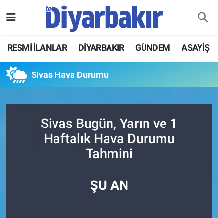
RESMİ İLANLAR
Nöbetçi Eczaneler
RESMİ İLANLAR
DİYARBAKIR
GÜNDEM
ASAYİŞ
ASAYİŞ
Hava Durumu
Sivas Hava Durumu
DİYARBAKIR
Namaz Vakitleri
EKONOMİ
Trafik Durumu
Sivas Bugün, Yarın ve 1
Haftalık Hava Durumu
GÜNDEM
Süper Lig Puan Durumu ve Fikstür
Tahmini
BÖLGE
Tüm Manşetler
ŞU AN
DÜNYA
Son Dakika Haberleri
KÜLTÜR SANAT
Haber Arşivi