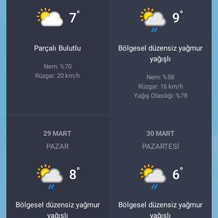
°
°
7
9
Parçalı Bulutlu
Bölgesel düzensiz yağmur
yağışlı
Nem: %70
Rüzgar: 20 km/h
Nem: %58
Rüzgar: 16 km/h
Yağış Olasılığı: %78
29 MART
30 MART
PAZAR
PAZARTESI
°
°
8
6
Bölgesel düzensiz yağmur
Bölgesel düzensiz yağmur
yağışlı
yağışlı