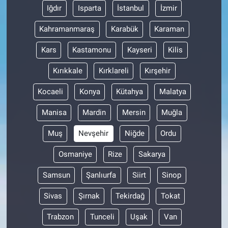
Iğdır
Isparta
İstanbul
İzmir
Kahramanmaraş
Karabük
Karaman
Kars
Kastamonu
Kayseri
Kilis
Kırıkkale
Kırklareli
Kırşehir
Kocaeli
Konya
Kütahya
Malatya
Manisa
Mardin
Mersin
Muğla
Muş
Nevşehir
Niğde
Ordu
Osmaniye
Rize
Sakarya
Samsun
Şanlıurfa
Siirt
Sinop
Sivas
Şırnak
Tekirdağ
Tokat
Trabzon
Tunceli
Uşak
Van