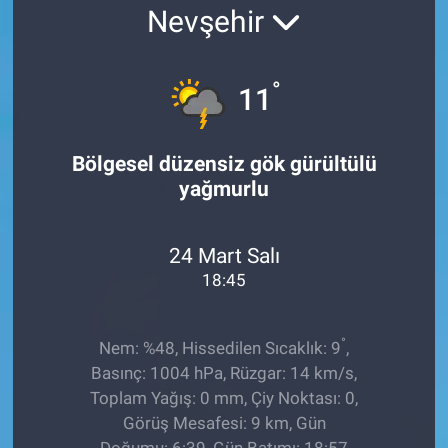
Nevşehir
EĞİTİM
ÖZEL HABER
°
11
POLİTİKA
Bölgesel düzensiz gök gürültülü
yağmurlu
SAĞLIK
SPOR
24 Mart Salı
18:45
TEKNOLOJİ
°
Nem: %48, Hissedilen Sıcaklık: 9
,
Basınç: 1004 hPa, Rüzgar: 14 km/s,
Toplam Yağış: 0 mm, Çiy Noktası: 0,
Görüş Mesafesi: 9 km, Gün
Doğumu: 6:39, Gün Batımı: 18:57