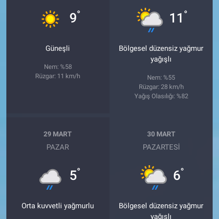
°
°
9
11
Güneşli
Bölgesel düzensiz yağmur
yağışlı
Nem: %58
Rüzgar: 11 km/h
Nem: %55
Rüzgar: 28 km/h
Yağış Olasılığı: %82
29 MART
30 MART
PAZAR
PAZARTESI
°
°
5
6
Orta kuvvetli yağmurlu
Bölgesel düzensiz yağmur
yağışlı