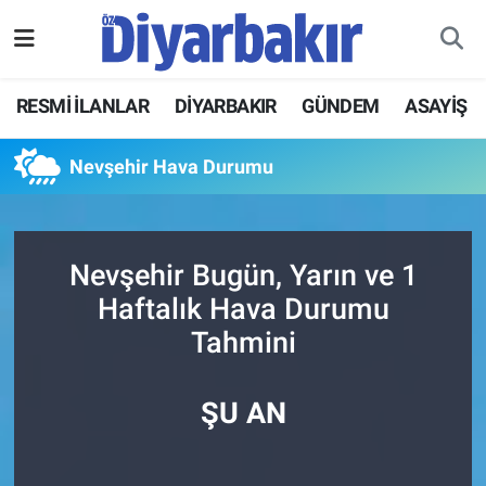
RESMİ İLANLAR
Nöbetçi Eczaneler
RESMİ İLANLAR
DİYARBAKIR
GÜNDEM
ASAYİŞ
ASAYİŞ
Hava Durumu
Nevşehir Hava Durumu
DİYARBAKIR
Namaz Vakitleri
EKONOMİ
Trafik Durumu
Nevşehir Bugün, Yarın ve 1
Haftalık Hava Durumu
GÜNDEM
Süper Lig Puan Durumu ve Fikstür
Tahmini
BÖLGE
Tüm Manşetler
ŞU AN
DÜNYA
Son Dakika Haberleri
KÜLTÜR SANAT
Haber Arşivi