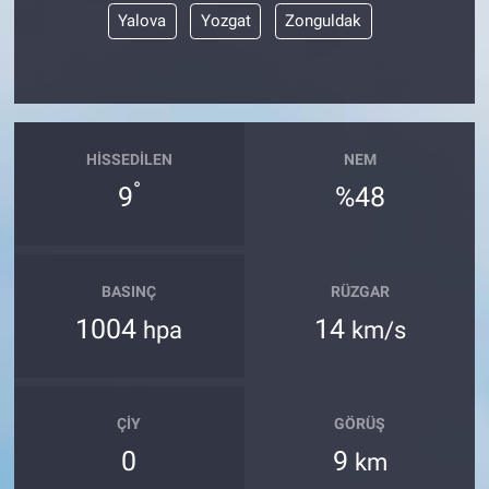
Yalova
Yozgat
Zonguldak
HISSEDILEN
NEM
°
9
%48
BASINÇ
RÜZGAR
1004
14
hpa
km/s
ÇIY
GÖRÜŞ
0
9
km