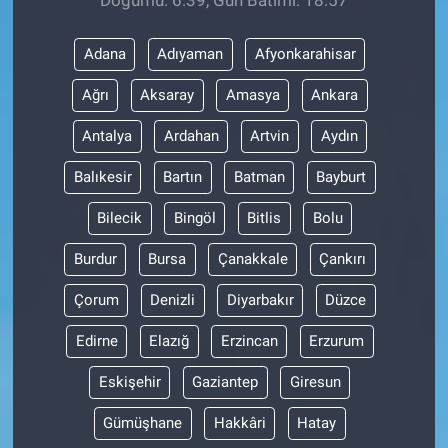
Adana
Adıyaman
Afyonkarahisar
Ağrı
Aksaray
Amasya
Ankara
Antalya
Ardahan
Artvin
Aydın
Balıkesir
Bartın
Batman
Bayburt
Bilecik
Bingöl
Bitlis
Bolu
Burdur
Bursa
Çanakkale
Çankırı
Çorum
Denizli
Diyarbakır
Düzce
Edirne
Elazığ
Erzincan
Erzurum
Eskişehir
Gaziantep
Giresun
Gümüşhane
Hakkâri
Hatay