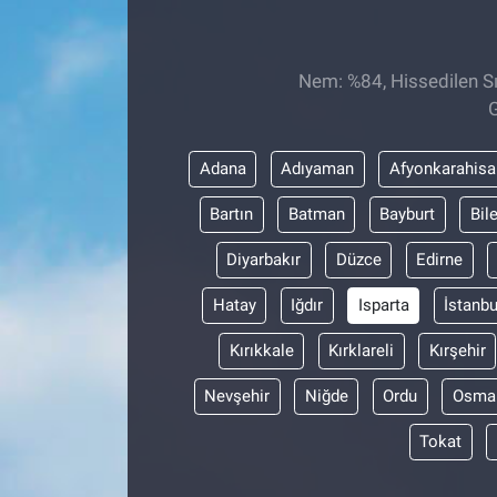
EĞİTİM
Nem: %84, Hissedilen Sı
ÖZEL HABER
G
POLİTİKA
Adana
Adıyaman
Afyonkarahisa
SAĞLIK
Bartın
Batman
Bayburt
Bil
Diyarbakır
Düzce
Edirne
SPOR
Hatay
Iğdır
Isparta
İstanbu
TEKNOLOJİ
Kırıkkale
Kırklareli
Kırşehir
Nevşehir
Niğde
Ordu
Osma
Tokat