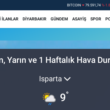
BITCOIN
79.591,74
%-1.
DOLAR
45,43620
%0.
 İLANLAR
DİYARBAKIR
GÜNDEM
ASAYİŞ
SPOR
PO
EURO
53,38690
%0.
STERLİN
61,60380
%0.
G.ALTIN
6862,09000
%0.
BİST100
14.598,00
%
n, Yarın ve 1 Haftalık Hava D
Isparta
°
9