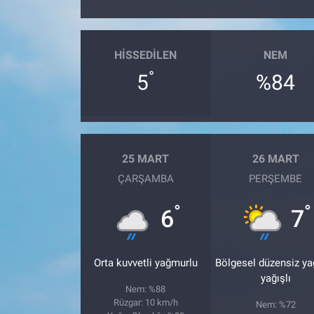
HISSEDILEN
NEM
°
5
%84
25 MART
26 MART
ÇARŞAMBA
PERŞEMBE
°
°
6
7
Orta kuvvetli yağmurlu
Bölgesel düzensiz y
yağışlı
Nem: %88
Rüzgar: 10 km/h
Nem: %72