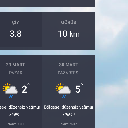
ÇIY
GÖRÜŞ
3.8
10
km
29 MART
30 MART
PAZAR
PAZARTESI
°
°
2
5
esel düzensiz yağmur
Bölgesel düzensiz yağmur
yağışlı
yağışlı
Nem: %83
Nem: %82