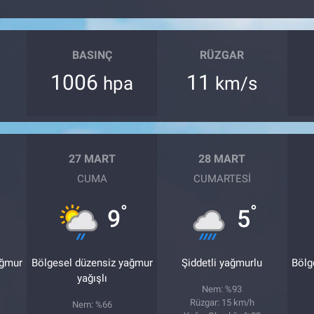
BASINÇ
RÜZGAR
1006
11
hpa
km/s
27 MART
28 MART
CUMA
CUMARTESI
°
°
9
5
ağmur
Bölgesel düzensiz yağmur
Şiddetli yağmurlu
Bölg
yağışlı
Nem: %93
Rüzgar: 15 km/h
Nem: %66