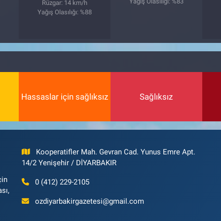
Yağış Olasılığı: %83
Rüzgar: 14 km/h
7
Yağış Olasılığı: %88
Hassaslar için sağlıksız
Sağlıksız
Kooperatifler Mah. Gevran Cad. Yunus Emre Apt.
14/2 Yenişehir / DİYARBAKIR
çin
0 (412) 229-2105
ası,
ozdiyarbakirgazetesi@gmail.com