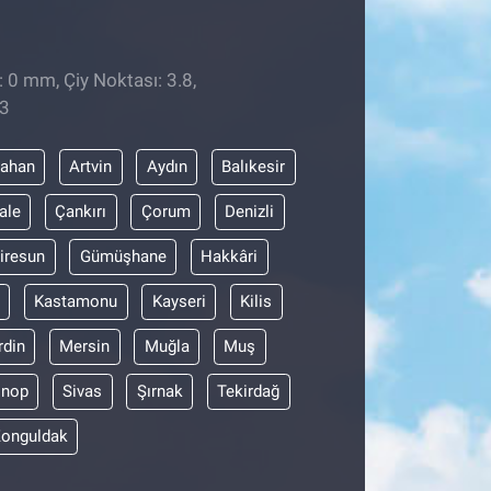
: 0 mm, Çiy Noktası: 3.8,
13
dahan
Artvin
Aydın
Balıkesir
ale
Çankırı
Çorum
Denizli
iresun
Gümüşhane
Hakkâri
Kastamonu
Kayseri
Kilis
din
Mersin
Muğla
Muş
inop
Sivas
Şırnak
Tekirdağ
onguldak