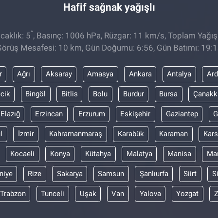
Hafif sağnak yağışlı
°
caklık: 5
, Basınç: 1006 hPa, Rüzgar: 11 km/s, Toplam Yağış
örüş Mesafesi: 10 km, Gün Doğumu: 6:56, Gün Batımı: 19:
r
Ağrı
Aksaray
Amasya
Ankara
Antalya
Ar
ecik
Bingöl
Bitlis
Bolu
Burdur
Bursa
Çanakk
Elazığ
Erzincan
Erzurum
Eskişehir
Gaziantep
G
l
İzmir
Kahramanmaraş
Karabük
Karaman
Kars
Kocaeli
Konya
Kütahya
Malatya
Manisa
Mar
niye
Rize
Sakarya
Samsun
Şanlıurfa
Siirt
S
Trabzon
Tunceli
Uşak
Van
Yalova
Yozgat
Z