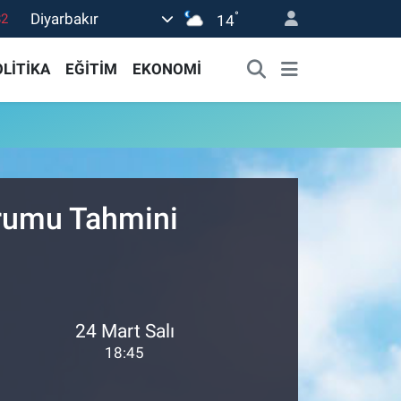
°
Diyarbakır
82
14
02
LİTİKA
EĞİTİM
EKONOMİ
19
18
19
0
urumu Tahmini
24 Mart Salı
18:45