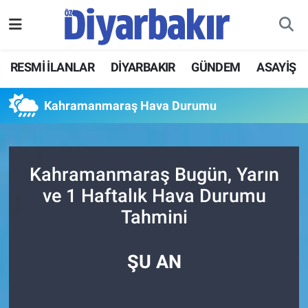
RESMİ İLANLAR
Nöbetçi Eczaneler
RESMİ İLANLAR
DİYARBAKIR
GÜNDEM
ASAYİŞ
ASAYİŞ
Hava Durumu
Kahramanmaraş Hava Durumu
DİYARBAKIR
Namaz Vakitleri
EKONOMİ
Trafik Durumu
Kahramanmaraş Bugün, Yarın
ve 1 Haftalık Hava Durumu
GÜNDEM
Süper Lig Puan Durumu ve Fikstür
Tahmini
BÖLGE
Tüm Manşetler
ŞU AN
DÜNYA
Son Dakika Haberleri
KÜLTÜR SANAT
Haber Arşivi