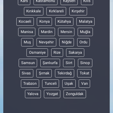
Kars
Kastamonu
Kayseri
Kilis
Kırıkkale
Kırklareli
Kırşehir
Kocaeli
Konya
Kütahya
Malatya
Manisa
Mardin
Mersin
Muğla
Muş
Nevşehir
Niğde
Ordu
Osmaniye
Rize
Sakarya
Samsun
Şanlıurfa
Siirt
Sinop
Sivas
Şırnak
Tekirdağ
Tokat
Trabzon
Tunceli
Uşak
Van
Yalova
Yozgat
Zonguldak