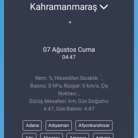
Kahramanmaraş
EĞİTİM
°
ÖZEL HABER
POLİTİKA
07 Ağustos Cuma
04:47
SAĞLIK
SPOR
°
Nem: %, Hissedilen Sıcaklık:
,
Basınç: 0 hPa, Rüzgar: 0 km/s, Çiy
TEKNOLOJİ
Noktası: ,
Görüş Mesafesi: km, Gün Doğumu:
4:47, Gün Batımı: 4:47
Adana
Adıyaman
Afyonkarahisar