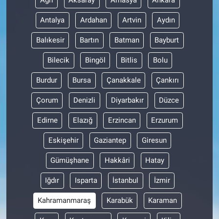
Ağrı
Aksaray
Amasya
Ankara
Antalya
Ardahan
Artvin
Aydın
Balıkesir
Bartın
Batman
Bayburt
Bilecik
Bingöl
Bitlis
Bolu
Burdur
Bursa
Çanakkale
Çankırı
Çorum
Denizli
Diyarbakır
Düzce
Edirne
Elazığ
Erzincan
Erzurum
Eskişehir
Gaziantep
Giresun
Gümüşhane
Hakkâri
Hatay
Iğdır
Isparta
İstanbul
İzmir
Kahramanmaraş
Karabük
Karaman