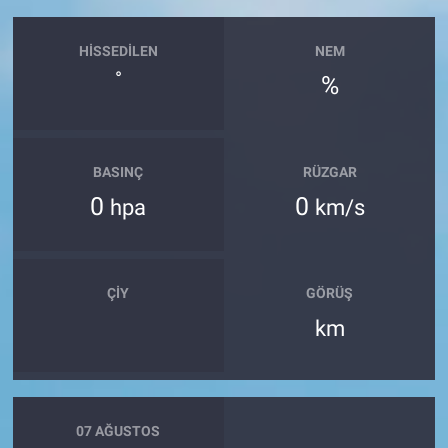
HISSEDILEN
NEM
°
%
BASINÇ
RÜZGAR
0
0
hpa
km/s
ÇIY
GÖRÜŞ
km
07 AĞUSTOS