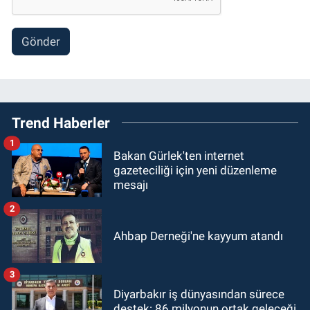
Gönder
Trend Haberler
1
Bakan Gürlek'ten internet
gazeteciliği için yeni düzenleme
mesajı
2
Ahbap Derneği'ne kayyum atandı
3
Diyarbakır iş dünyasından sürece
destek: 86 milyonun ortak geleceği