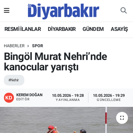
RESMİ İLANLAR
Nöbetçi Eczaneler
RESMİ İLANLAR
DİYARBAKIR
GÜNDEM
ASAYİŞ
ASAYİŞ
Hava Durumu
HABERLER
SPOR
DİYARBAKIR
Namaz Vakitleri
Bingöl Murat Nehri’nde
kanocular yarıştı
EKONOMİ
Trafik Durumu
#Nehir
GÜNDEM
Süper Lig Puan Durumu ve Fikstür
KEREM DOĞAN
10.05.2026 - 19:28
10.05.2026 - 19:29
BÖLGE
Tüm Manşetler
EDITÖR
YAYINLANMA
GÜNCELLEME
DÜNYA
Son Dakika Haberleri
KÜLTÜR SANAT
Haber Arşivi