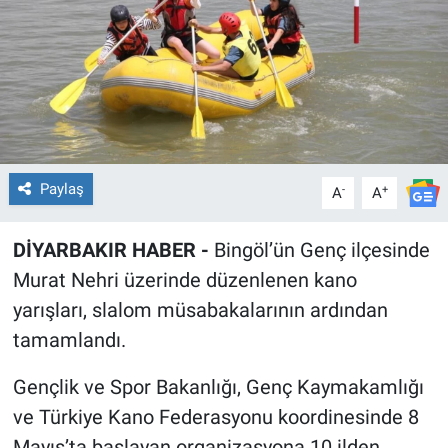
EĞİTİM
ÖZEL HABER
POLİTİKA
SAĞLIK
Paylaş
-
+
A
A
SPOR
DİYARBAKIR HABER -
Bingöl’ün Genç ilçesinde
Murat Nehri üzerinde düzenlenen kano
TEKNOLOJİ
yarışları, slalom müsabakalarının ardından
tamamlandı.
Gençlik ve Spor Bakanlığı, Genç Kaymakamlığı
ve Türkiye Kano Federasyonu koordinesinde 8
Mayıs’ta başlayan organizasyona 10 ilden