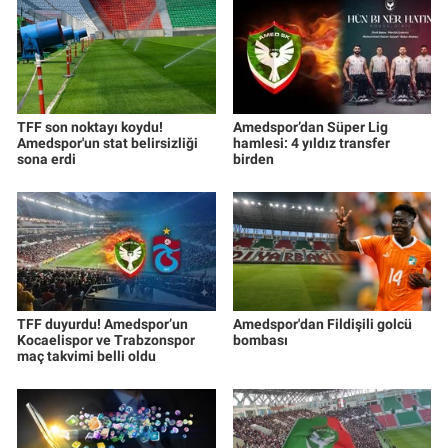
TFF son noktayı koydu!
Amedspor’dan Süper Lig
Amedspor'un stat belirsizliği
hamlesi: 4 yıldız transfer
sona erdi
birden
TFF duyurdu! Amedspor’un
Amedspor'dan Fildişili golcü
Kocaelispor ve Trabzonspor
bombası
maç takvimi belli oldu