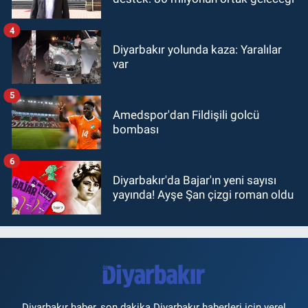
4
Diyarbakır yolunda kaza: Yaralılar
var
5
Amedspor'dan Fildişili golcü
bombası
6
Diyarbakır'da Bajar'ın yeni sayısı
yayında! Ayşe Şan çizgi roman oldu
Diyarbakır haber, son dakika Diyarbakır haberleri için yerel