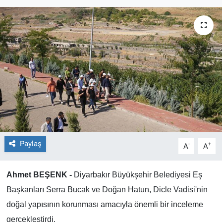
EĞİTİM
ÖZEL HABER
POLİTİKA
SAĞLIK
SPOR
TEKNOLOJİ
Paylaş
-
+
A
A
Ahmet BEŞENK -
Diyarbakır Büyükşehir Belediyesi Eş
Başkanları Serra Bucak ve Doğan Hatun, Dicle Vadisi'nin
doğal yapısının korunması amacıyla önemli bir inceleme
gerçekleştirdi.