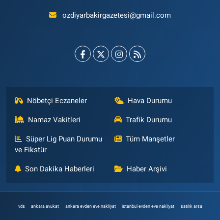
ozdiyarbakirgazetesi@gmail.com
Nöbetçi Eczaneler
Hava Durumu
Namaz Vakitleri
Trafik Durumu
Süper Lig Puan Durumu
Tüm Manşetler
ve Fikstür
Son Dakika Haberleri
Haber Arşivi
vds
ankara avukat
ankara evden eve nakliyat
istanbul evden eve nakliyat
satılık arsa