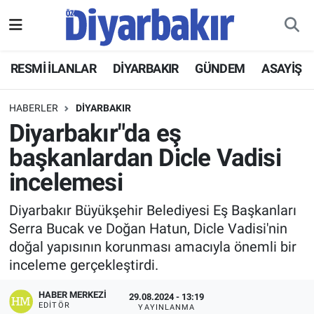
RESMİ İLANLAR
Nöbetçi Eczaneler
RESMİ İLANLAR
DİYARBAKIR
GÜNDEM
ASAYİŞ
ASAYİŞ
Hava Durumu
HABERLER
DİYARBAKIR
DİYARBAKIR
Namaz Vakitleri
Diyarbakır"da eş
başkanlardan Dicle Vadisi
EKONOMİ
Trafik Durumu
incelemesi
GÜNDEM
Süper Lig Puan Durumu ve Fikstür
Diyarbakır Büyükşehir Belediyesi Eş Başkanları
Serra Bucak ve Doğan Hatun, Dicle Vadisi'nin
BÖLGE
Tüm Manşetler
doğal yapısının korunması amacıyla önemli bir
inceleme gerçekleştirdi.
DÜNYA
Son Dakika Haberleri
HABER MERKEZI
29.08.2024 - 13:19
KÜLTÜR SANAT
Haber Arşivi
EDITÖR
YAYINLANMA