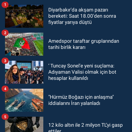
1
Diyarbakır'da akşam pazarı
bereketi: Saat 18.00'den sonra
fiyatlar yarıya düştü
2
Amedspor taraftar gruplarından
tarihi birlik kararı
3
‘ Tuncay Sonel'e yeni suçlama:
Adıyaman Valisi olmak için bot
hesaplar kullanıldı
4
"Hürmüz Boğazı için anlaşma"
iddialarını İran yalanladı
5
12 kilo altın ile 2 milyon TL’yi gasp
ettiler