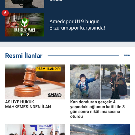
6
Amedspor U19 bugün
Erzurumspor karşısında!
Resmi İlanlar
RESMİ İLANDIR
ASLİYE HUKUK
Kan donduran gerçek: 4
MAHKEMESİNDEN İLAN
yaşındaki oğlunun katili ile 3
gün sonra nikâh masasına
oturdu