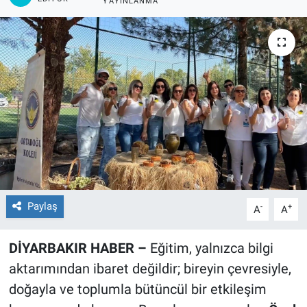
YAYINLANMA
EĞİTİM
ÖZEL HABER
POLİTİKA
SAĞLIK
SPOR
TEKNOLOJİ
Paylaş
-
+
A
A
DİYARBAKIR HABER –
Eğitim, yalnızca bilgi
aktarımından ibaret değildir; bireyin çevresiyle,
doğayla ve toplumla bütüncül bir etkileşim