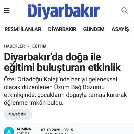
RESMİ İLANLAR
Nöbetçi Eczaneler
RESMİ İLANLAR
DİYARBAKIR
GÜNDEM
ASAYİŞ
ASAYİŞ
Hava Durumu
HABERLER
EĞİTİM
DİYARBAKIR
Namaz Vakitleri
Diyarbakır’da doğa ile
eğitimi buluşturan etkinlik
EKONOMİ
Trafik Durumu
Özel Ortadoğu Koleji’nde her yıl geleneksel
GÜNDEM
Süper Lig Puan Durumu ve Fikstür
olarak düzenlenen Üzüm Bağ Bozumu
etkinliğinde, çocukların doğayla temas kurarak
BÖLGE
Tüm Manşetler
öğrenme imkân buldu.
DÜNYA
Son Dakika Haberleri
#Diyarbakır
KÜLTÜR SANAT
Haber Arşivi
ADMİNN
07.10.2025 - 05:15
EDITÖR