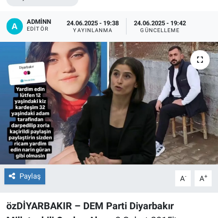
EĞİTİM
ADMİNN
24.06.2025 - 19:38
24.06.2025 - 19:42
EDITÖR
YAYINLANMA
GÜNCELLEME
ÖZEL HABER
POLİTİKA
SAĞLIK
SPOR
TEKNOLOJİ
Paylaş
-
+
A
A
özDİYARBAKIR – DEM Parti Diyarbakır