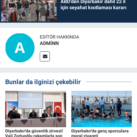
ABD'den Diyarbakır dahil 22 il
için seyahat kısıtlaması kararı
EDITÖR HAKKINDA
ADMİNN
Bunlar da ilginizi çekebilir
Diyarbakır'da güvenlik zirvesi!
Diyarbakır'da genç sporculara
Vali Zorluoğlu rakamlarla son
moral ziyareti