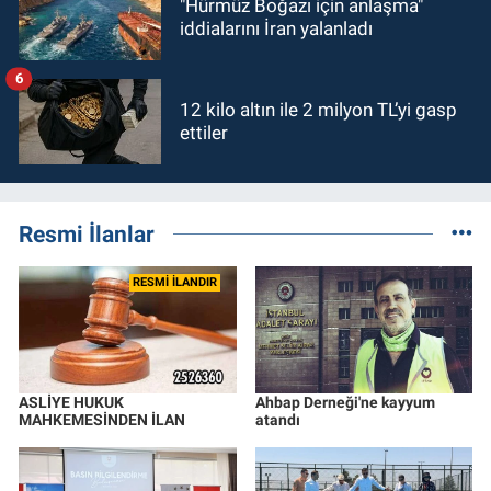
"Hürmüz Boğazı için anlaşma"
iddialarını İran yalanladı
6
12 kilo altın ile 2 milyon TL’yi gasp
ettiler
Resmi İlanlar
RESMİ İLANDIR
ASLİYE HUKUK
Ahbap Derneği'ne kayyum
MAHKEMESİNDEN İLAN
atandı