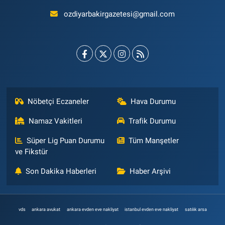
ozdiyarbakirgazetesi@gmail.com
Nöbetçi Eczaneler
Hava Durumu
Namaz Vakitleri
Trafik Durumu
Süper Lig Puan Durumu
Tüm Manşetler
ve Fikstür
Son Dakika Haberleri
Haber Arşivi
vds
ankara avukat
ankara evden eve nakliyat
istanbul evden eve nakliyat
satılık arsa