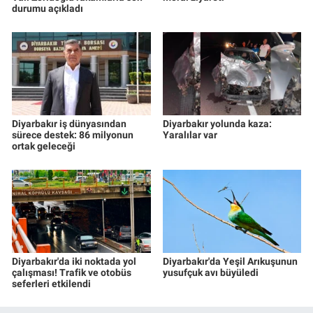
durumu açıkladı
Diyarbakır iş dünyasından
Diyarbakır yolunda kaza:
sürece destek: 86 milyonun
Yaralılar var
ortak geleceği
Diyarbakır'da iki noktada yol
Diyarbakır'da Yeşil Arıkuşunun
çalışması! Trafik ve otobüs
yusufçuk avı büyüledi
seferleri etkilendi