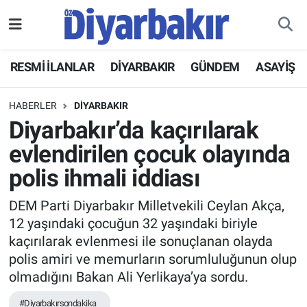
RESMİ İLANLAR
Nöbetçi Eczaneler
RESMİ İLANLAR
DİYARBAKIR
GÜNDEM
ASAYİŞ
ASAYİŞ
Hava Durumu
HABERLER
DİYARBAKIR
DİYARBAKIR
Namaz Vakitleri
Diyarbakır’da kaçırılarak
evlendirilen çocuk olayında
EKONOMİ
Trafik Durumu
polis ihmali iddiası
GÜNDEM
Süper Lig Puan Durumu ve Fikstür
DEM Parti Diyarbakır Milletvekili Ceylan Akça,
12 yaşındaki çocuğun 32 yaşındaki biriyle
BÖLGE
Tüm Manşetler
kaçırılarak evlenmesi ile sonuçlanan olayda
polis amiri ve memurların sorumluluğunun olup
DÜNYA
Son Dakika Haberleri
olmadığını Bakan Ali Yerlikaya’ya sordu.
KÜLTÜR SANAT
Haber Arşivi
#Diyarbakırsondakika