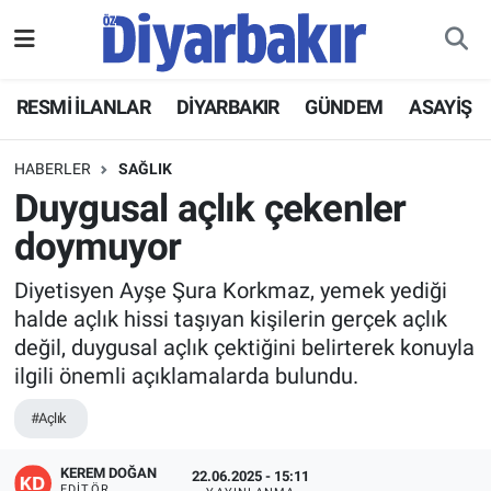
RESMİ İLANLAR
Nöbetçi Eczaneler
RESMİ İLANLAR
DİYARBAKIR
GÜNDEM
ASAYİŞ
ASAYİŞ
Hava Durumu
HABERLER
SAĞLIK
DİYARBAKIR
Namaz Vakitleri
Duygusal açlık çekenler
doymuyor
EKONOMİ
Trafik Durumu
Diyetisyen Ayşe Şura Korkmaz, yemek yediği
GÜNDEM
Süper Lig Puan Durumu ve Fikstür
halde açlık hissi taşıyan kişilerin gerçek açlık
değil, duygusal açlık çektiğini belirterek konuyla
BÖLGE
Tüm Manşetler
ilgili önemli açıklamalarda bulundu.
DÜNYA
Son Dakika Haberleri
#Açlık
KÜLTÜR SANAT
Haber Arşivi
KEREM DOĞAN
22.06.2025 - 15:11
EDITÖR