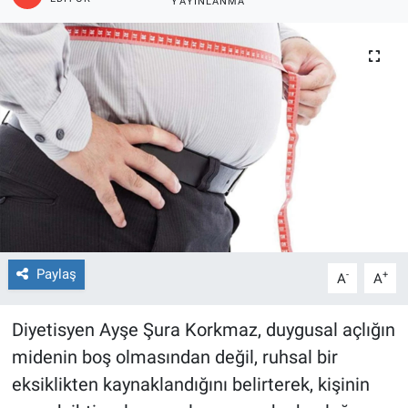
YAYINLANMA
EĞİTİM
ÖZEL HABER
POLİTİKA
SAĞLIK
SPOR
TEKNOLOJİ
Paylaş
-
+
A
A
Diyetisyen Ayşe Şura Korkmaz, duygusal açlığın
midenin boş olmasından değil, ruhsal bir
eksiklikten kaynaklandığını belirterek, kişinin