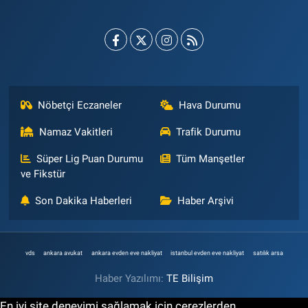
Nöbetçi Eczaneler
Hava Durumu
Namaz Vakitleri
Trafik Durumu
Süper Lig Puan Durumu
Tüm Manşetler
ve Fikstür
Son Dakika Haberleri
Haber Arşivi
vds
ankara avukat
ankara evden eve nakliyat
istanbul evden eve nakliyat
satılık arsa
Haber Yazılımı:
TE Bilişim
En iyi site deneyimi sağlamak için çerezlerden