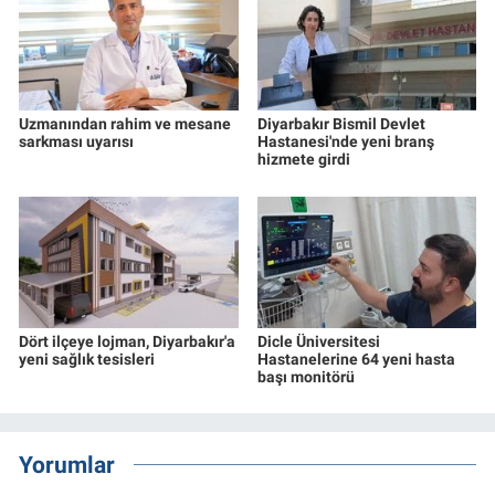
Uzmanından rahim ve mesane
Diyarbakır Bismil Devlet
sarkması uyarısı
Hastanesi'nde yeni branş
hizmete girdi
Dört ilçeye lojman, Diyarbakır'a
Dicle Üniversitesi
yeni sağlık tesisleri
Hastanelerine 64 yeni hasta
başı monitörü
Yorumlar