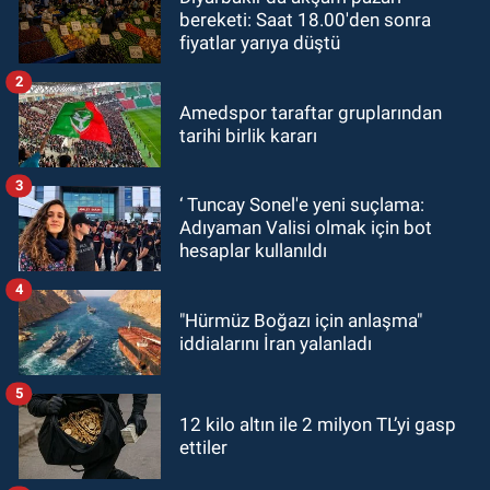
bereketi: Saat 18.00'den sonra
fiyatlar yarıya düştü
2
Amedspor taraftar gruplarından
tarihi birlik kararı
3
‘ Tuncay Sonel'e yeni suçlama:
Adıyaman Valisi olmak için bot
hesaplar kullanıldı
4
"Hürmüz Boğazı için anlaşma"
iddialarını İran yalanladı
5
12 kilo altın ile 2 milyon TL’yi gasp
ettiler