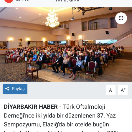
YAYINLANMA
EĞİTİM
ÖZEL HABER
POLİTİKA
SAĞLIK
SPOR
TEKNOLOJİ
Paylaş
-
+
A
A
DİYARBAKIR HABER -
Türk Oftalmoloji
Derneği'nce iki yılda bir düzenlenen 37. Yaz
Sempozyumu, Elazığ'da bir otelde bugün