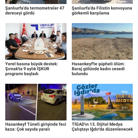
Şanlıurfa'da termometreler 47
Şanlıurfa’da Filistin konvoyuna
dereceyi gördü
görkemli karşılama
Yerel basına büyük destek:
Hasankeyf'te şüpheli ölüm:
Şırnak'ta 9 aylık İŞKUR
Baraj gölünde kadın cesedi
programı başladı
bulundu
Hasankeyf Tüneli girişinde feci
TİGAD'ın 13. Dijital Medya
kaza: Çok sayıda yaralı
Çalıştayı Iğdır'da düzenlenecek