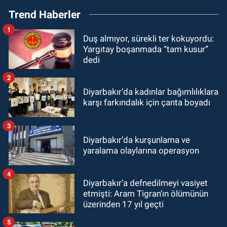
Trend Haberler
1
Duş almıyor, sürekli ter kokuyordu:
Yargıtay boşanmada “tam kusur”
dedi
2
Diyarbakır’da kadınlar bağımlılıklara
karşı farkındalık için çanta boyadı
3
Diyarbakır’da kurşunlama ve
yaralama olaylarına operasyon
4
Diyarbakır’a defnedilmeyi vasiyet
etmişti: Aram Tigran’ın ölümünün
üzerinden 17 yıl geçti
5