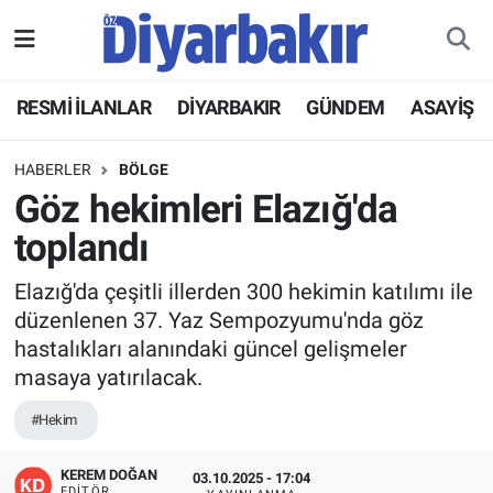
RESMİ İLANLAR
Nöbetçi Eczaneler
RESMİ İLANLAR
DİYARBAKIR
GÜNDEM
ASAYİŞ
ASAYİŞ
Hava Durumu
HABERLER
BÖLGE
DİYARBAKIR
Namaz Vakitleri
Göz hekimleri Elazığ'da
toplandı
EKONOMİ
Trafik Durumu
Elazığ'da çeşitli illerden 300 hekimin katılımı ile
GÜNDEM
Süper Lig Puan Durumu ve Fikstür
düzenlenen 37. Yaz Sempozyumu'nda göz
hastalıkları alanındaki güncel gelişmeler
BÖLGE
Tüm Manşetler
masaya yatırılacak.
DÜNYA
Son Dakika Haberleri
#Hekim
KÜLTÜR SANAT
Haber Arşivi
KEREM DOĞAN
03.10.2025 - 17:04
EDITÖR