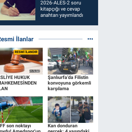
2026-ALES-2 soru
kitapçığı ve cevap
anahtarı yayımlandı
esmi İlanlar
RESMİ İLANDIR
SLİYE HUKUK
Şanlıurfa’da Filistin
MAHKEMESİNDEN
konvoyuna görkemli
LAN
karşılama
FF son noktayı
Kan donduran
oydu! Amedspor'un
gerçek: 4 yaşındaki