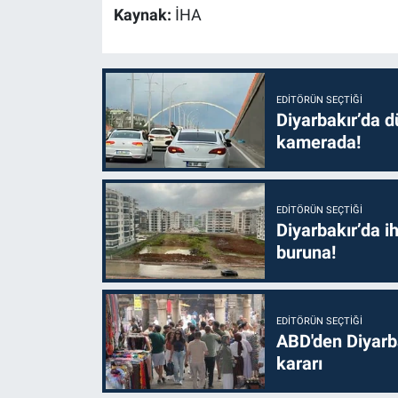
Kaynak:
İHA
EDITÖRÜN SEÇTIĞI
Diyarbakır’da dü
kamerada!
EDITÖRÜN SEÇTIĞI
Diyarbakır’da i
buruna!
EDITÖRÜN SEÇTIĞI
ABD'den Diyarba
kararı