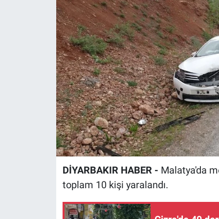
EĞİTİM
ÖZEL HABER
POLİTİKA
SAĞLIK
SPOR
TEKNOLOJİ
DİYARBAKIR HABER -
Malatya'da me
toplam 10 kişi yaralandı.