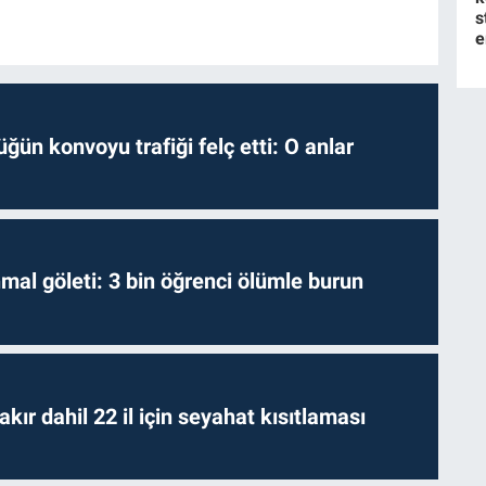
s
e
ğün konvoyu trafiği felç etti: O anlar
hmal göleti: 3 bin öğrenci ölümle burun
kır dahil 22 il için seyahat kısıtlaması