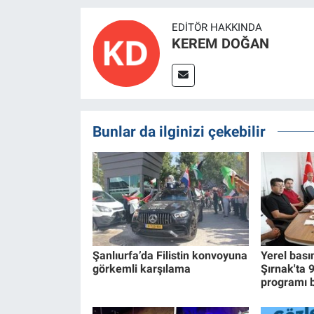
EDITÖR HAKKINDA
KEREM DOĞAN
Bunlar da ilginizi çekebilir
Şanlıurfa’da Filistin konvoyuna
Yerel bası
görkemli karşılama
Şırnak'ta 
programı 