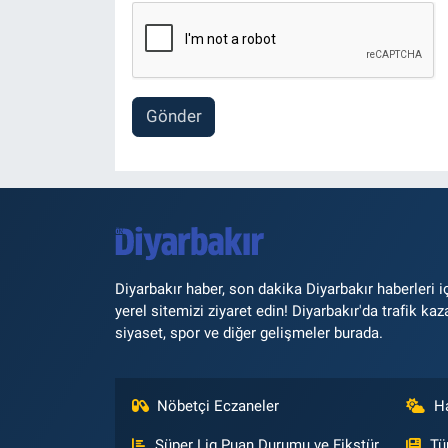
Gönder
Diyarbakır haber, son dakika Diyarbakır haberleri i
yerel sitemizi ziyaret edin! Diyarbakır'da trafik kaz
siyaset, spor ve diğer gelişmeler burada.
Nöbetçi Eczaneler
H
Süper Lig Puan Durumu ve Fikstür
Tü