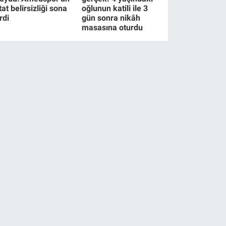
tat belirsizliği sona
oğlunun katili ile 3
rdi
gün sonra nikâh
masasına oturdu