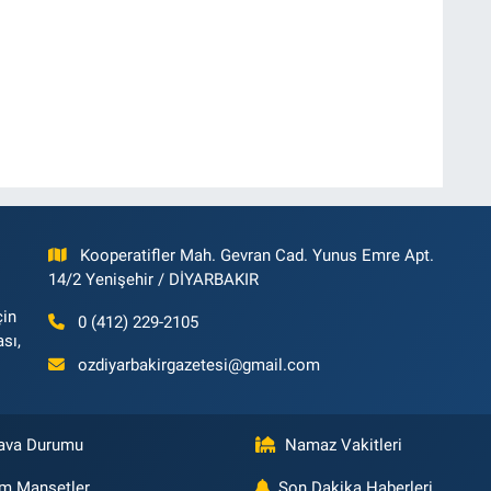
Kooperatifler Mah. Gevran Cad. Yunus Emre Apt.
14/2 Yenişehir / DİYARBAKIR
çin
0 (412) 229-2105
ası,
ozdiyarbakirgazetesi@gmail.com
ava Durumu
Namaz Vakitleri
m Manşetler
Son Dakika Haberleri