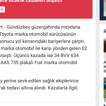
ece sıcaklık caddeleri boşalttı
urt - Gündüzbey güzergahında meydana
R
ı Toyota marka otomobil sürücüsünün
onucu yol kenarındaki bariyerlere çarptı.
t marka otomobil ile karşı yönden gelen 02
arpıştı. Üçüncü kazada ise 34 BVV 634
 AAS 735 plakalı Fiat marka otomobil
A
İ
 yerine sevk edilen sağlık ekiplerince
ak tedavi altına alındı. Kazalarla ilgili
T
k