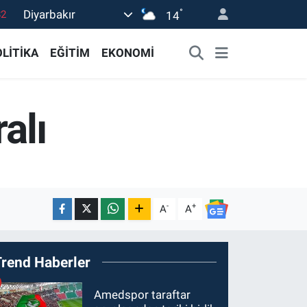
°
Diyarbakır
14
02
19
LİTİKA
EĞİTİM
EKONOMİ
18
19
alı
0
-
+
A
A
Trend Haberler
Amedspor taraftar