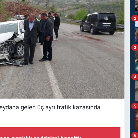
2
3
4
ydana gelen üç ayrı trafik kazasında
5
6