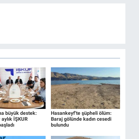
na büyük destek:
Hasankeyf'te şüpheli ölüm:
9 aylık İŞKUR
Baraj gölünde kadın cesedi
başladı
bulundu