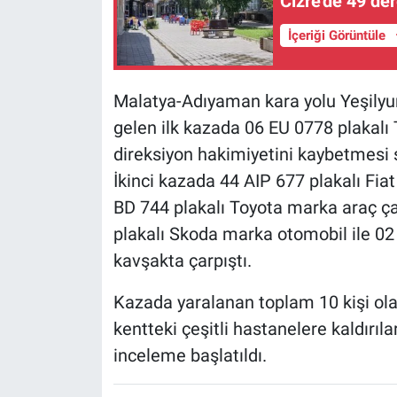
Cizre'de 49 der
İçeriği Görüntüle
Malatya-Adıyaman kara yolu Yeşily
gelen ilk kazada 06 EU 0778 plakal
direksiyon hakimiyetini kaybetmesi s
İkinci kazada 44 AIP 677 plakalı Fia
BD 744 plakalı Toyota marka araç ç
plakalı Skoda marka otomobil ile 02
kavşakta çarpıştı.
Kazada yaralanan toplam 10 kişi olay
kentteki çeşitli hastanelere kaldırılar
inceleme başlatıldı.