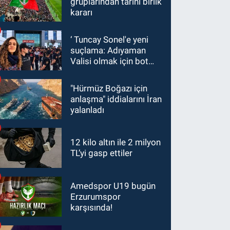
gruplarından tarihi birlik
kararı
‘ Tuncay Sonel'e yeni
suçlama: Adıyaman
Valisi olmak için bot
hesaplar kullanıldı
"Hürmüz Boğazı için
anlaşma" iddialarını İran
yalanladı
12 kilo altın ile 2 milyon
TL’yi gasp ettiler
Amedspor U19 bugün
Erzurumspor
karşısında!