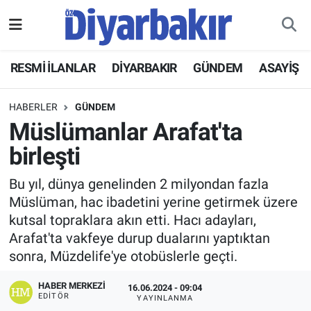
RESMİ İLANLAR
Nöbetçi Eczaneler
RESMİ İLANLAR
DİYARBAKIR
GÜNDEM
ASAYİŞ
ASAYİŞ
Hava Durumu
HABERLER
GÜNDEM
DİYARBAKIR
Namaz Vakitleri
Müslümanlar Arafat'ta
birleşti
EKONOMİ
Trafik Durumu
Bu yıl, dünya genelinden 2 milyondan fazla
GÜNDEM
Süper Lig Puan Durumu ve Fikstür
Müslüman, hac ibadetini yerine getirmek üzere
kutsal topraklara akın etti. Hacı adayları,
BÖLGE
Tüm Manşetler
Arafat'ta vakfeye durup dualarını yaptıktan
sonra, Müzdelife'ye otobüslerle geçti.
DÜNYA
Son Dakika Haberleri
HABER MERKEZI
16.06.2024 - 09:04
EDITÖR
YAYINLANMA
KÜLTÜR SANAT
Haber Arşivi