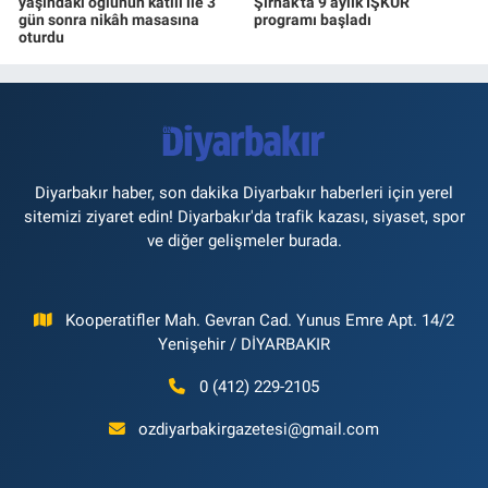
yaşındaki oğlunun katili ile 3
Şırnak'ta 9 aylık İŞKUR
gün sonra nikâh masasına
programı başladı
oturdu
Diyarbakır haber, son dakika Diyarbakır haberleri için yerel
sitemizi ziyaret edin! Diyarbakır'da trafik kazası, siyaset, spor
ve diğer gelişmeler burada.
Kooperatifler Mah. Gevran Cad. Yunus Emre Apt. 14/2
Yenişehir / DİYARBAKIR
0 (412) 229-2105
ozdiyarbakirgazetesi@gmail.com