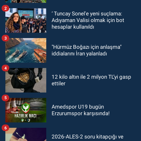
2
‘ Tuncay Sonel'e yeni suçlama:
Adıyaman Valisi olmak için bot
hesaplar kullanıldı
3
"Hürmüz Boğazı için anlaşma"
iddialarını İran yalanladı
4
12 kilo altın ile 2 milyon TL’yi gasp
ettiler
5
Amedspor U19 bugün
Erzurumspor karşısında!
6
2026-ALES-2 soru kitapçığı ve