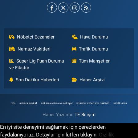
Nöbetçi Eczaneler
Hava Durumu
Namaz Vakitleri
Trafik Durumu
Süper Lig Puan Durumu
Tüm Manşetler
ve Fikstür
Son Dakika Haberleri
Haber Arşivi
vds
ankara avukat
ankara evden eve nakliyat
istanbul evden eve nakliyat
satılık arsa
Haber Yazılımı:
TE Bilişim
En iyi site deneyimi sağlamak için çerezlerden
faydalanıyoruz. Detaylar için lütfen tıklayın.
Gizlilik