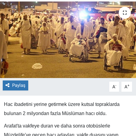
EĞİTİM
ÖZEL HABER
POLİTİKA
SAĞLIK
SPOR
Paylaş
-
+
A
A
TEKNOLOJİ
Hac ibadetini yerine getirmek üzere kutsal topraklarda
bulunan 2 milyondan fazla Müslüman hacı oldu.
Arafat'ta vakfeye duran ve daha sonra otobüslerle
Müzdelife'ye geçen hacı adayları, vakfe duasını yapıp