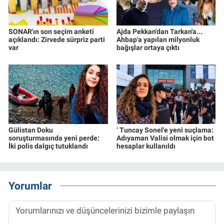
SONAR'ın son seçim anketi
Ajda Pekkan'dan Tarkan'a...
açıklandı: Zirvede sürpriz parti
Ahbap'a yapılan milyonluk
var
bağışlar ortaya çıktı
Gülistan Doku
‘ Tuncay Sonel'e yeni suçlama:
soruşturmasında yeni perde:
Adıyaman Valisi olmak için bot
İki polis dalgıç tutuklandı
hesaplar kullanıldı
Yorumlar