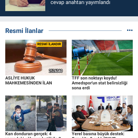
cevap anahtarı yayımlandı
Resmi İlanlar
RESMİ İLANDIR
ASLİYE HUKUK
TFF son noktayı koydu!
MAHKEMESİNDEN İLAN
Amedspor'un stat belirsizliği
sona erdi
Kan donduran gerçek: 4
Yerel basına büyük destek: