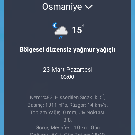
Osmaniye
EĞİTİM
ÖZEL HABER
°
15
POLİTİKA
Bölgesel düzensiz yağmur yağışlı
SAĞLIK
23 Mart Pazartesi
SPOR
03:00
TEKNOLOJİ
°
Nem: %83, Hissedilen Sıcaklık: 5
,
Basınç: 1011 hPa, Rüzgar: 14 km/s,
Toplam Yağış: 0 mm, Çiy Noktası:
3.8,
Görüş Mesafesi: 10 km, Gün
Doğumu: 6:34, Gün Batımı: 18:49