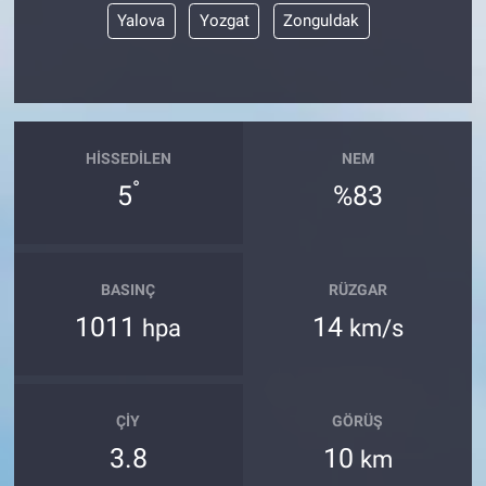
Yalova
Yozgat
Zonguldak
HISSEDILEN
NEM
°
5
%83
BASINÇ
RÜZGAR
1011
14
hpa
km/s
ÇIY
GÖRÜŞ
3.8
10
km