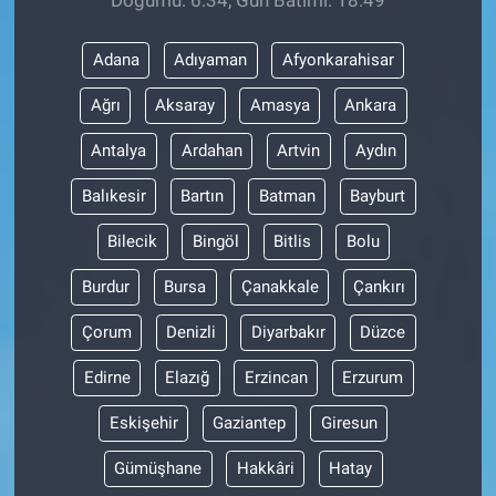
Adana
Adıyaman
Afyonkarahisar
Ağrı
Aksaray
Amasya
Ankara
Antalya
Ardahan
Artvin
Aydın
Balıkesir
Bartın
Batman
Bayburt
Bilecik
Bingöl
Bitlis
Bolu
Burdur
Bursa
Çanakkale
Çankırı
Çorum
Denizli
Diyarbakır
Düzce
Edirne
Elazığ
Erzincan
Erzurum
Eskişehir
Gaziantep
Giresun
Gümüşhane
Hakkâri
Hatay