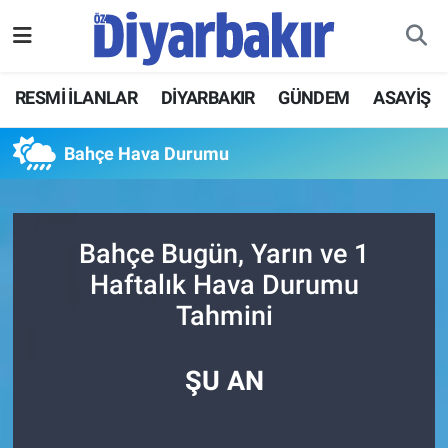
RESMİ İLANLAR
Nöbetçi Eczaneler
RESMİ İLANLAR
DİYARBAKIR
GÜNDEM
ASAYİŞ
ASAYİŞ
Hava Durumu
Bahçe Hava Durumu
DİYARBAKIR
Namaz Vakitleri
EKONOMİ
Trafik Durumu
Bahçe Bugün, Yarın ve 1
Haftalık Hava Durumu
GÜNDEM
Süper Lig Puan Durumu ve Fikstür
Tahmini
BÖLGE
Tüm Manşetler
ŞU AN
DÜNYA
Son Dakika Haberleri
KÜLTÜR SANAT
Haber Arşivi