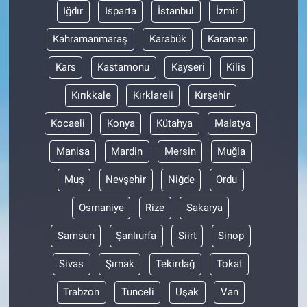
Iğdır
Isparta
İstanbul
İzmir
Kahramanmaraş
Karabük
Karaman
Kars
Kastamonu
Kayseri
Kilis
Kırıkkale
Kırklareli
Kırşehir
Kocaeli
Konya
Kütahya
Malatya
Manisa
Mardin
Mersin
Muğla
Muş
Nevşehir
Niğde
Ordu
Osmaniye
Rize
Sakarya
Samsun
Şanlıurfa
Siirt
Sinop
Sivas
Şırnak
Tekirdağ
Tokat
Trabzon
Tunceli
Uşak
Van