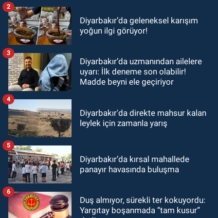
2
Diyarbakır’da geleneksel karışım
yoğun ilgi görüyor!
3
Diyarbakır’da uzmanından ailelere
uyarı: İlk deneme son olabilir!
Madde beyni ele geçiriyor
4
Diyarbakır'da direkte mahsur kalan
leylek için zamanla yarış
5
Diyarbakır’da kırsal mahallede
panayır havasında buluşma
6
Duş almıyor, sürekli ter kokuyordu:
Yargıtay boşanmada “tam kusur”