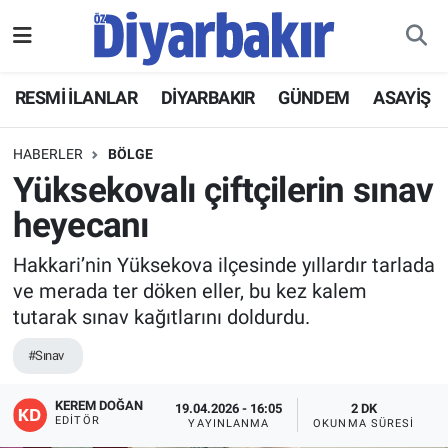
RESMİ İLANLAR
Nöbetçi Eczaneler
RESMİ İLANLAR
DİYARBAKIR
GÜNDEM
ASAYİŞ
ASAYİŞ
Hava Durumu
HABERLER
BÖLGE
DİYARBAKIR
Namaz Vakitleri
Yüksekovalı çiftçilerin sınav
heyecanı
EKONOMİ
Trafik Durumu
Hakkari’nin Yüksekova ilçesinde yıllardır tarlada
GÜNDEM
Süper Lig Puan Durumu ve Fikstür
ve merada ter döken eller, bu kez kalem
tutarak sınav kağıtlarını doldurdu.
BÖLGE
Tüm Manşetler
#Sınav
DÜNYA
Son Dakika Haberleri
KEREM DOĞAN
19.04.2026 - 16:05
2 DK
EDITÖR
YAYINLANMA
OKUNMA SÜRESI
KÜLTÜR SANAT
Haber Arşivi