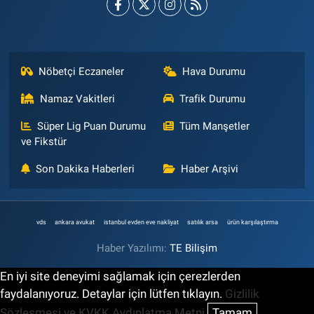
Nöbetçi Eczaneler
Hava Durumu
Namaz Vakitleri
Trafik Durumu
Süper Lig Puan Durumu
Tüm Manşetler
ve Fikstür
Son Dakika Haberleri
Haber Arşivi
vds
ankara avukat
istanbul evden eve nakliyat
satılık arsa
ürün karşılaştırma
Haber Yazılımı:
TE Bilişim
En iyi site deneyimi sağlamak için çerezlerden
faydalanıyoruz. Detaylar için lütfen tıklayın.
Gizlilik
Sözleşmesi ve KVKK Aydınlatma Metni
Tamam