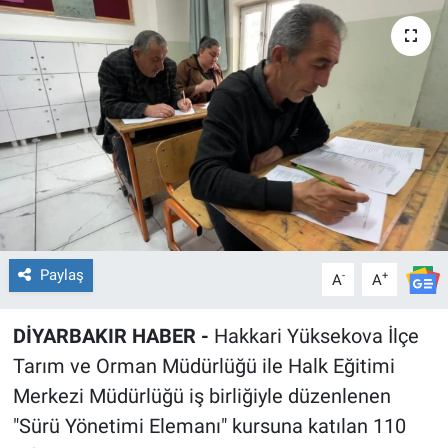
EĞİTİM
ÖZEL HABER
POLİTİKA
SAĞLIK
SPOR
Paylaş
-
+
A
A
TEKNOLOJİ
DİYARBAKIR HABER -
Hakkari Yüksekova İlçe
Tarım ve Orman Müdürlüğü ile Halk Eğitimi
Merkezi Müdürlüğü iş birliğiyle düzenlenen
"Sürü Yönetimi Elemanı" kursuna katılan 110