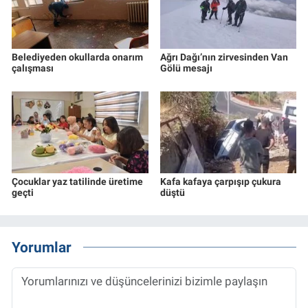
Belediyeden okullarda onarım
Ağrı Dağı’nın zirvesinden Van
çalışması
Gölü mesajı
Çocuklar yaz tatilinde üretime
Kafa kafaya çarpışıp çukura
geçti
düştü
Yorumlar