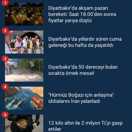
1
Diyarbakır'da akşam pazarı
bereketi: Saat 18.00'den sonra
fiyatlar yarıya düştü
2
Diyarbakır’da yıllardır süren cuma
geleneği bu hafta da yaşatıldı
3
Diyarbakır’da 50 dereceyi bulan
sıcakta örnek mesai!
4
"Hürmüz Boğazı için anlaşma"
iddialarını İran yalanladı
5
12 kilo altın ile 2 milyon TL’yi gasp
ettiler