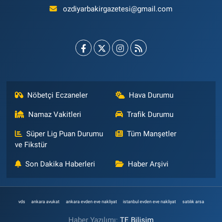
ozdiyarbakirgazetesi@gmail.com
Nöbetçi Eczaneler
Hava Durumu
Namaz Vakitleri
Trafik Durumu
Süper Lig Puan Durumu
Tüm Manşetler
ve Fikstür
Son Dakika Haberleri
Haber Arşivi
vds
ankara avukat
ankara evden eve nakliyat
istanbul evden eve nakliyat
satılık arsa
Haber Yazılımı:
TE Bilişim