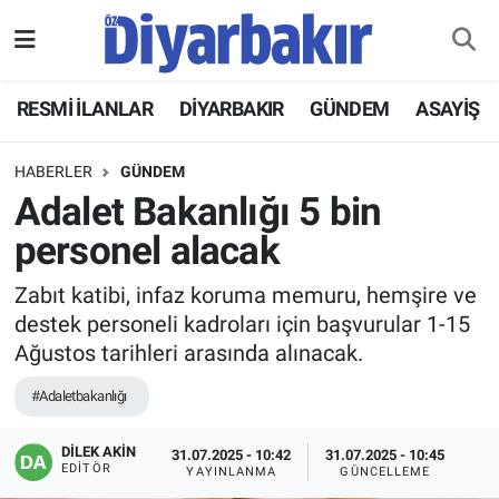
RESMİ İLANLAR
Nöbetçi Eczaneler
RESMİ İLANLAR
DİYARBAKIR
GÜNDEM
ASAYİŞ
ASAYİŞ
Hava Durumu
HABERLER
GÜNDEM
DİYARBAKIR
Namaz Vakitleri
Adalet Bakanlığı 5 bin
personel alacak
EKONOMİ
Trafik Durumu
Zabıt katibi, infaz koruma memuru, hemşire ve
GÜNDEM
Süper Lig Puan Durumu ve Fikstür
destek personeli kadroları için başvurular 1-15
Ağustos tarihleri arasında alınacak.
BÖLGE
Tüm Manşetler
#Adaletbakanlığı
DÜNYA
Son Dakika Haberleri
DİLEK AKİN
31.07.2025 - 10:42
31.07.2025 - 10:45
EDITÖR
YAYINLANMA
GÜNCELLEME
KÜLTÜR SANAT
Haber Arşivi