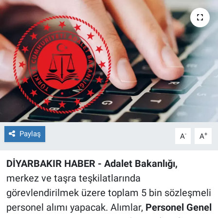
EĞİTİM
ÖZEL HABER
POLİTİKA
SAĞLIK
SPOR
Paylaş
-
+
A
A
TEKNOLOJİ
DİYARBAKIR HABER - Adalet Bakanlığı,
merkez ve taşra teşkilatlarında
görevlendirilmek üzere toplam 5 bin sözleşmeli
personel alımı yapacak. Alımlar,
Personel Genel