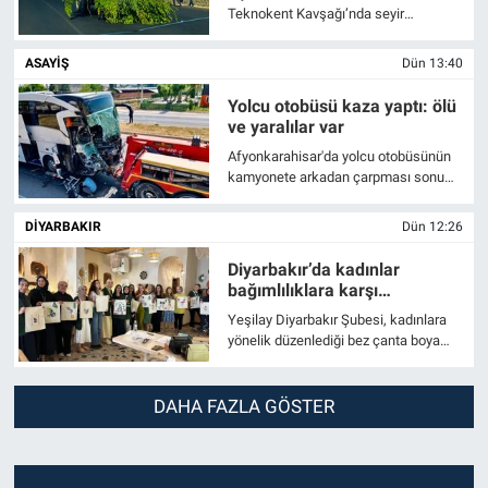
Teknokent Kavşağı’nda seyir
halindeki traktörün römorkuna
kapasitesinin çok üzerinde yüklenen
ASAYİŞ
Dün 13:40
ağaç dalları, görenleri şaşkına çevirdi.
Yolcu otobüsü kaza yaptı: ölü
ve yaralılar var
Afyonkarahisar'da yolcu otobüsünün
kamyonete arkadan çarpması sonucu
meydana gelen trafik kazasında
kamyonet sürücüsü olay yerinde
DİYARBAKIR
Dün 12:26
hayatını kaybederken, 15 kişi de
yaralandı.
Diyarbakır’da kadınlar
bağımlılıklara karşı
farkındalık için çanta boyadı
Yeşilay Diyarbakır Şubesi, kadınlara
yönelik düzenlediği bez çanta boyama
etkinliğiyle sanat ve farkındalığı bir
araya getirdi.
DAHA FAZLA GÖSTER