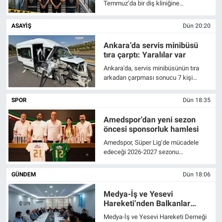
Temmuz’da bir diş kliniğine
düzenlenen silahlı saldırıyla ilgili
EĞİTİM
yürütülen soruşturmada 4 şüpheli
ASAYİŞ
Dün 20:20
yakalandı.
ÖZEL HABER
Ankara’da servis minibüsü
tıra çarptı: Yaralılar var
POLİTİKA
Ankara'da, servis minibüsünün tıra
arkadan çarpması sonucu 7 kişi
yaralandı.
SAĞLIK
SPOR
Dün 18:35
SPOR
Amedspor’dan yeni sezon
öncesi sponsorluk hamlesi
Amedspor, Süper Lig’de mücadele
TEKNOLOJİ
edeceği 2026-2027 sezonu
öncesinde sponsorluk çalışmalarını
sürdürüyor. Yeşil-kırmızılı ekip, son üç
GÜNDEM
Dün 18:06
sezondur iş birliği yaptığı Binpınar Su
ile su sponsorluğu anlaşmasını bir
Medya-İş ve Yesevi
sezon daha uzattı.
Hareketi’nden Balkanlar
çalıştayı
Medya-İş ve Yesevi Hareketi Derneği