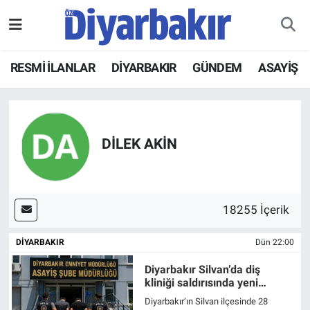
RESMİ İLANLAR
Nöbetçi Eczaneler
RESMİ İLANLAR
DİYARBAKIR
GÜNDEM
ASAYİŞ
ASAYİŞ
Hava Durumu
DİYARBAKIR
Namaz Vakitleri
DİLEK AKİN
EKONOMİ
Trafik Durumu
GÜNDEM
Süper Lig Puan Durumu ve Fikstür
18255 İçerik
BÖLGE
Tüm Manşetler
DİYARBAKIR
Dün 22:00
DÜNYA
Son Dakika Haberleri
Diyarbakır Silvan’da diş
kliniği saldırısında yeni
gelişme
KÜLTÜR SANAT
Haber Arşivi
Diyarbakır’ın Silvan ilçesinde 28