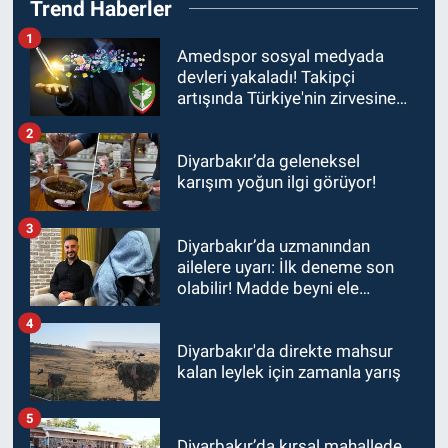
Trend Haberler
1
Amedspor sosyal medyada
devleri yakaladı! Takipçi
artışında Türkiye'nin zirvesine
oynuyor
2
Diyarbakır’da geleneksel
karışım yoğun ilgi görüyor!
3
Diyarbakır’da uzmanından
ailelere uyarı: İlk deneme son
olabilir! Madde beyni ele
geçiriyor
4
Diyarbakır'da direkte mahsur
kalan leylek için zamanla yarış
5
Diyarbakır’da kırsal mahallede