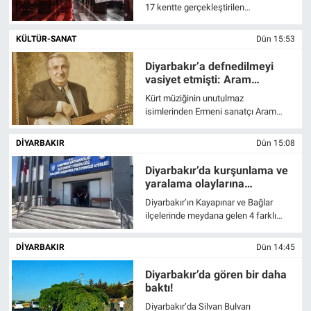
sonuçlar
17 kentte gerçekleştirilen
araştırmada CHP seçmeninin YENİ
Parti’ye yönelik tutumu ölçüldü.
KÜLTÜR-SANAT
Dün 15:53
Katılımcıların yüzde 77’si parti
kurulmasını “çok olumlu”, yüzde 16,5’i
Diyarbakır’a defnedilmeyi
ise “olumlu” buldu.
vasiyet etmişti: Aram
Tigran’ın ölümünün
Kürt müziğinin unutulmaz
üzerinden 17 yıl geçti
isimlerinden Ermeni sanatçı Aram
Tigran, 8 Ağustos 2009’da 75 yaşında
hayatını kaybetti. Diyarbakır’a
DİYARBAKIR
Dün 15:08
defnedilmeyi vasiyet eden Tigran,
ölümünün 17. yılında eserleriyle
Diyarbakır’da kurşunlama ve
anılıyor
yaralama olaylarına
operasyon
Diyarbakır’ın Kayapınar ve Bağlar
ilçelerinde meydana gelen 4 farklı
kurşunlama ve yaralama olayının
şüphelileri, polis ekiplerinin çalışması
DİYARBAKIR
Dün 14:45
sonucu silahlarla birlikte yakalandı.
Diyarbakır’da gören bir daha
baktı!
Diyarbakır’da Silvan Bulvarı