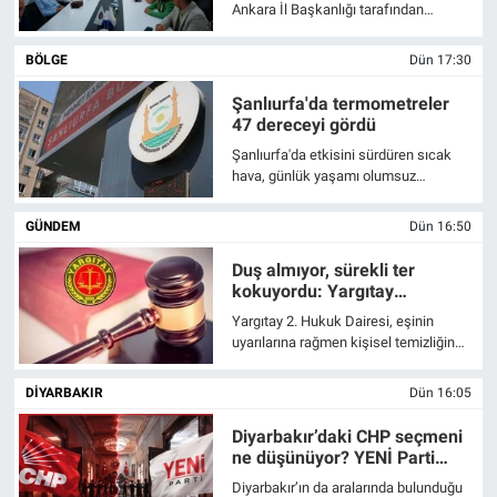
Ankara İl Başkanlığı tarafından
düzenlenen çalıştayda, Balkanlar’daki
Türk ve Müslüman toplulukların sivil
BÖLGE
Dün 17:30
toplum faaliyetleri ile basının kültürel
bağların korunmasındaki rolü ele
Şanlıurfa'da termometreler
alındı.
47 dereceyi gördü
Şanlıurfa'da etkisini sürdüren sıcak
hava, günlük yaşamı olumsuz
etkiliyor.
GÜNDEM
Dün 16:50
Duş almıyor, sürekli ter
kokuyordu: Yargıtay
boşanmada “tam kusur” dedi
Yargıtay 2. Hukuk Dairesi, eşinin
uyarılarına rağmen kişisel temizliğine
dikkat etmeyen ve sürekli ter koktuğu
belirtilen kocayı boşanma davasında
DİYARBAKIR
Dün 16:05
“tam kusurlu” buldu. Yerel
mahkemenin kadın lehine hükmettiği
Diyarbakır’daki CHP seçmeni
360 bin liralık tazminat kararı onandı.
ne düşünüyor? YENİ Parti
anketinden dikkat çeken
Diyarbakır’ın da aralarında bulunduğu