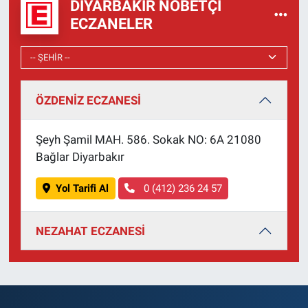
DIYARBAKIR NÖBETÇI
ECZANELER
ÖZDENİZ ECZANESİ
Şeyh Şamil MAH. 586. Sokak NO: 6A 21080
Bağlar Diyarbakır
Yol Tarifi Al
0 (412) 236 24 57
NEZAHAT ECZANESİ