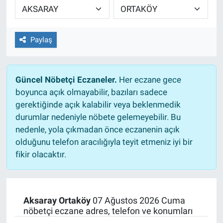
EĞİTİM
Paylaş
ÖZEL HABER
POLİTİKA
Güncel Nöbetçi Eczaneler.
Her eczane gece
boyunca açık olmayabilir, bazıları sadece
SAĞLIK
gerektiğinde açık kalabilir veya beklenmedik
durumlar nedeniyle nöbete gelemeyebilir. Bu
SPOR
nedenle, yola çıkmadan önce eczanenin açık
olduğunu telefon aracılığıyla teyit etmeniz iyi bir
TEKNOLOJİ
fikir olacaktır.
Aksaray Ortaköy
07 Ağustos 2026 Cuma
nöbetçi eczane adres, telefon ve konumları