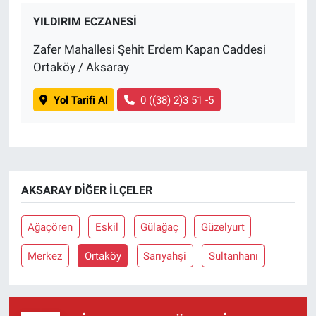
YILDIRIM ECZANESİ
Zafer Mahallesi Şehit Erdem Kapan Caddesi
Ortaköy / Aksaray
Yol Tarifi Al
0 ((38) 2)3 51 -5
AKSARAY DIĞER İLÇELER
Ağaçören
Eskil
Gülağaç
Güzelyurt
Merkez
Ortaköy
Sarıyahşi
Sultanhanı