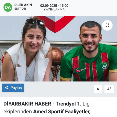
DİLEK AKİN
02.09.2025 - 15:00
EĞİTİM
EDITÖR
YAYINLANMA
ÖZEL HABER
POLİTİKA
SAĞLIK
SPOR
TEKNOLOJİ
Paylaş
-
+
A
A
DİYARBAKIR HABER - Trendyol
1. Lig
ekiplerinden
Amed Sportif Faaliyetler,