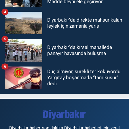
Madde beyni ele geçiriyor
4
Diyarbakır'da direkte mahsur kalan
leylek için zamanla yarış
5
Diyarbakır’da kırsal mahallede
panayır havasında buluşma
6
Duş almıyor, sürekli ter kokuyordu:
Yargıtay boşanmada “tam kusur”
dedi
Diyarbakır haber, son dakika Diyarbakır haberleri için yerel