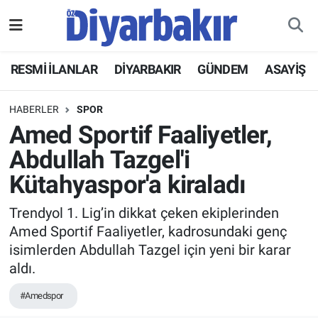
RESMİ İLANLAR
Nöbetçi Eczaneler
RESMİ İLANLAR
DİYARBAKIR
GÜNDEM
ASAYİŞ
ASAYİŞ
Hava Durumu
HABERLER
SPOR
DİYARBAKIR
Namaz Vakitleri
Amed Sportif Faaliyetler,
Abdullah Tazgel'i
EKONOMİ
Trafik Durumu
Kütahyaspor'a kiraladı
GÜNDEM
Süper Lig Puan Durumu ve Fikstür
Trendyol 1. Lig’in dikkat çeken ekiplerinden
Amed Sportif Faaliyetler, kadrosundaki genç
BÖLGE
Tüm Manşetler
isimlerden Abdullah Tazgel için yeni bir karar
aldı.
DÜNYA
Son Dakika Haberleri
#Amedspor
KÜLTÜR SANAT
Haber Arşivi