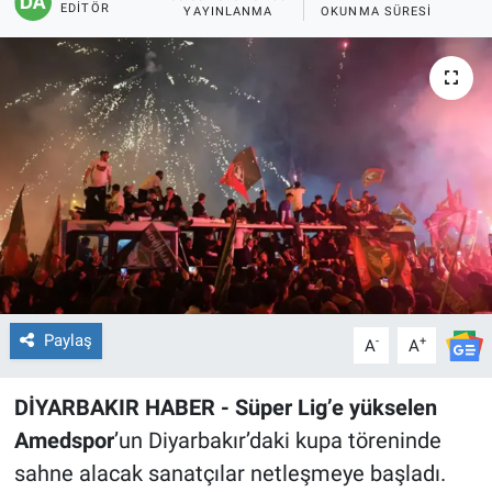
EDITÖR
YAYINLANMA
OKUNMA SÜRESI
EĞİTİM
ÖZEL HABER
POLİTİKA
SAĞLIK
SPOR
TEKNOLOJİ
Paylaş
-
+
A
A
DİYARBAKIR HABER - Süper Lig’e yükselen
Amedspor
’un Diyarbakır’daki kupa töreninde
sahne alacak sanatçılar netleşmeye başladı.