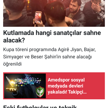
Kutlamada hangi sanatçılar sahne
alacak?
Kupa töreni programında Agirê Jiyan, Bajar,
Simyager ve Beser Şahin’in sahne alacağı
öğrenildi
Amedspor sosyal
medyada devleri
yakaladı! Takipçi
artışında Türkiye'nin
zirvesine oynuyor
Eski futbolcular ve teknik