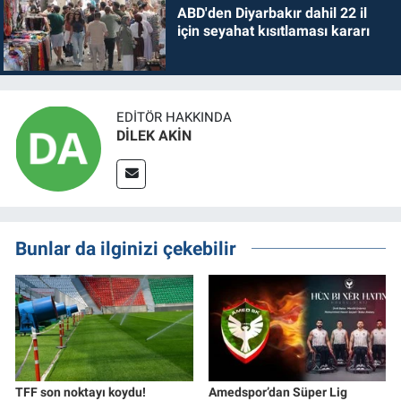
ABD'den Diyarbakır dahil 22 il
için seyahat kısıtlaması kararı
EDITÖR HAKKINDA
DİLEK AKİN
Bunlar da ilginizi çekebilir
TFF son noktayı koydu!
Amedspor’dan Süper Lig