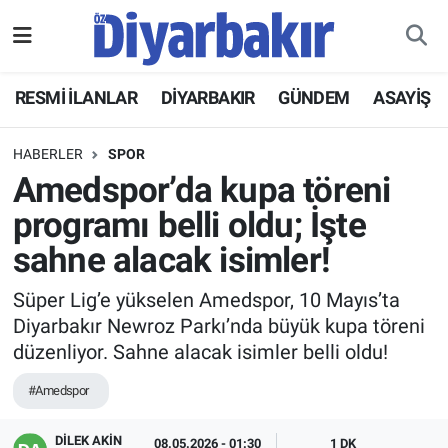
RESMİ İLANLAR
Nöbetçi Eczaneler
RESMİ İLANLAR
DİYARBAKIR
GÜNDEM
ASAYİŞ
ASAYİŞ
Hava Durumu
HABERLER
SPOR
DİYARBAKIR
Namaz Vakitleri
Amedspor’da kupa töreni
programı belli oldu; İşte
EKONOMİ
Trafik Durumu
sahne alacak isimler!
GÜNDEM
Süper Lig Puan Durumu ve Fikstür
Süper Lig’e yükselen Amedspor, 10 Mayıs’ta
Diyarbakır Newroz Parkı’nda büyük kupa töreni
BÖLGE
Tüm Manşetler
düzenliyor. Sahne alacak isimler belli oldu!
DÜNYA
Son Dakika Haberleri
#Amedspor
KÜLTÜR SANAT
Haber Arşivi
DİLEK AKİN
08.05.2026 - 01:30
1 DK