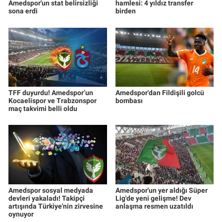
Amedspor'un stat belirsizliği
hamlesi: 4 yıldız transfer
sona erdi
birden
TFF duyurdu! Amedspor’un
Amedspor'dan Fildişili golcü
Kocaelispor ve Trabzonspor
bombası
maç takvimi belli oldu
Amedspor sosyal medyada
Amedspor'un yer aldığı Süper
devleri yakaladı! Takipçi
Lig'de yeni gelişme! Dev
artışında Türkiye'nin zirvesine
anlaşma resmen uzatıldı
oynuyor