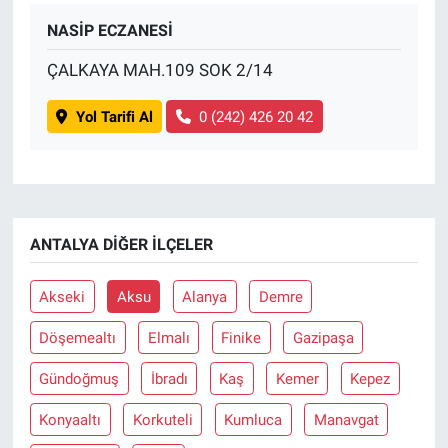
NASİP ECZANESİ
ÇALKAYA MAH.109 SOK 2/14
Yol Tarifi Al
0 (242) 426 20 42
ANTALYA DIĞER İLÇELER
Akseki
Aksu
Alanya
Demre
Döşemealtı
Elmalı
Finike
Gazipaşa
Gündoğmuş
İbradı
Kaş
Kemer
Kepez
Konyaaltı
Korkuteli
Kumluca
Manavgat