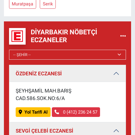
Muratpaşa
Serik
DIYARBAKIR NÖBETÇI
ECZANELER
ÖZDENİZ ECZANESİ
ŞEYHŞAMİL MAH.BARIŞ
CAD.586.SOK.NO:6/A
Yol Tarifi Al
0 (412) 236 24 57
SEVGİ ÇELEBİ ECZANESİ