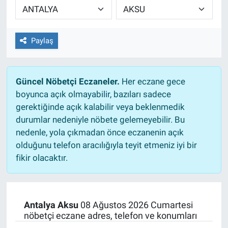
EĞİTİM
Paylaş
ÖZEL HABER
POLİTİKA
Güncel Nöbetçi Eczaneler.
Her eczane gece
boyunca açık olmayabilir, bazıları sadece
SAĞLIK
gerektiğinde açık kalabilir veya beklenmedik
durumlar nedeniyle nöbete gelemeyebilir. Bu
SPOR
nedenle, yola çıkmadan önce eczanenin açık
olduğunu telefon aracılığıyla teyit etmeniz iyi bir
TEKNOLOJİ
fikir olacaktır.
Antalya Aksu
08 Ağustos 2026 Cumartesi
nöbetçi eczane adres, telefon ve konumları