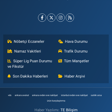
Nöbetçi Eczaneler
Hava Durumu
Namaz Vakitleri
Trafik Durumu
Süper Lig Puan Durumu
Tüm Manşetler
ve Fikstür
Son Dakika Haberleri
Haber Arşivi
vds
ankara avukat
ankara evden eve nakliyat
istanbul evden eve nakliyat
satılık arsa
ürün karşılaştırma
Haber Yazılımı:
TE Bilişim