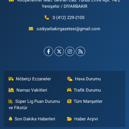
Kooperatifler Mah. Gevran Cad. Yunus Emre Apt. 14/2
Yenişehir / DİYARBAKIR
0 (412) 229-2105
ozdiyarbakirgazetesi@gmail.com
Nöbetçi Eczaneler
Hava Durumu
Namaz Vakitleri
Trafik Durumu
Süper Lig Puan Durumu
Tüm Manşetler
ve Fikstür
Son Dakika Haberleri
Haber Arşivi