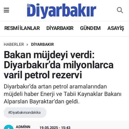
RESMİ İLANLAR
Nöbetçi Eczaneler
RESMİ İLANLAR
DİYARBAKIR
GÜNDEM
ASAYİŞ
ASAYİŞ
Hava Durumu
HABERLER
DİYARBAKIR
DİYARBAKIR
Namaz Vakitleri
Bakan müjdeyi verdi:
Diyarbakır’da milyonlarca
EKONOMİ
Trafik Durumu
varil petrol rezervi
GÜNDEM
Süper Lig Puan Durumu ve Fikstür
Diyarbakır’da artan petrol aramalarından
müjdeli haber Enerji ve Tabii Kaynaklar Bakanı
BÖLGE
Tüm Manşetler
Alparslan Bayraktar’dan geldi.
DÜNYA
Son Dakika Haberleri
#Diyarbakırsondakika
KÜLTÜR SANAT
Haber Arşivi
ADMİNN
19.05.2025 - 15:43