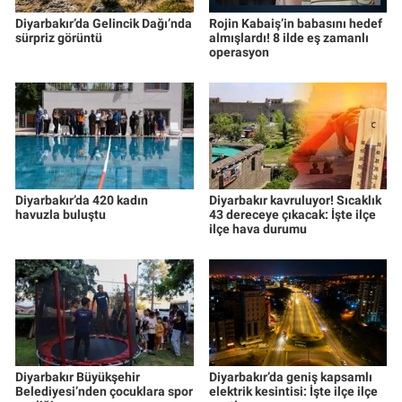
Diyarbakır’da Gelincik Dağı’nda
Rojin Kabaiş’in babasını hedef
sürpriz görüntü
almışlardı! 8 ilde eş zamanlı
operasyon
Diyarbakır’da 420 kadın
Diyarbakır kavruluyor! Sıcaklık
havuzla buluştu
43 dereceye çıkacak: İşte ilçe
ilçe hava durumu
Diyarbakır Büyükşehir
Diyarbakır’da geniş kapsamlı
Belediyesi’nden çocuklara spor
elektrik kesintisi: İşte ilçe ilçe