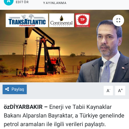
EDITÖR
YAYINLANMA
EĞİTİM
ÖZEL HABER
POLİTİKA
SAĞLIK
SPOR
TEKNOLOJİ
Paylaş
-
+
A
A
özDİYARBAKIR –
Enerji ve Tabii Kaynaklar
Bakanı Alparslan Bayraktar, a Türkiye genelinde
petrol aramaları ile ilgili verileri paylaştı.