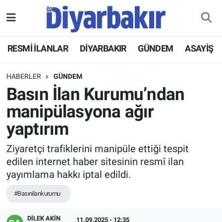
RESMİ İLANLAR
Nöbetçi Eczaneler
RESMİ İLANLAR
DİYARBAKIR
GÜNDEM
ASAYİŞ
ASAYİŞ
Hava Durumu
HABERLER
GÜNDEM
DİYARBAKIR
Namaz Vakitleri
Basın İlan Kurumu’ndan
manipülasyona ağır
EKONOMİ
Trafik Durumu
yaptırım
GÜNDEM
Süper Lig Puan Durumu ve Fikstür
Ziyaretçi trafiklerini manipüle ettiği tespit
edilen internet haber sitesinin resmî ilan
BÖLGE
Tüm Manşetler
yayımlama hakkı iptal edildi.
DÜNYA
Son Dakika Haberleri
#Basınilankurumu
KÜLTÜR SANAT
Haber Arşivi
DİLEK AKİN
11.09.2025 - 12:35