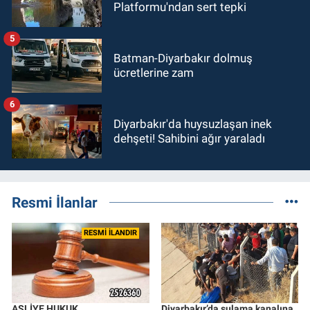
Platformu'ndan sert tepki
5
Batman-Diyarbakır dolmuş
ücretlerine zam
6
Diyarbakır'da huysuzlaşan inek
dehşeti! Sahibini ağır yaraladı
Resmi İlanlar
RESMİ İLANDIR
ASLİYE HUKUK
Diyarbakır’da sulama kanalına