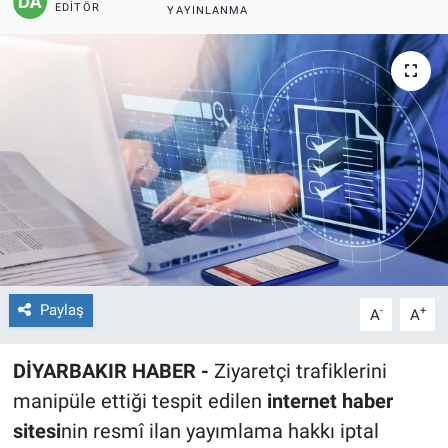
EDITÖR
YAYINLANMA
EĞİTİM
ÖZEL HABER
POLİTİKA
SAĞLIK
SPOR
TEKNOLOJİ
Paylaş
-
+
A
A
DİYARBAKIR HABER -
Ziyaretçi trafiklerini
manipüle ettiği tespit edilen
internet haber
sitesi
nin resmî ilan yayımlama hakkı iptal