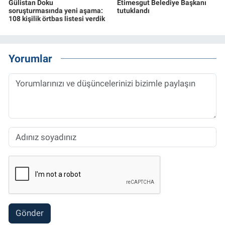
Gülistan Doku
Etimesgut Belediye Başkanı
soruşturmasında yeni aşama:
tutuklandı
108 kişilik örtbas listesi verdik
Yorumlar
Gönder