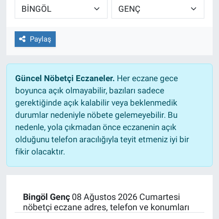
EĞİTİM
Paylaş
ÖZEL HABER
POLİTİKA
Güncel Nöbetçi Eczaneler.
Her eczane gece
boyunca açık olmayabilir, bazıları sadece
SAĞLIK
gerektiğinde açık kalabilir veya beklenmedik
durumlar nedeniyle nöbete gelemeyebilir. Bu
SPOR
nedenle, yola çıkmadan önce eczanenin açık
olduğunu telefon aracılığıyla teyit etmeniz iyi bir
TEKNOLOJİ
fikir olacaktır.
Bingöl Genç
08 Ağustos 2026 Cumartesi
nöbetçi eczane adres, telefon ve konumları