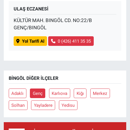
ULAŞ ECZANESİ
KÜLTÜR MAH. BINGÖL CD. NO:22/B
GENÇ/BINGÖL
Yol Tarifi Al
0 (426) 411 35 35
BINGÖL DIĞER İLÇELER
Adaklı
Genç
Karlıova
Kiğı
Merkez
Solhan
Yayladere
Yedisu