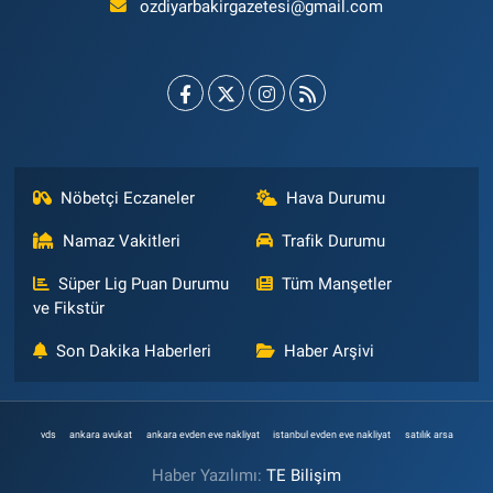
ozdiyarbakirgazetesi@gmail.com
Nöbetçi Eczaneler
Hava Durumu
Namaz Vakitleri
Trafik Durumu
Süper Lig Puan Durumu
Tüm Manşetler
ve Fikstür
Son Dakika Haberleri
Haber Arşivi
vds
ankara avukat
ankara evden eve nakliyat
istanbul evden eve nakliyat
satılık arsa
Haber Yazılımı:
TE Bilişim