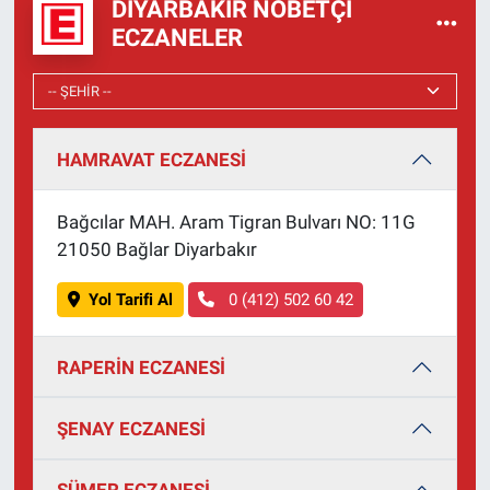
DIYARBAKIR NÖBETÇI
ECZANELER
HAMRAVAT ECZANESİ
Bağcılar MAH. Aram Tigran Bulvarı NO: 11G
21050 Bağlar Diyarbakır
Yol Tarifi Al
0 (412) 502 60 42
RAPERİN ECZANESİ
ŞENAY ECZANESİ