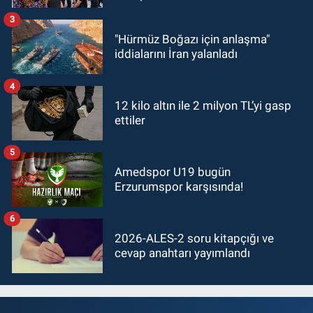
3
"Hürmüz Boğazı için anlaşma"
iddialarını İran yalanladı
4
12 kilo altın ile 2 milyon TL’yi gasp
ettiler
5
Amedspor U19 bugün
Erzurumspor karşısında!
6
2026-ALES-2 soru kitapçığı ve
cevap anahtarı yayımlandı