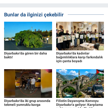
Bunlar da ilginizi çekebilir
Diyarbakır’da gören bir daha
Diyarbakır’da kadınlar
baktı!
bağımlılıklara karşı farkındalık
için çanta boyadı
Diyarbakır’da iki grup arasında
Filistin Dayanışma Konvoyu
tekmeli yumruklu kavga
Diyarbakır'a geliyor: Karşılama