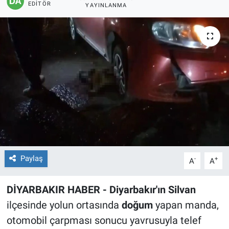
EDITÖR
YAYINLANMA
EĞİTİM
ÖZEL HABER
POLİTİKA
SAĞLIK
SPOR
TEKNOLOJİ
Paylaş
-
+
A
A
DİYARBAKIR HABER - Diyarbakır'ın Silvan
ilçesinde yolun ortasında
doğum
yapan manda,
otomobil çarpması sonucu yavrusuyla telef