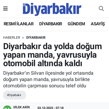
RESMİ İLANLAR
Nöbetçi Eczaneler
RESMİ İLANLAR
DİYARBAKIR
GÜNDEM
ASAYİŞ
ASAYİŞ
Hava Durumu
HABERLER
DİYARBAKIR
DİYARBAKIR
Namaz Vakitleri
Diyarbakır da yolda doğum
yapan manda, yavrusuyla
EKONOMİ
Trafik Durumu
otomobil altında kaldı
GÜNDEM
Süper Lig Puan Durumu ve Fikstür
Diyarbakır’ın Silvan ilçesinde yol ortasında
doğum yapan manda, yavrusuyla birlikte
BÖLGE
Tüm Manşetler
otomobilin çarpması sonucu telef oldu
DÜNYA
Son Dakika Haberleri
#Diyarbakır
KÜLTÜR SANAT
Haber Arşivi
DİLEK AKİN
03.10.2025 - 07:18