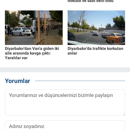
noktası ve saat belli oldu
Diyarbakır’dan Van’a giden iki
Diyarbakır’da trafikte korkutan
aile arasında kavga çıktı:
anlar
Yaralılar var
Yorumlar