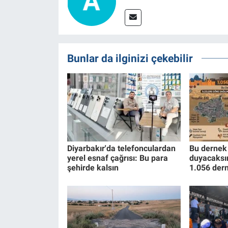
Bunlar da ilginizi çekebilir
Diyarbakır'da telefonculardan
Bu dernek 
yerel esnaf çağrısı: Bu para
duyacaksın
şehirde kalsın
1.056 dern