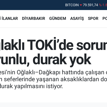
DOLAR
45,43620
%0.
EURO
53,38690
%0.
 İLANLAR
DİYARBAKIR
GÜNDEM
ASAYİŞ
SPOR
PO
STERLİN
61,60380
%0.
G.ALTIN
6862,09000
%0.
laklı TOKİ’de sorun
BİST100
14.598,00
%
BITCOIN
79.591,74
%-1.
unlu, durak yok
esi’nin Oğlaklı–Dağkapı hattında çalışan
ah seferlerinde yaşanan aksaklıklardan d
durak yapılmasını istiyor.