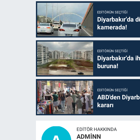
EDITÖRÜN SEÇTIĞI
Diyarbakır’da dü
kamerada!
EDITÖRÜN SEÇTIĞI
Diyarbakır’da i
buruna!
EDITÖRÜN SEÇTIĞI
ABD'den Diyarba
kararı
EDITÖR HAKKINDA
ADMİNN