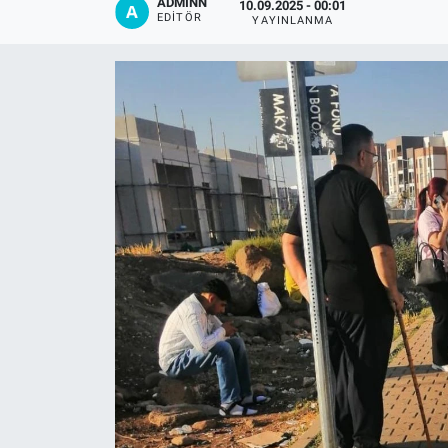
ADMİNN
10.09.2025 - 00:01
EDITÖR
YAYINLANMA
EĞİTİM
ÖZEL HABER
POLİTİKA
SAĞLIK
SPOR
TEKNOLOJİ