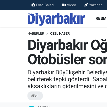
Foto Galeri
Video
Yazarlar
RESMİ İLANLAR
Nöbetçi Eczaneler
RESMİ
ASAYİŞ
Hava Durumu
HABERLER
ÖZEL HABER
Diyarbakır Oğ
DİYARBAKIR
Namaz Vakitleri
Otobüsler sor
EKONOMİ
Trafik Durumu
GÜNDEM
Süper Lig Puan Durumu ve Fikstür
Diyarbakır Büyükşehir Belediy
belirterek tepki gösterdi. Sab
BÖLGE
Tüm Manşetler
aksaklıkların giderilmesini ve 
DÜNYA
Son Dakika Haberleri
#Toki
KÜLTÜR SANAT
Haber Arşivi