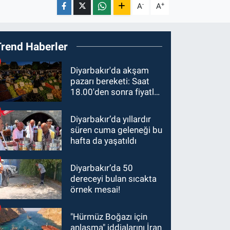
-
+
A
A
Trend Haberler
Diyarbakır'da akşam
pazarı bereketi: Saat
18.00'den sonra fiyatlar
yarıya düştü
Diyarbakır’da yıllardır
süren cuma geleneği bu
hafta da yaşatıldı
Diyarbakır’da 50
dereceyi bulan sıcakta
örnek mesai!
"Hürmüz Boğazı için
anlaşma" iddialarını İran