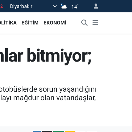
°
Diyarbakır
02
14
19
LİTİKA
EĞİTİM
EKONOMİ
18
19
lar bitmiyor;
0
82
 otobüslerde sorun yaşandığını
olayı mağdur olan vatandaşlar,