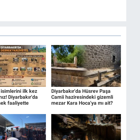
isimlerini ilk kez
Diyarbakır'da Hüsrev Paşa
ız! Diyarbakır'da
Camii haziresindeki gizemli
ek faaliyette
mezar Kara Hoca'ya mı ait?