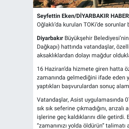
Seyfettin Eken/DİYARBAKIR HABER
Oğlaklı’da kurulan TOKi’de sorunlar 
Diyarbakır
Büyükşehir Belediyesi’nin
Dağkapı) hattında vatandaşlar, özel
aksaklıklardan dolayı mağdur olduklar
16 Haziran’da hizmete giren hatta öz
zamanında gelmediğini ifade eden yu
yaptıkları başvurulardan sonuç alama
Vatandaşlar, Asist uygulamasında 0
sık sık seferine çıkmadığını, arızalı 
işlerine geç kaldıklarını dile getirdi
“zamanınızı yolda öldürün” talimatı a