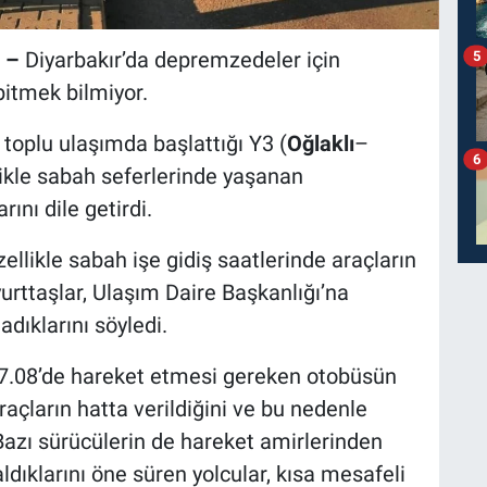
 –
Diyarbakır’da depremzedeler için
5
bitmek bilmiyor.
 toplu ulaşımda başlattığı Y3 (
Oğlaklı
–
6
likle sabah seferlerinde yaşanan
ını dile getirdi.
ellikle sabah işe gidiş saatlerinde araçların
rttaşlar, Ulaşım Daire Başkanlığı’na
dıklarını söyledi.
7.08’de hareket etmesi gereken otobüsün
araçların hatta verildiğini ve bu nedenle
. Bazı sürücülerin de hareket amirlerinden
ldıklarını öne süren yolcular, kısa mesafeli