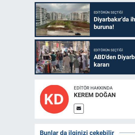
EDITÖRÜN SEÇTIĞI
Diyarbakır’da i
buruna!
EDITÖRÜN SEÇTIĞI
ABD'den Diyarba
kararı
EDITÖR HAKKINDA
KEREM DOĞAN
Bunlar da ilginizi çekebilir