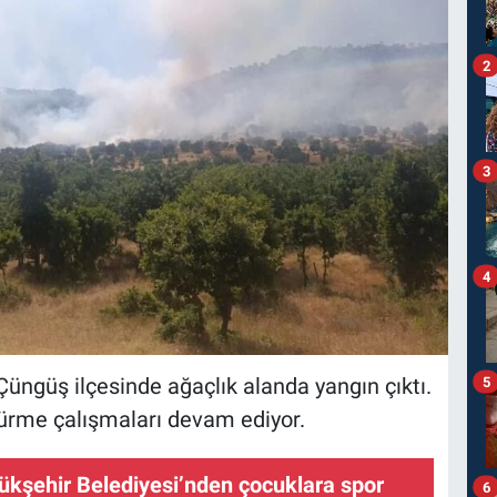
2
3
4
 Çüngüş ilçesinde ağaçlık alanda yangın çıktı.
5
dürme çalışmaları devam ediyor.
ükşehir Belediyesi’nden çocuklara spor
6