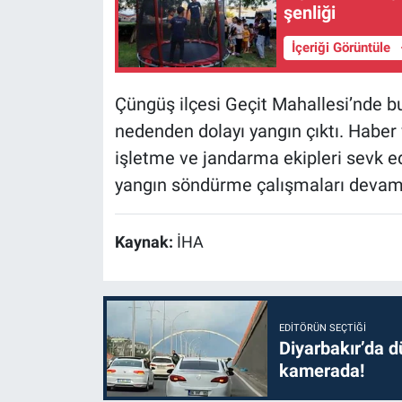
şenliği
İçeriği Görüntüle
Çüngüş ilçesi Geçit Mahallesi’nde b
nedenden dolayı yangın çıktı. Haber 
işletme ve jandarma ekipleri sevk ed
yangın söndürme çalışmaları devam 
Kaynak:
İHA
EDITÖRÜN SEÇTIĞI
Diyarbakır’da dü
kamerada!