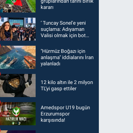
gruplarından tarihi birlik
kararı
‘ Tuncay Sonel'e yeni
suçlama: Adıyaman
Valisi olmak için bot
hesaplar kullanıldı
"Hürmüz Boğazı için
anlaşma" iddialarını İran
yalanladı
12 kilo altın ile 2 milyon
TL’yi gasp ettiler
Amedspor U19 bugün
Erzurumspor
karşısında!