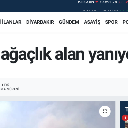
DOLAR
45,43620
%0.
EURO
53,38690
%0.
 İLANLAR
DİYARBAKIR
GÜNDEM
ASAYİŞ
SPOR
PO
STERLİN
61,60380
%0.
G.ALTIN
6862,09000
%0.
 ağaçlık alan yanıy
BİST100
14.598,00
%
BITCOIN
79.591,74
%-1.
1 DK
MA SÜRESI
1