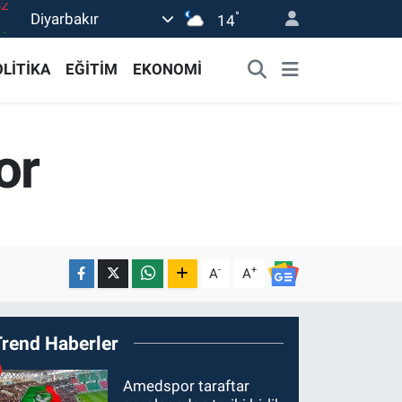
°
Diyarbakır
02
14
19
LİTİKA
EĞİTİM
EKONOMİ
18
19
or
0
82
-
+
A
A
Trend Haberler
Amedspor taraftar