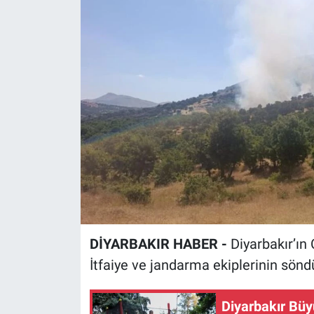
EĞİTİM
ÖZEL HABER
POLİTİKA
SAĞLIK
SPOR
TEKNOLOJİ
DİYARBAKIR HABER -
Diyarbakır’ın
İtfaiye ve jandarma ekiplerinin sön
Diyarbakır Büy