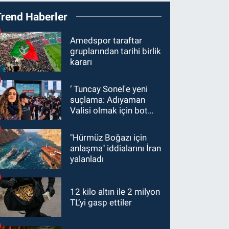
Trend Haberler
Amedspor taraftar
gruplarından tarihi birlik
kararı
‘ Tuncay Sonel'e yeni
suçlama: Adıyaman
Valisi olmak için bot
hesaplar kullanıldı
"Hürmüz Boğazı için
anlaşma" iddialarını İran
yalanladı
12 kilo altın ile 2 milyon
TL’yi gasp ettiler