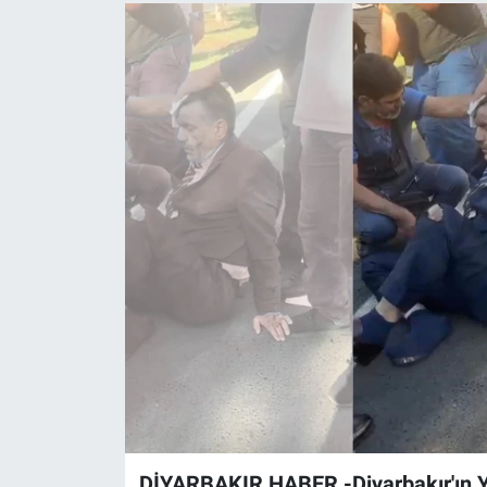
EĞİTİM
ÖZEL HABER
POLİTİKA
SAĞLIK
SPOR
TEKNOLOJİ
DİYARBAKIR HABER -Diyarbakır'ın Y