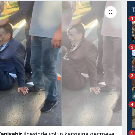
1
2
3
4
enişehir
ilçesinde yolun karşısına geçmeye
5