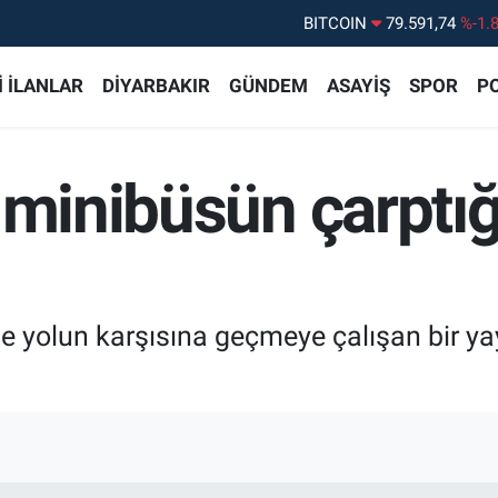
DOLAR
45,43620
%0.
EURO
53,38690
%0.
 İLANLAR
DİYARBAKIR
GÜNDEM
ASAYİŞ
SPOR
PO
STERLİN
61,60380
%0.
G.ALTIN
6862,09000
%0.
 minibüsün çarptığ
BİST100
14.598,00
%
de yolun karşısına geçmeye çalışan bir yay