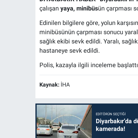
çalışan
yaya, minibüs
ün çarpması so
Edinilen bilgilere göre, yolun karşıs
minibüsünün çarpması sonucu yaralan
sağlık ekibi sevk edildi. Yaralı, sağl
hastaneye sevk edildi.
Polis, kazayla ilgili inceleme başlattı
Kaynak:
İHA
EDITÖRÜN SEÇTIĞI
Diyarbakır’da dü
kamerada!