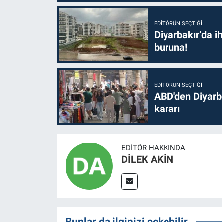
EDITÖRÜN SEÇTIĞI
Diyarbakır’da i
buruna!
EDITÖRÜN SEÇTIĞI
ABD'den Diyarba
kararı
EDITÖR HAKKINDA
DİLEK AKİN
Bunlar da ilginizi çekebilir