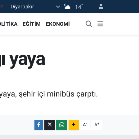
°
Diyarbakır
14
02
19
LİTİKA
EĞİTİM
EKONOMİ
18
19
ı yaya
0
aya, şehir içi minibüs çarptı.
-
+
A
A