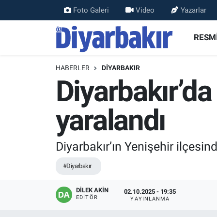
Foto Galeri
Video
Yazarlar
RESMİ İLANLAR
Nöbetçi Eczaneler
RESMİ
ASAYİŞ
Hava Durumu
HABERLER
DİYARBAKIR
Diyarbakır’da
DİYARBAKIR
Namaz Vakitleri
yaralandı
EKONOMİ
Trafik Durumu
GÜNDEM
Süper Lig Puan Durumu ve Fikstür
Diyarbakır’ın Yenişehir ilçesin
BÖLGE
Tüm Manşetler
#Diyarbakır
DÜNYA
Son Dakika Haberleri
DİLEK AKİN
02.10.2025 - 19:35
EDITÖR
YAYINLANMA
KÜLTÜR SANAT
Haber Arşivi