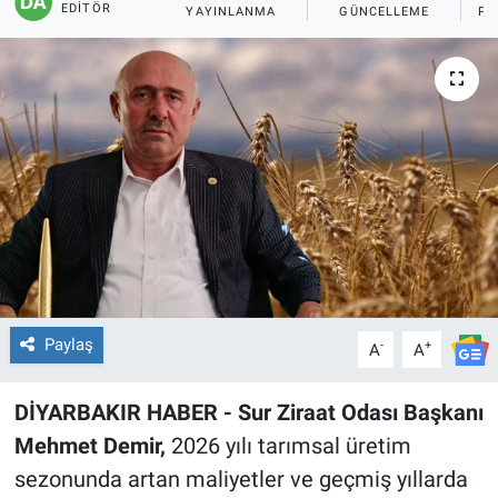
EDITÖR
YAYINLANMA
GÜNCELLEME
PA
EĞİTİM
ÖZEL HABER
POLİTİKA
SAĞLIK
SPOR
TEKNOLOJİ
Paylaş
-
+
A
A
DİYARBAKIR HABER - Sur Ziraat Odası Başkanı
Mehmet Demir,
2026 yılı tarımsal üretim
sezonunda artan maliyetler ve geçmiş yıllarda