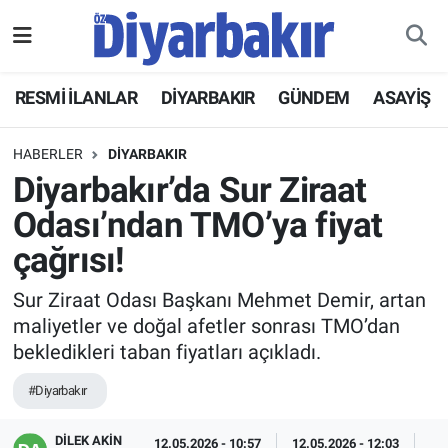
RESMİ İLANLAR
Nöbetçi Eczaneler
RESMİ İLANLAR
DİYARBAKIR
GÜNDEM
ASAYİŞ
ASAYİŞ
Hava Durumu
HABERLER
DİYARBAKIR
DİYARBAKIR
Namaz Vakitleri
Diyarbakır’da Sur Ziraat
Odası’ndan TMO’ya fiyat
EKONOMİ
Trafik Durumu
çağrısı!
GÜNDEM
Süper Lig Puan Durumu ve Fikstür
Sur Ziraat Odası Başkanı Mehmet Demir, artan
maliyetler ve doğal afetler sonrası TMO’dan
BÖLGE
Tüm Manşetler
bekledikleri taban fiyatları açıkladı.
DÜNYA
Son Dakika Haberleri
#Diyarbakır
KÜLTÜR SANAT
Haber Arşivi
DİLEK AKİN
12.05.2026 - 10:57
12.05.2026 - 12:03