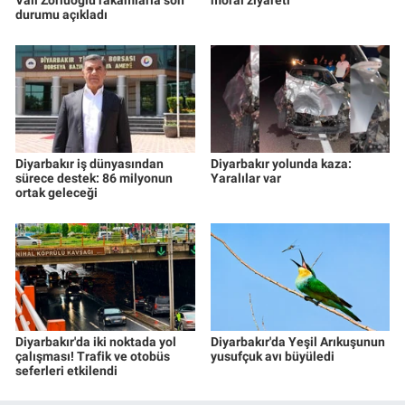
Vali Zorluoğlu rakamlarla son
moral ziyareti
durumu açıkladı
Diyarbakır iş dünyasından
Diyarbakır yolunda kaza:
sürece destek: 86 milyonun
Yaralılar var
ortak geleceği
Diyarbakır'da iki noktada yol
Diyarbakır'da Yeşil Arıkuşunun
çalışması! Trafik ve otobüs
yusufçuk avı büyüledi
seferleri etkilendi