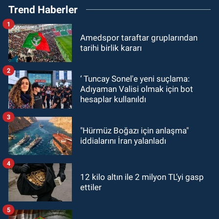
Trend Haberler
1
Amedspor taraftar gruplarından
tarihi birlik kararı
2
‘ Tuncay Sonel'e yeni suçlama:
Adıyaman Valisi olmak için bot
hesaplar kullanıldı
3
"Hürmüz Boğazı için anlaşma"
iddialarını İran yalanladı
4
12 kilo altın ile 2 milyon TL’yi gasp
ettiler
5