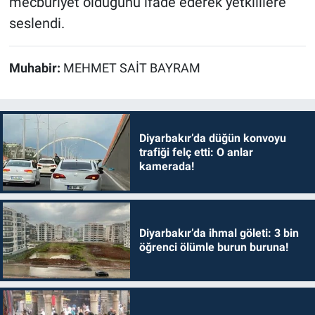
mecburiyet olduğunu ifade ederek yetkililere
seslendi.
Muhabir:
MEHMET SAİT BAYRAM
Diyarbakır’da düğün konvoyu
trafiği felç etti: O anlar
kamerada!
Diyarbakır’da ihmal göleti: 3 bin
öğrenci ölümle burun buruna!