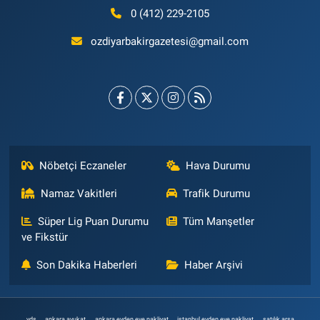
0 (412) 229-2105
ozdiyarbakirgazetesi@gmail.com
Nöbetçi Eczaneler
Hava Durumu
Namaz Vakitleri
Trafik Durumu
Süper Lig Puan Durumu
Tüm Manşetler
ve Fikstür
Son Dakika Haberleri
Haber Arşivi
vds
ankara avukat
ankara evden eve nakliyat
istanbul evden eve nakliyat
satılık arsa