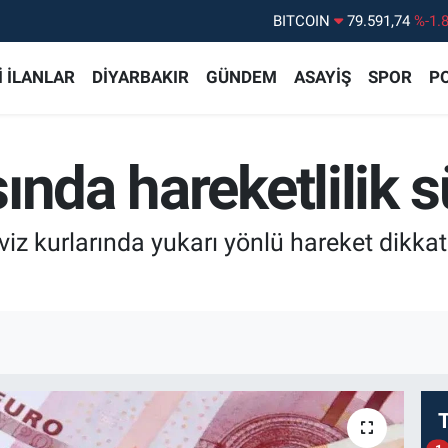
DOLAR
45,43620
%0.
EURO
53,38690
%0.
 İLANLAR
DİYARBAKIR
GÜNDEM
ASAYİŞ
SPOR
PO
STERLİN
61,60380
%0.
G.ALTIN
6862,09000
%0.
ında hareketlilik 
BİST100
14.598,00
%
iz kurlarında yukarı yönlü hareket dikkat