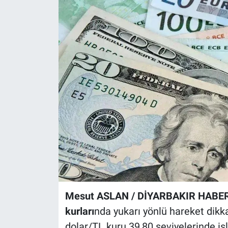
EĞİTİM
ÖZEL HABER
POLİTİKA
SAĞLIK
SPOR
TEKNOLOJİ
Mesut ASLAN / DİYARBAKIR HABE
kurları
nda yukarı yönlü hareket dikk
dolar/TL kuru 39,80 seviyelerinde iş