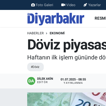
Foto Galeri
Video
Yazarlar
RESMİ İLANLAR
Nöbetçi Eczaneler
RESMİ
ASAYİŞ
Hava Durumu
HABERLER
EKONOMİ
Döviz piyasas
DİYARBAKIR
Namaz Vakitleri
EKONOMİ
Trafik Durumu
Haftanın ilk işlem gününde döv
GÜNDEM
Süper Lig Puan Durumu ve Fikstür
#Döviz
BÖLGE
Tüm Manşetler
DİLEK AKİN
01.07.2025 - 08:55
EDITÖR
YAYINLANMA
DÜNYA
Son Dakika Haberleri
KÜLTÜR SANAT
Haber Arşivi