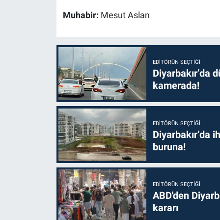
Muhabir:
Mesut Aslan
EDITÖRÜN SEÇTIĞI
Diyarbakır’da dü
kamerada!
EDITÖRÜN SEÇTIĞI
Diyarbakır’da i
buruna!
EDITÖRÜN SEÇTIĞI
ABD'den Diyarba
kararı