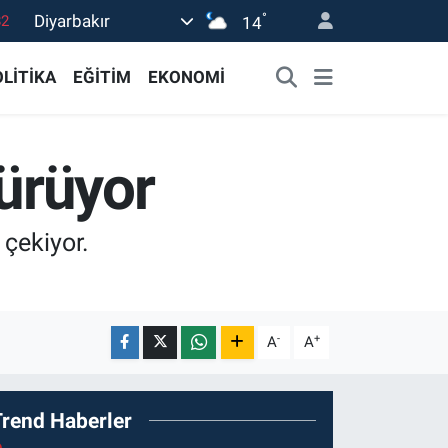
°
Diyarbakır
14
02
19
LİTİKA
EĞİTİM
EKONOMİ
18
19
sürüyor
0
 çekiyor.
-
+
A
A
Trend Haberler