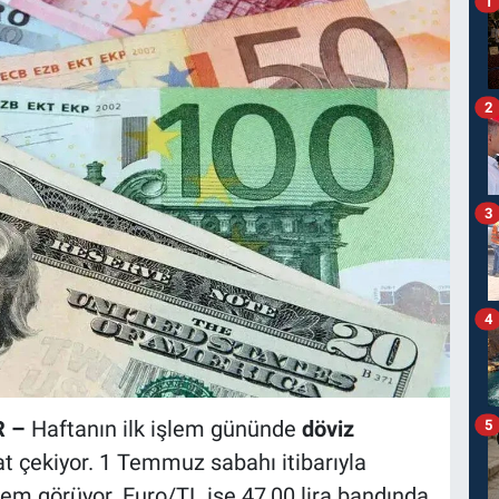
1
2
3
4
R –
Haftanın ilk işlem gününde
döviz
5
at çekiyor. 1 Temmuz sabahı itibarıyla
lem görüyor. Euro/TL ise 47,00 lira bandında