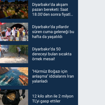
Diyarbakır'da akşam
pazarı bereketi: Saat
18.00'den sonra fiyatlar
yarıya düştü
Diyarbakır’da yıllardır
süren cuma geleneği bu
hafta da yaşatıldı
Diyarbakır’da 50
dereceyi bulan sıcakta
örnek mesai!
"Hürmüz Boğazı için
anlaşma" iddialarını İran
yalanladı
12 kilo altın ile 2 milyon
TL’yi gasp ettiler