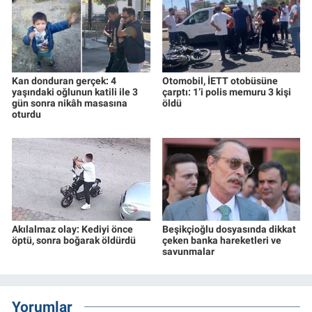
Kan donduran gerçek: 4
Otomobil, İETT otobüsüne
yaşındaki oğlunun katili ile 3
çarptı: 1’i polis memuru 3 kişi
gün sonra nikâh masasına
öldü
oturdu
Akılalmaz olay: Kediyi önce
Beşikçioğlu dosyasında dikkat
öptü, sonra boğarak öldürdü
çeken banka hareketleri ve
savunmalar
Yorumlar