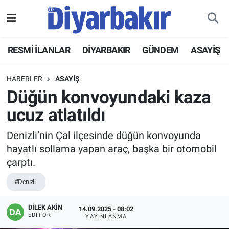
RESMİ İLANLAR
Nöbetçi Eczaneler
RESMİ İLANLAR
DİYARBAKIR
GÜNDEM
ASAYİŞ
ASAYİŞ
Hava Durumu
HABERLER
ASAYİŞ
DİYARBAKIR
Namaz Vakitleri
Düğün konvoyundaki kaza
ucuz atlatıldı
EKONOMİ
Trafik Durumu
Denizli’nin Çal ilçesinde düğün konvoyunda
GÜNDEM
Süper Lig Puan Durumu ve Fikstür
hayatlı sollama yapan araç, başka bir otomobil
çarptı.
BÖLGE
Tüm Manşetler
#Denizli
DÜNYA
Son Dakika Haberleri
DİLEK AKİN
14.09.2025 - 08:02
EDITÖR
YAYINLANMA
KÜLTÜR SANAT
Haber Arşivi