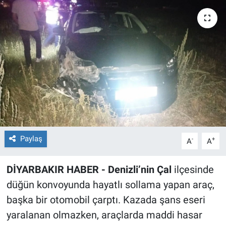
EĞİTİM
ÖZEL HABER
POLİTİKA
SAĞLIK
SPOR
Paylaş
-
+
A
A
TEKNOLOJİ
DİYARBAKIR HABER - Denizli’nin Çal
ilçesinde
düğün konvoyunda hayatlı sollama yapan araç,
başka bir otomobil çarptı. Kazada şans eseri
yaralanan olmazken, araçlarda maddi hasar