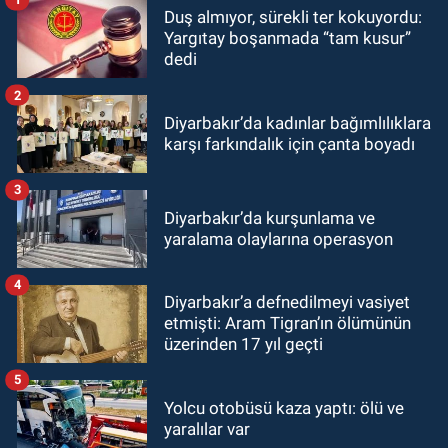
Duş almıyor, sürekli ter kokuyordu:
Yargıtay boşanmada “tam kusur”
dedi
2
Diyarbakır’da kadınlar bağımlılıklara
karşı farkındalık için çanta boyadı
3
Diyarbakır’da kurşunlama ve
yaralama olaylarına operasyon
4
Diyarbakır’a defnedilmeyi vasiyet
etmişti: Aram Tigran’ın ölümünün
üzerinden 17 yıl geçti
5
Yolcu otobüsü kaza yaptı: ölü ve
yaralılar var