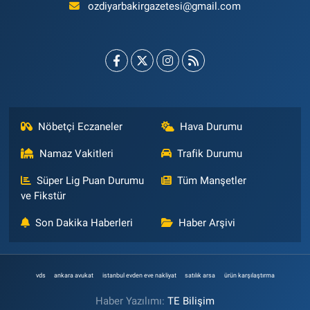
ozdiyarbakirgazetesi@gmail.com
Nöbetçi Eczaneler
Hava Durumu
Namaz Vakitleri
Trafik Durumu
Süper Lig Puan Durumu
Tüm Manşetler
ve Fikstür
Son Dakika Haberleri
Haber Arşivi
vds
ankara avukat
istanbul evden eve nakliyat
satılık arsa
ürün karşılaştırma
Haber Yazılımı:
TE Bilişim