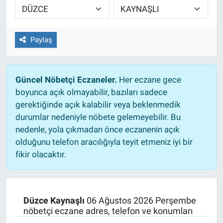
EĞİTİM
Paylaş
ÖZEL HABER
POLİTİKA
Güncel Nöbetçi Eczaneler.
Her eczane gece
boyunca açık olmayabilir, bazıları sadece
SAĞLIK
gerektiğinde açık kalabilir veya beklenmedik
durumlar nedeniyle nöbete gelemeyebilir. Bu
SPOR
nedenle, yola çıkmadan önce eczanenin açık
olduğunu telefon aracılığıyla teyit etmeniz iyi bir
TEKNOLOJİ
fikir olacaktır.
Düzce Kaynaşlı
06 Ağustos 2026 Perşembe
nöbetçi eczane adres, telefon ve konumları