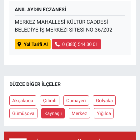
ANIL AYDIN ECZANESİ
MERKEZ MAHALLESİ KÜLTÜR CADDESİ
BELEDİYE İŞ MERKEZİ SİTESİ NO:36/Z02
Yol Tarifi Al
0 (380) 544 30 01
DÜZCE DIĞER İLÇELER
Akçakoca
Çilimli
Cumayeri
Gölyaka
Gümüşova
Kaynaşlı
Merkez
Yığılca