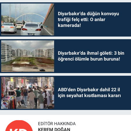
Diyarbakır’da düğün konvoyu
trafiği felç etti: O anlar
kamerada!
Diyarbakır’da ihmal göleti: 3 bin
öğrenci ölümle burun buruna!
ABD'den Diyarbakır dahil 22 il
için seyahat kısıtlaması kararı
EDITÖR HAKKINDA
KEREM DOĞAN