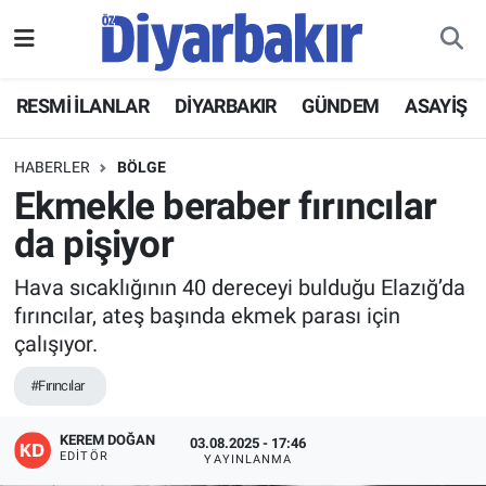
RESMİ İLANLAR
Nöbetçi Eczaneler
RESMİ İLANLAR
DİYARBAKIR
GÜNDEM
ASAYİŞ
ASAYİŞ
Hava Durumu
HABERLER
BÖLGE
DİYARBAKIR
Namaz Vakitleri
Ekmekle beraber fırıncılar
da pişiyor
EKONOMİ
Trafik Durumu
Hava sıcaklığının 40 dereceyi bulduğu Elazığ’da
GÜNDEM
Süper Lig Puan Durumu ve Fikstür
fırıncılar, ateş başında ekmek parası için
çalışıyor.
BÖLGE
Tüm Manşetler
#Fırıncılar
DÜNYA
Son Dakika Haberleri
KEREM DOĞAN
03.08.2025 - 17:46
EDITÖR
YAYINLANMA
KÜLTÜR SANAT
Haber Arşivi