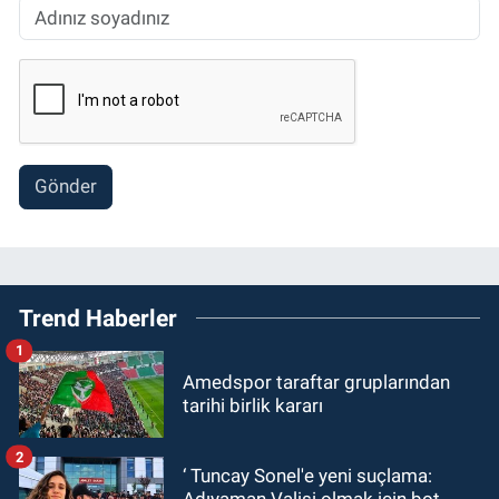
Gönder
Trend Haberler
1
Amedspor taraftar gruplarından
tarihi birlik kararı
2
‘ Tuncay Sonel'e yeni suçlama: