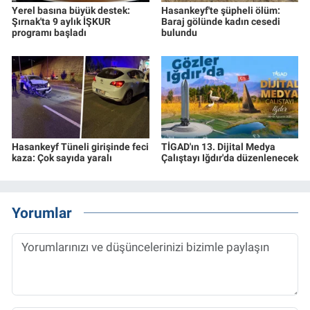
Yerel basına büyük destek:
Hasankeyf'te şüpheli ölüm:
Şırnak'ta 9 aylık İŞKUR
Baraj gölünde kadın cesedi
programı başladı
bulundu
Hasankeyf Tüneli girişinde feci
TİGAD'ın 13. Dijital Medya
kaza: Çok sayıda yaralı
Çalıştayı Iğdır'da düzenlenecek
Yorumlar