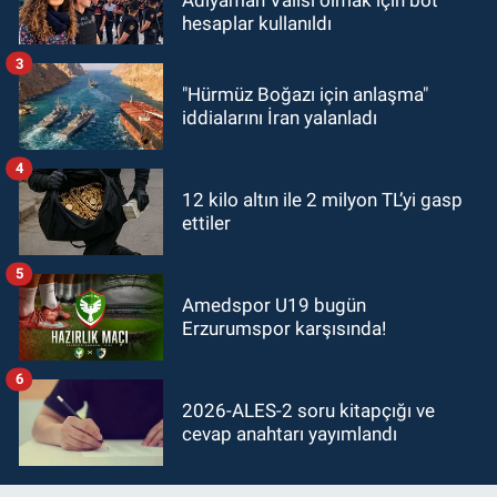
Adıyaman Valisi olmak için bot
hesaplar kullanıldı
3
"Hürmüz Boğazı için anlaşma"
iddialarını İran yalanladı
4
12 kilo altın ile 2 milyon TL’yi gasp
ettiler
5
Amedspor U19 bugün
Erzurumspor karşısında!
6
2026-ALES-2 soru kitapçığı ve
cevap anahtarı yayımlandı