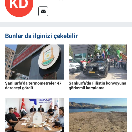
Bunlar da ilginizi çekebilir
Şanlıurfa'da termometreler 47
Şanlıurfa’da Filistin konvoyuna
dereceyi gördü
görkemli karşılama