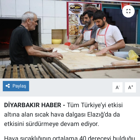
EĞİTİM
ÖZEL HABER
POLİTİKA
SAĞLIK
SPOR
Paylaş
-
+
A
A
TEKNOLOJİ
DİYARBAKIR HABER -
Tüm Türkiye’yi etkisi
altına alan sıcak hava dalgası Elazığ’da da
etkisini sürdürmeye devam ediyor.
Hava sıcaklığının ortalama 40 dereceyi bulduğu