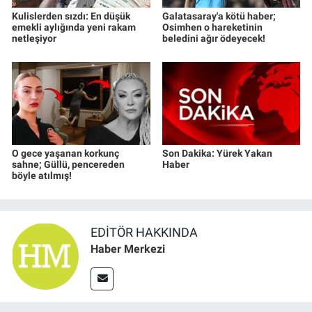
Kulislerden sızdı: En düşük
Galatasaray'a kötü haber;
emekli aylığında yeni rakam
Osimhen o hareketinin
netleşiyor
beledini ağır ödeyecek!
O gece yaşanan korkunç
Son Dakika: Yürek Yakan
sahne; Güllü, pencereden
Haber
böyle atılmış!
EDITÖR HAKKINDA
Haber Merkezi