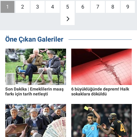
1
2
3
4
5
6
7
8
9
Öne Çıkan Galeriler
Son Dakika | Emeklilerin maaş
6 büyüklüğünde deprem! Halk
farkı için tarih netleşti
sokaklara döküldü