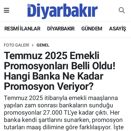
RESMİ İLANLAR
Nöbetçi Eczaneler
RESMİ İLANLAR
DİYARBAKIR
GÜNDEM
ASAYİŞ
ASAYİŞ
Hava Durumu
FOTO GALERI
GENEL
DİYARBAKIR
Namaz Vakitleri
Temmuz 2025 Emekli
Promosyonları Belli Oldu!
EKONOMİ
Trafik Durumu
Hangi Banka Ne Kadar
GÜNDEM
Süper Lig Puan Durumu ve Fikstür
Promosyon Veriyor?
BÖLGE
Tüm Manşetler
Temmuz 2025 itibarıyla emekli maaşlarına
yapılan zam sonrası bankaların sunduğu
promosyonlar 27.000 TL’ye kadar çıktı. Her
DÜNYA
Son Dakika Haberleri
banka kendi şartlarını sunarken, promosyon
tutarları maaş dilimine göre farklılaşıyor. İşte
KÜLTÜR SANAT
Haber Arşivi