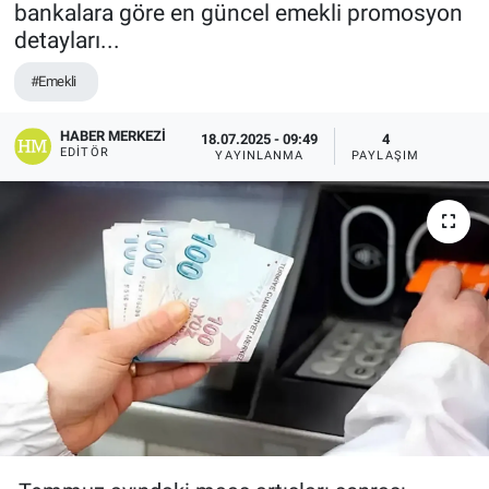
bankalara göre en güncel emekli promosyon
detayları...
EĞİTİM
#Emekli
ÖZEL HABER
HABER MERKEZI
18.07.2025 - 09:49
4
POLİTİKA
EDITÖR
YAYINLANMA
PAYLAŞIM
SAĞLIK
SPOR
TEKNOLOJİ