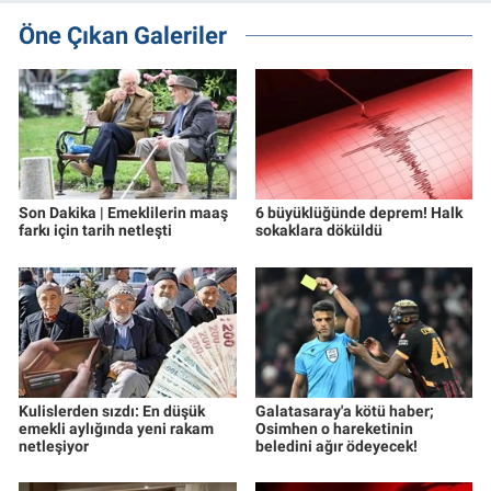
Öne Çıkan Galeriler
Son Dakika | Emeklilerin maaş
6 büyüklüğünde deprem! Halk
farkı için tarih netleşti
sokaklara döküldü
Kulislerden sızdı: En düşük
Galatasaray'a kötü haber;
emekli aylığında yeni rakam
Osimhen o hareketinin
netleşiyor
beledini ağır ödeyecek!