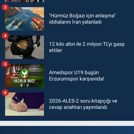
3
"Hürmüz Boğazı için anlaşma"
iddialarını İran yalanladı
4
12 kilo altın ile 2 milyon TL’yi gasp
ettiler
5
Amedspor U19 bugün
Erzurumspor karşısında!
6
2026-ALES-2 soru kitapçığı ve
cevap anahtarı yayımlandı