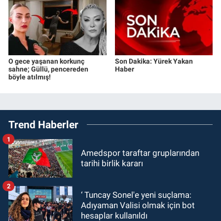
O gece yaşanan korkunç
Son Dakika: Yürek Yakan
sahne; Güllü, pencereden
Haber
böyle atılmış!
Trend Haberler
1
Amedspor taraftar gruplarından
tarihi birlik kararı
2
‘ Tuncay Sonel'e yeni suçlama:
Adıyaman Valisi olmak için bot
hesaplar kullanıldı