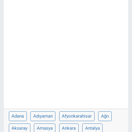
EĞİTİM
ÖZEL HABER
POLİTİKA
SAĞLIK
SPOR
TEKNOLOJİ
Adana
Adıyaman
Afyonkarahisar
Ağrı
Aksaray
Amasya
Ankara
Antalya