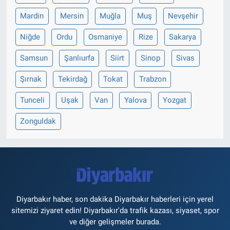
Mardin
Mersin
Muğla
Muş
Nevşehir
Niğde
Ordu
Osmaniye
Rize
Sakarya
Samsun
Şanlıurfa
Siirt
Sinop
Sivas
Şırnak
Tekirdağ
Tokat
Trabzon
Tunceli
Uşak
Van
Yalova
Yozgat
Zonguldak
Diyarbakır haber, son dakika Diyarbakır haberleri için yerel
sitemizi ziyaret edin! Diyarbakır'da trafik kazası, siyaset, spor
ve diğer gelişmeler burada.