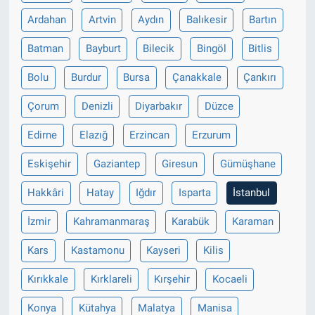
Ardahan
Artvin
Aydın
Balıkesir
Bartın
Batman
Bayburt
Bilecik
Bingöl
Bitlis
Bolu
Burdur
Bursa
Çanakkale
Çankırı
Çorum
Denizli
Diyarbakır
Düzce
Edirne
Elazığ
Erzincan
Erzurum
Eskişehir
Gaziantep
Giresun
Gümüşhane
Hakkâri
Hatay
Iğdır
Isparta
İstanbul
İzmir
Kahramanmaraş
Karabük
Karaman
Kars
Kastamonu
Kayseri
Kilis
Kırıkkale
Kırklareli
Kırşehir
Kocaeli
Konya
Kütahya
Malatya
Manisa