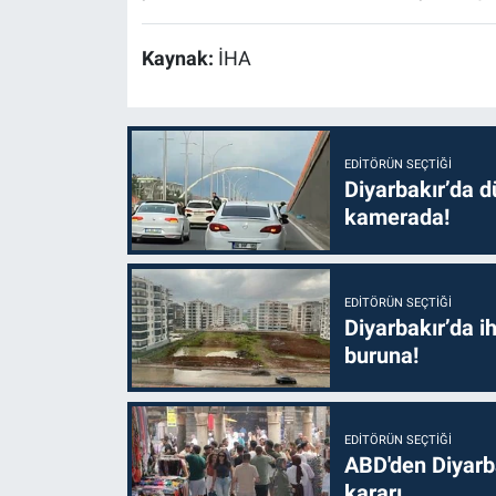
Kaynak:
İHA
EDITÖRÜN SEÇTIĞI
Diyarbakır’da dü
kamerada!
EDITÖRÜN SEÇTIĞI
Diyarbakır’da i
buruna!
EDITÖRÜN SEÇTIĞI
ABD'den Diyarba
kararı