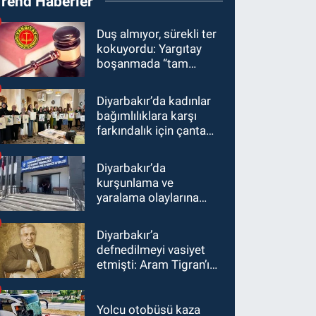
Trend Haberler
Duş almıyor, sürekli ter
kokuyordu: Yargıtay
boşanmada “tam
kusur” dedi
Diyarbakır’da kadınlar
bağımlılıklara karşı
farkındalık için çanta
boyadı
Diyarbakır’da
kurşunlama ve
yaralama olaylarına
operasyon
Diyarbakır’a
defnedilmeyi vasiyet
etmişti: Aram Tigran’ın
ölümünün üzerinden 17
yıl geçti
Yolcu otobüsü kaza