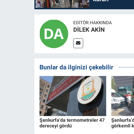
EDITÖR HAKKINDA
DİLEK AKİN
Bunlar da ilginizi çekebilir
Şanlıurfa'da termometreler 47
Şanlıurfa’
dereceyi gördü
görkemli 