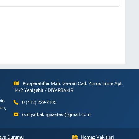
Kooperatifler Mah. Gevran Cad. Yunus Emre Apt.
14/2 Yenişehir / DİYARBAKIR
çin
0 (412) 229-2105
ası,
ozdiyarbakirgazetesi@gmail.com
ava Durumu
Namaz Vakitleri