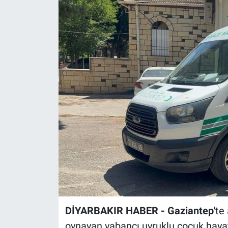
EĞİTİM
ÖZEL HABER
POLİTİKA
SAĞLIK
SPOR
TEKNOLOJİ
DİYARBAKIR HABER - Gaziantep'
te
oynayan yabancı uyruklu çocuk hayat