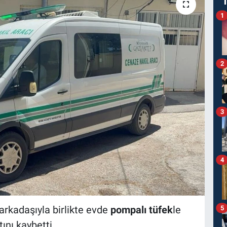
1
2
3
4
 arkadaşıyla birlikte evde
pompalı tüfek
le
5
ını kaybetti.