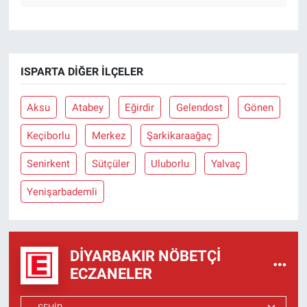
ISPARTA DIĞER İLÇELER
Aksu
Atabey
Eğirdir
Gelendost
Gönen
Keçiborlu
Merkez
Şarkikaraağaç
Senirkent
Sütçüler
Uluborlu
Yalvaç
Yenişarbademli
DIYARBAKIR NÖBETÇI
ECZANELER