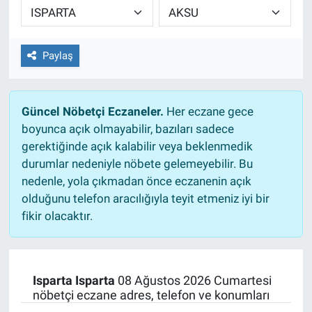
EĞİTİM
Paylaş
ÖZEL HABER
POLİTİKA
Güncel Nöbetçi Eczaneler.
Her eczane gece
boyunca açık olmayabilir, bazıları sadece
SAĞLIK
gerektiğinde açık kalabilir veya beklenmedik
durumlar nedeniyle nöbete gelemeyebilir. Bu
SPOR
nedenle, yola çıkmadan önce eczanenin açık
olduğunu telefon aracılığıyla teyit etmeniz iyi bir
TEKNOLOJİ
fikir olacaktır.
Isparta Isparta
08 Ağustos 2026 Cumartesi
nöbetçi eczane adres, telefon ve konumları