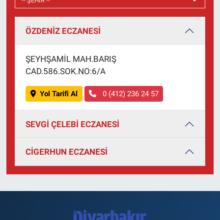
ÖZDENİZ ECZANESİ
ŞEYHŞAMİL MAH.BARIŞ
CAD.586.SOK.NO:6/A
Yol Tarifi Al
0 (412) 236 24 57
SEVGİ ÇELEBİ ECZANESİ
CİGERHUN ECZANESİ