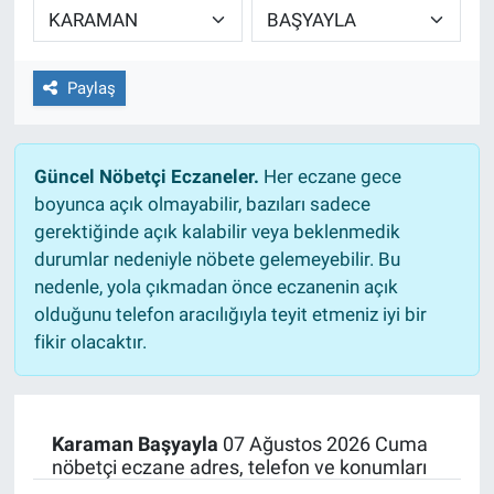
EĞİTİM
Paylaş
ÖZEL HABER
POLİTİKA
Güncel Nöbetçi Eczaneler.
Her eczane gece
boyunca açık olmayabilir, bazıları sadece
SAĞLIK
gerektiğinde açık kalabilir veya beklenmedik
durumlar nedeniyle nöbete gelemeyebilir. Bu
SPOR
nedenle, yola çıkmadan önce eczanenin açık
olduğunu telefon aracılığıyla teyit etmeniz iyi bir
TEKNOLOJİ
fikir olacaktır.
Karaman Başyayla
07 Ağustos 2026 Cuma
nöbetçi eczane adres, telefon ve konumları