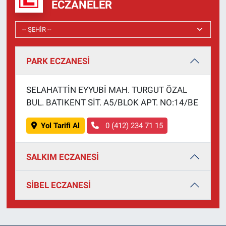
ECZANELER
PARK ECZANESİ
SELAHATTİN EYYUBİ MAH. TURGUT ÖZAL
BUL. BATIKENT SİT. A5/BLOK APT. NO:14/BE
Yol Tarifi Al
0 (412) 234 71 15
SALKIM ECZANESİ
SİBEL ECZANESİ