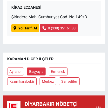
KİRAZ ECZANESİ
Şirindere Mah. Cumhuriyet Cad. No:149/B
Yol Tarifi Al
0 (338) 351 61 80
KARAMAN DIĞER İLÇELER
Ayrancı
Başyayla
Ermenek
Kazımkarabekir
Merkez
Sarıveliler
DIYARBAKIR NÖBETÇI