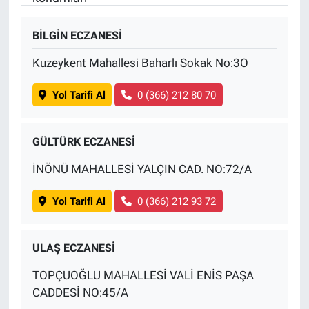
BİLGİN ECZANESİ
Kuzeykent Mahallesi Baharlı Sokak No:3O
Yol Tarifi Al
0 (366) 212 80 70
GÜLTÜRK ECZANESİ
İNÖNÜ MAHALLESİ YALÇIN CAD. NO:72/A
Yol Tarifi Al
0 (366) 212 93 72
ULAŞ ECZANESİ
TOPÇUOĞLU MAHALLESİ VALİ ENİS PAŞA
CADDESİ NO:45/A