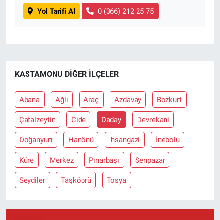
Yol Tarifi Al
0 (366) 212 25 75
KASTAMONU DIĞER İLÇELER
Abana
Ağlı
Araç
Azdavay
Bozkurt
Çatalzeytin
Cide
Daday
Devrekani
Doğanyurt
Hanönü
İhsangazi
İnebolu
Küre
Merkez
Pınarbaşı
Şenpazar
Seydiler
Taşköprü
Tosya