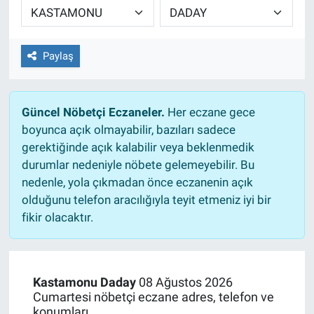
EĞİTİM
Paylaş
ÖZEL HABER
POLİTİKA
Güncel Nöbetçi Eczaneler.
Her eczane gece
boyunca açık olmayabilir, bazıları sadece
SAĞLIK
gerektiğinde açık kalabilir veya beklenmedik
durumlar nedeniyle nöbete gelemeyebilir. Bu
SPOR
nedenle, yola çıkmadan önce eczanenin açık
olduğunu telefon aracılığıyla teyit etmeniz iyi bir
TEKNOLOJİ
fikir olacaktır.
Kastamonu Daday
08 Ağustos 2026
Cumartesi nöbetçi eczane adres, telefon ve
konumları