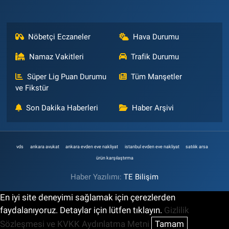
Nöbetçi Eczaneler
Hava Durumu
Namaz Vakitleri
Trafik Durumu
Süper Lig Puan Durumu
Tüm Manşetler
ve Fikstür
Son Dakika Haberleri
Haber Arşivi
vds
ankara avukat
ankara evden eve nakliyat
istanbul evden eve nakliyat
satılık arsa
ürün karşılaştırma
Haber Yazılımı:
TE Bilişim
En iyi site deneyimi sağlamak için çerezlerden
faydalanıyoruz. Detaylar için lütfen tıklayın.
Gizlilik
Sözleşmesi ve KVKK Aydınlatma Metni
Tamam