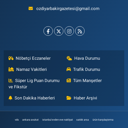
ozdiyarbakirgazetesi@gmail.com
Nöbetçi Eczaneler
Hava Durumu
Namaz Vakitleri
Trafik Durumu
Süper Lig Puan Durumu
Tüm Manşetler
ve Fikstür
Son Dakika Haberleri
Haber Arşivi
vds
ankara avukat
istanbul evden eve nakliyat
satılık arsa
ürün karşılaştırma