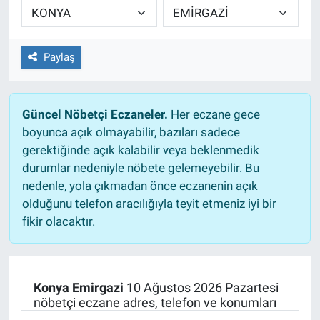
EĞİTİM
Paylaş
ÖZEL HABER
POLİTİKA
Güncel Nöbetçi Eczaneler.
Her eczane gece
boyunca açık olmayabilir, bazıları sadece
SAĞLIK
gerektiğinde açık kalabilir veya beklenmedik
durumlar nedeniyle nöbete gelemeyebilir. Bu
SPOR
nedenle, yola çıkmadan önce eczanenin açık
olduğunu telefon aracılığıyla teyit etmeniz iyi bir
TEKNOLOJİ
fikir olacaktır.
Konya Emirgazi
10 Ağustos 2026 Pazartesi
nöbetçi eczane adres, telefon ve konumları