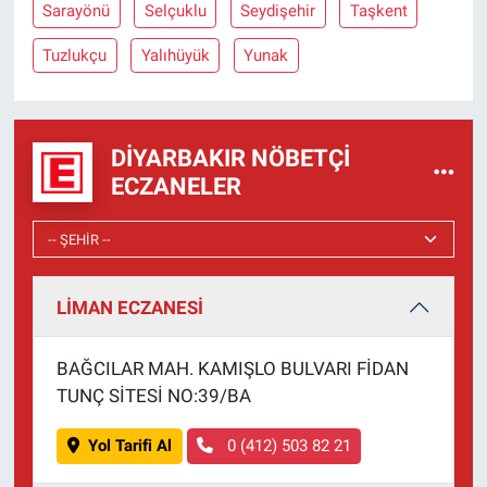
Sarayönü
Selçuklu
Seydişehir
Taşkent
Tuzlukçu
Yalıhüyük
Yunak
DIYARBAKIR NÖBETÇI
ECZANELER
LİMAN ECZANESİ
BAĞCILAR MAH. KAMIŞLO BULVARI FİDAN
TUNÇ SİTESİ NO:39/BA
Yol Tarifi Al
0 (412) 503 82 21