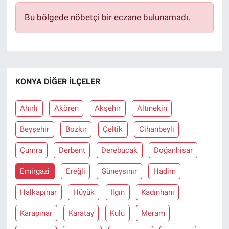
Bu bölgede nöbetçi bir eczane bulunamadı.
KONYA DIĞER İLÇELER
Ahırlı
Akören
Akşehir
Altınekin
Beyşehir
Bozkır
Çeltik
Cihanbeyli
Çumra
Derbent
Derebucak
Doğanhisar
Emirgazi
Ereğli
Güneysınır
Hadim
Halkapınar
Hüyük
Ilgın
Kadınhanı
Karapınar
Karatay
Kulu
Meram