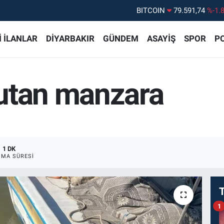
DOLAR
45,43620
%0.
EURO
53,38690
%0.
 İLANLAR
DİYARBAKIR
GÜNDEM
ASAYİŞ
SPOR
PO
STERLİN
61,60380
%0.
G.ALTIN
6862,09000
%0.
utan manzara
BİST100
14.598,00
%
1 DK
MA SÜRESI
1