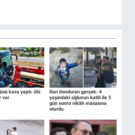
üsü kaza yaptı: ölü
Kan donduran gerçek: 4
r var
yaşındaki oğlunun katili ile 3
gün sonra nikâh masasına
oturdu