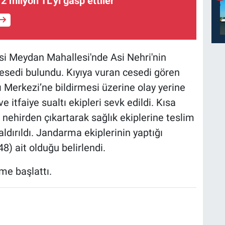
e 2 milyon TL’yi gasp ettiler
esi Meydan Mahallesi'nde Asi Nehri'nin
esedi bulundu. Kıyıya vuran cesedi gören
 Merkezi’ne bildirmesi üzerine olay yerine
 itfaiye sualtı ekipleri sevk edildi. Kısa
 nehirden çıkartarak sağlık ekiplerine teslim
ldırıldı. Jandarma ekiplerinin yaptığı
) ait olduğu belirlendi.
eme başlattı.