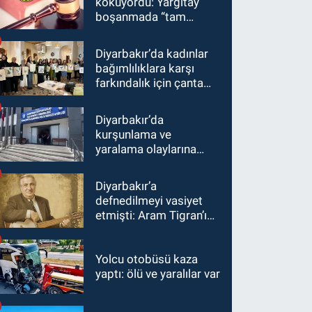
kokuyordu: Yargıtay
boşanmada “tam
kusur” dedi
Diyarbakır’da kadınlar
bağımlılıklara karşı
farkındalık için çanta
boyadı
Diyarbakır’da
kurşunlama ve
yaralama olaylarına
operasyon
Diyarbakır’a
defnedilmeyi vasiyet
etmişti: Aram Tigran’ın
ölümünün üzerinden 17
yıl geçti
Yolcu otobüsü kaza
yaptı: ölü ve yaralılar var