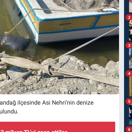
2
3
4
ndağ ilçesinde Asi Nehri'nin denize
5
ulundu.
6