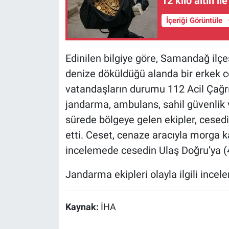
12 kilo altın il
İçeriği Görüntüle
Edinilen bilgiye göre, Samandağ ilç
denize döküldüğü alanda bir erkek c
vatandaşların durumu 112 Acil Çağrı
jandarma, ambulans, sahil güvenlik ve
sürede bölgeye gelen ekipler, cesedi
etti. Ceset, cenaze aracıyla morga ka
incelemede cesedin Ulaş Doğru’ya (48
Jandarma ekipleri olayla ilgili incel
Kaynak:
İHA