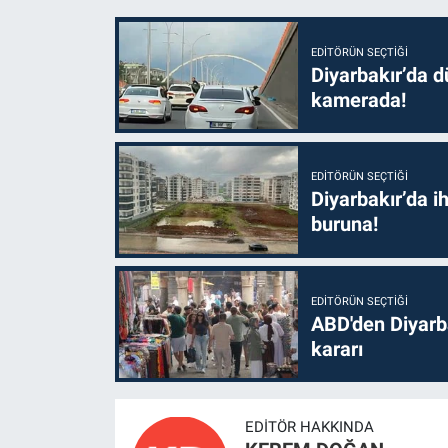
EDITÖRÜN SEÇTIĞI
Diyarbakır’da dü
kamerada!
EDITÖRÜN SEÇTIĞI
Diyarbakır’da i
buruna!
EDITÖRÜN SEÇTIĞI
ABD'den Diyarba
kararı
EDITÖR HAKKINDA