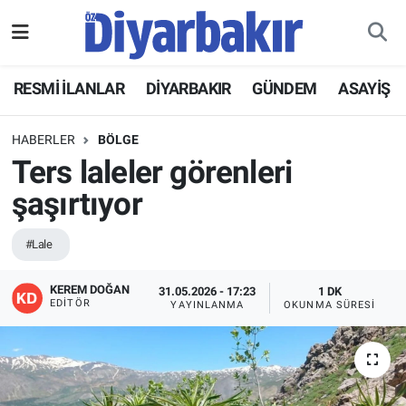
RESMİ İLANLAR
Nöbetçi Eczaneler
RESMİ İLANLAR
DİYARBAKIR
GÜNDEM
ASAYİŞ
ASAYİŞ
Hava Durumu
HABERLER
BÖLGE
DİYARBAKIR
Namaz Vakitleri
Ters laleler görenleri
şaşırtıyor
EKONOMİ
Trafik Durumu
#Lale
GÜNDEM
Süper Lig Puan Durumu ve Fikstür
KEREM DOĞAN
31.05.2026 - 17:23
1 DK
BÖLGE
Tüm Manşetler
EDITÖR
YAYINLANMA
OKUNMA SÜRESI
DÜNYA
Son Dakika Haberleri
KÜLTÜR SANAT
Haber Arşivi