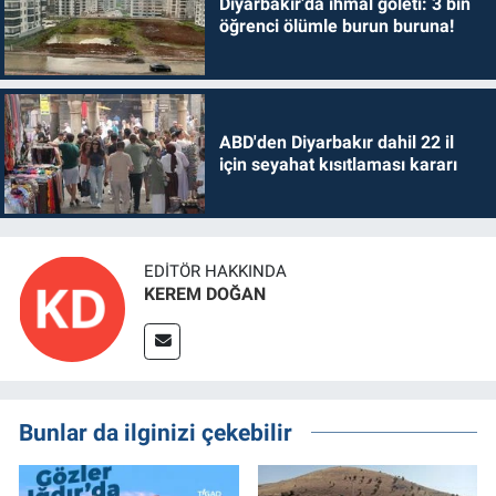
Diyarbakır’da ihmal göleti: 3 bin
öğrenci ölümle burun buruna!
ABD'den Diyarbakır dahil 22 il
için seyahat kısıtlaması kararı
EDITÖR HAKKINDA
KEREM DOĞAN
Bunlar da ilginizi çekebilir