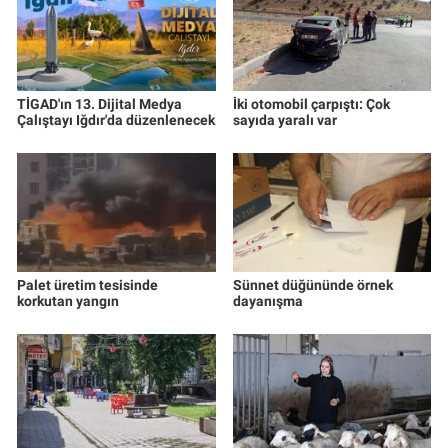
TİGAD'ın 13. Dijital Medya
İki otomobil çarpıştı: Çok
Çalıştayı Iğdır'da düzenlenecek
sayıda yaralı var
Palet üretim tesisinde
Sünnet düğününde örnek
korkutan yangın
dayanışma