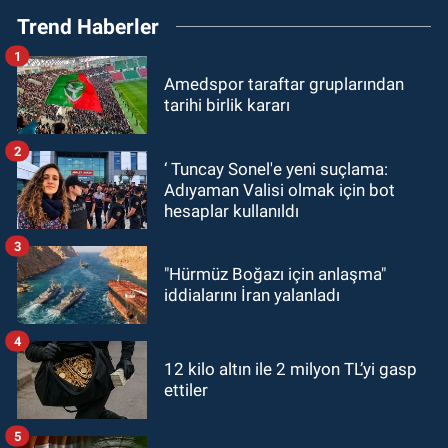
Trend Haberler
1
Amedspor taraftar gruplarından
tarihi birlik kararı
2
‘ Tuncay Sonel'e yeni suçlama:
Adıyaman Valisi olmak için bot
hesaplar kullanıldı
3
"Hürmüz Boğazı için anlaşma"
iddialarını İran yalanladı
4
12 kilo altın ile 2 milyon TL’yi gasp
ettiler
5