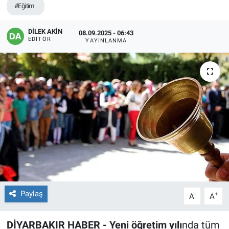
#Eğitim
EĞİTİM
DİLEK AKİN
08.09.2025 - 06:43
EDITÖR
YAYINLANMA
ÖZEL HABER
POLİTİKA
SAĞLIK
SPOR
TEKNOLOJİ
Paylaş
-
+
A
A
DİYARBAKIR HABER - Yeni öğretim yılı
nda tüm