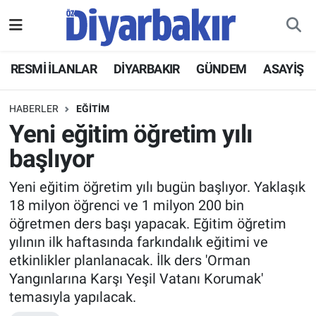
RESMİ İLANLAR
Nöbetçi Eczaneler
RESMİ İLANLAR
DİYARBAKIR
GÜNDEM
ASAYİŞ
ASAYİŞ
Hava Durumu
HABERLER
EĞİTİM
DİYARBAKIR
Namaz Vakitleri
Yeni eğitim öğretim yılı
başlıyor
EKONOMİ
Trafik Durumu
Yeni eğitim öğretim yılı bugün başlıyor. Yaklaşık
GÜNDEM
Süper Lig Puan Durumu ve Fikstür
18 milyon öğrenci ve 1 milyon 200 bin
öğretmen ders başı yapacak. Eğitim öğretim
BÖLGE
Tüm Manşetler
yılının ilk haftasında farkındalık eğitimi ve
etkinlikler planlanacak. İlk ders 'Orman
DÜNYA
Son Dakika Haberleri
Yangınlarına Karşı Yeşil Vatanı Korumak'
temasıyla yapılacak.
KÜLTÜR SANAT
Haber Arşivi