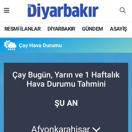
RESMİ İLANLAR
Nöbetçi Eczaneler
RESMİ İLANLAR
DİYARBAKIR
GÜNDEM
ASAYİŞ
ASAYİŞ
Hava Durumu
Çay Hava Durumu
DİYARBAKIR
Namaz Vakitleri
EKONOMİ
Trafik Durumu
Çay Bugün, Yarın ve 1 Haftalık
Hava Durumu Tahmini
GÜNDEM
Süper Lig Puan Durumu ve Fikstür
BÖLGE
Tüm Manşetler
ŞU AN
DÜNYA
Son Dakika Haberleri
Afyonkarahisar
KÜLTÜR SANAT
Haber Arşivi