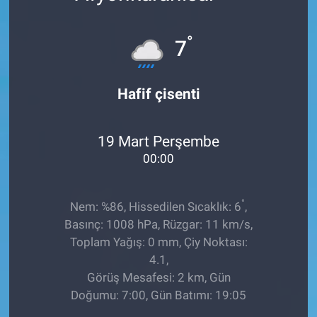
EĞİTİM
°
7
ÖZEL HABER
Hafif çisenti
POLİTİKA
SAĞLIK
19 Mart Perşembe
00:00
SPOR
°
TEKNOLOJİ
Nem: %86, Hissedilen Sıcaklık: 6
,
Basınç: 1008 hPa, Rüzgar: 11 km/s,
Toplam Yağış: 0 mm, Çiy Noktası:
4.1,
Görüş Mesafesi: 2 km, Gün
Doğumu: 7:00, Gün Batımı: 19:05