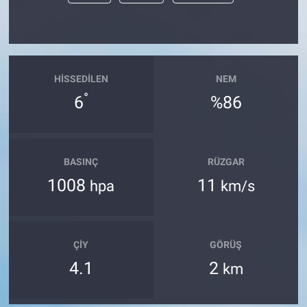
HISSEDILEN
NEM
°
6
%86
BASINÇ
RÜZGAR
1008
11
hpa
km/s
ÇIY
GÖRÜŞ
4.1
2
km