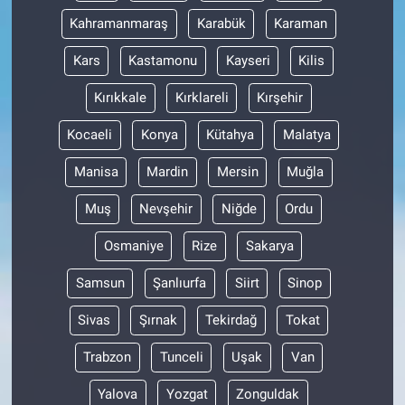
Kahramanmaraş
Karabük
Karaman
Kars
Kastamonu
Kayseri
Kilis
Kırıkkale
Kırklareli
Kırşehir
Kocaeli
Konya
Kütahya
Malatya
Manisa
Mardin
Mersin
Muğla
Muş
Nevşehir
Niğde
Ordu
Osmaniye
Rize
Sakarya
Samsun
Şanlıurfa
Siirt
Sinop
Sivas
Şırnak
Tekirdağ
Tokat
Trabzon
Tunceli
Uşak
Van
Yalova
Yozgat
Zonguldak