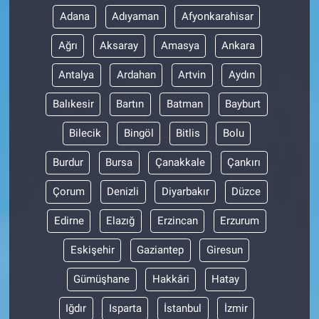
Adana
Adıyaman
Afyonkarahisar
Ağrı
Aksaray
Amasya
Ankara
Antalya
Ardahan
Artvin
Aydın
Balıkesir
Bartın
Batman
Bayburt
Bilecik
Bingöl
Bitlis
Bolu
Burdur
Bursa
Çanakkale
Çankırı
Çorum
Denizli
Diyarbakır
Düzce
Edirne
Elazığ
Erzincan
Erzurum
Eskişehir
Gaziantep
Giresun
Gümüşhane
Hakkâri
Hatay
Iğdır
Isparta
İstanbul
İzmir