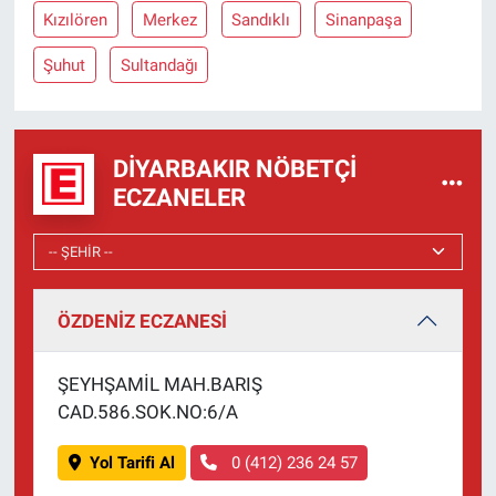
Kızılören
Merkez
Sandıklı
Sinanpaşa
Şuhut
Sultandağı
DIYARBAKIR NÖBETÇI
ECZANELER
ÖZDENİZ ECZANESİ
ŞEYHŞAMİL MAH.BARIŞ
CAD.586.SOK.NO:6/A
Yol Tarifi Al
0 (412) 236 24 57