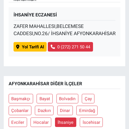
İHSANİYE ECZANESİ
ZAFER MAHALLESI,BELCEMESE
CADDESI,NO.26/ İHSANİYE AFYONKARAHİSAR
Yol Tarifi Al
0 (272) 271 50 44
AFYONKARAHISAR DIĞER İLÇELER
Başmakçı
Bayat
Bolvadin
Çay
Çobanlar
Dazkırı
Dinar
Emirdağ
Evciler
Hocalar
İhsaniye
İscehisar