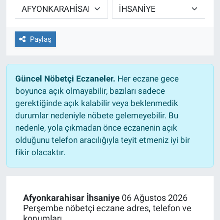
EĞİTİM
Paylaş
ÖZEL HABER
POLİTİKA
Güncel Nöbetçi Eczaneler.
Her eczane gece
boyunca açık olmayabilir, bazıları sadece
SAĞLIK
gerektiğinde açık kalabilir veya beklenmedik
durumlar nedeniyle nöbete gelemeyebilir. Bu
SPOR
nedenle, yola çıkmadan önce eczanenin açık
olduğunu telefon aracılığıyla teyit etmeniz iyi bir
TEKNOLOJİ
fikir olacaktır.
Afyonkarahisar İhsaniye
06 Ağustos 2026
Perşembe nöbetçi eczane adres, telefon ve
konumları