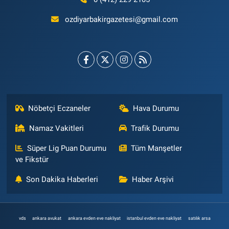
ozdiyarbakirgazetesi@gmail.com
Nöbetçi Eczaneler
Hava Durumu
Namaz Vakitleri
Trafik Durumu
Süper Lig Puan Durumu
Tüm Manşetler
ve Fikstür
Son Dakika Haberleri
Haber Arşivi
vds
ankara avukat
ankara evden eve nakliyat
istanbul evden eve nakliyat
satılık arsa