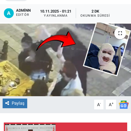
EĞİTİM
ADMİNN
10.11.2025 - 01:21
2 DK
EDITÖR
YAYINLANMA
OKUNMA SÜRESI
ÖZEL HABER
POLİTİKA
SAĞLIK
SPOR
TEKNOLOJİ
Paylaş
-
+
A
A