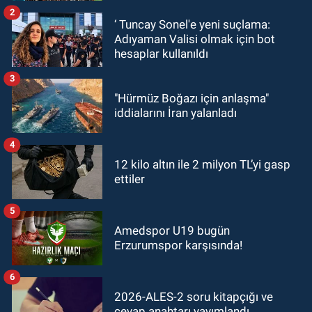
2
‘ Tuncay Sonel'e yeni suçlama:
Adıyaman Valisi olmak için bot
hesaplar kullanıldı
3
"Hürmüz Boğazı için anlaşma"
iddialarını İran yalanladı
4
12 kilo altın ile 2 milyon TL’yi gasp
ettiler
5
Amedspor U19 bugün
Erzurumspor karşısında!
6
2026-ALES-2 soru kitapçığı ve
cevap anahtarı yayımlandı