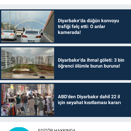
Diyarbakır’da düğün konvoyu
trafiği felç etti: O anlar
kamerada!
Diyarbakır’da ihmal göleti: 3 bin
öğrenci ölümle burun buruna!
ABD'den Diyarbakır dahil 22 il
için seyahat kısıtlaması kararı
EDITÖR HAKKINDA