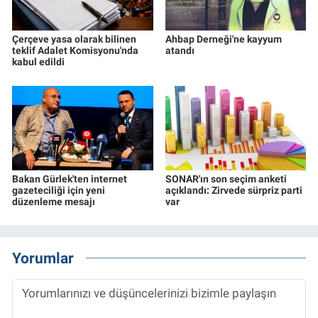
Çerçeve yasa olarak bilinen
Ahbap Derneği'ne kayyum
teklif Adalet Komisyonu'nda
atandı
kabul edildi
Bakan Gürlek'ten internet
SONAR'ın son seçim anketi
gazeteciliği için yeni
açıklandı: Zirvede sürpriz parti
düzenleme mesajı
var
Yorumlar