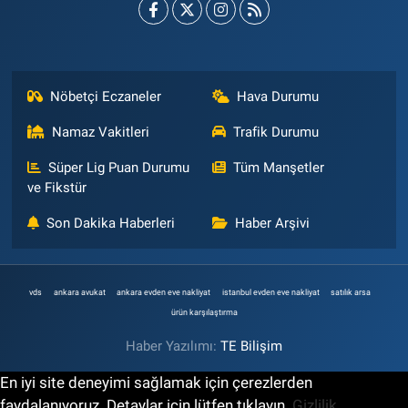
Nöbetçi Eczaneler
Hava Durumu
Namaz Vakitleri
Trafik Durumu
Süper Lig Puan Durumu
Tüm Manşetler
ve Fikstür
Son Dakika Haberleri
Haber Arşivi
vds
ankara avukat
ankara evden eve nakliyat
istanbul evden eve nakliyat
satılık arsa
ürün karşılaştırma
Haber Yazılımı:
TE Bilişim
En iyi site deneyimi sağlamak için çerezlerden
faydalanıyoruz. Detaylar için lütfen tıklayın.
Gizlilik