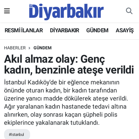
RESMİ İLANLAR
Nöbetçi Eczaneler
RESMİ İLANLAR
DİYARBAKIR
GÜNDEM
ASAYİŞ
ASAYİŞ
Hava Durumu
HABERLER
GÜNDEM
DİYARBAKIR
Namaz Vakitleri
Akıl almaz olay: Genç
kadın, benzinle ateşe verildi
EKONOMİ
Trafik Durumu
İstanbul Kadıköy’de bir eğlence mekanının
GÜNDEM
Süper Lig Puan Durumu ve Fikstür
önünde oturan kadın, bir kadın tarafından
üzerine yanıcı madde dökülerek ateşe verildi.
BÖLGE
Tüm Manşetler
Ağır yaralanan kadın hastanede tedavi altına
alınırken, olay sonrası kaçan şüpheli polis
DÜNYA
Son Dakika Haberleri
ekiplerince yakalanarak tutuklandı.
KÜLTÜR SANAT
Haber Arşivi
#Istanbul