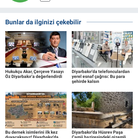
Bunlar da ilginizi çekebilir
Hukukçu Akar, Çerçeve Yasayı
Diyarbakır'da telefonculardan
Öz Diyarbakır’a değerlendirdi
yerel esnaf çağrısı: Bu para
şehirde kalsın
Bu dernek isimlerini ilk kez
Diyarbakır'da Hüsrev Paşa
duyacaksınız! Diyarbakır'da
Camii haziresindeki gizemli