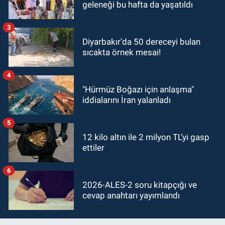
geleneği bu hafta da yaşatıldı
3
Diyarbakır’da 50 dereceyi bulan
sıcakta örnek mesai!
4
"Hürmüz Boğazı için anlaşma"
iddialarını İran yalanladı
5
12 kilo altın ile 2 milyon TL’yi gasp
ettiler
6
2026-ALES-2 soru kitapçığı ve
cevap anahtarı yayımlandı