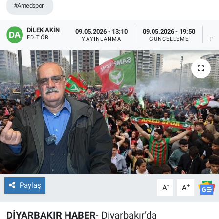
#Amedspor
EĞİTİM
DİLEK AKİN
09.05.2026 - 13:10
09.05.2026 - 19:50
EDITÖR
YAYINLANMA
GÜNCELLEME
PA
ÖZEL HABER
POLİTİKA
SAĞLIK
SPOR
TEKNOLOJİ
Paylaş
-
+
A
A
DİYARBAKIR HABER
- Diyarbakır’da