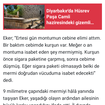
Diyarbakır'da Hüsrev
Paşa Camii
haziresindeki gizemli
mezar Kara Hoca'ya mı
ait?
Eker; “Ertesi gün montumun cebine elimi attım.
Bir baktım cebimde kurşun var. Meğer o an
montuma isabet eden şey mermiymiş. Kurşun
önce sigara paketine çarpmış, sonra cebime
düşmüş. Eğer sigara paketi olmasaydı belki de
mermi doğrudan vücuduma isabet edecekti”
dedi.
9 milimetre çapındaki mermiyi hâlâ yanında
taşıyan Eker, yaşadığı olayın ardından ailesinin