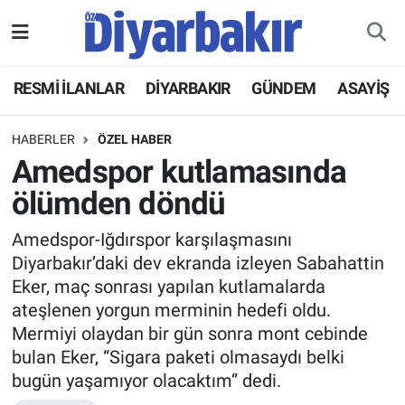
RESMİ İLANLAR
Nöbetçi Eczaneler
RESMİ İLANLAR
DİYARBAKIR
GÜNDEM
ASAYİŞ
ASAYİŞ
Hava Durumu
HABERLER
ÖZEL HABER
DİYARBAKIR
Namaz Vakitleri
Amedspor kutlamasında
ölümden döndü
EKONOMİ
Trafik Durumu
Amedspor-Iğdırspor karşılaşmasını
GÜNDEM
Süper Lig Puan Durumu ve Fikstür
Diyarbakır’daki dev ekranda izleyen Sabahattin
Eker, maç sonrası yapılan kutlamalarda
BÖLGE
Tüm Manşetler
ateşlenen yorgun merminin hedefi oldu.
Mermiyi olaydan bir gün sonra mont cebinde
DÜNYA
Son Dakika Haberleri
bulan Eker, “Sigara paketi olmasaydı belki
bugün yaşamıyor olacaktım” dedi.
KÜLTÜR SANAT
Haber Arşivi