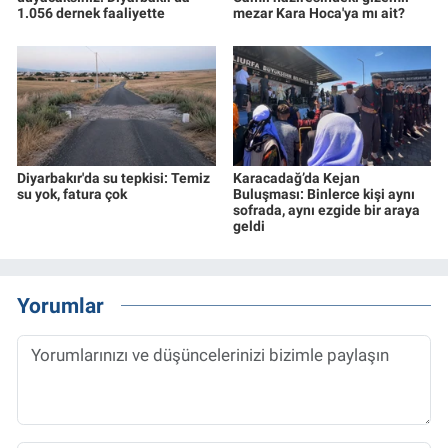
1.056 dernek faaliyette
mezar Kara Hoca'ya mı ait?
Diyarbakır'da su tepkisi: Temiz
Karacadağ’da Kejan
su yok, fatura çok
Buluşması: Binlerce kişi aynı
sofrada, aynı ezgide bir araya
geldi
Yorumlar