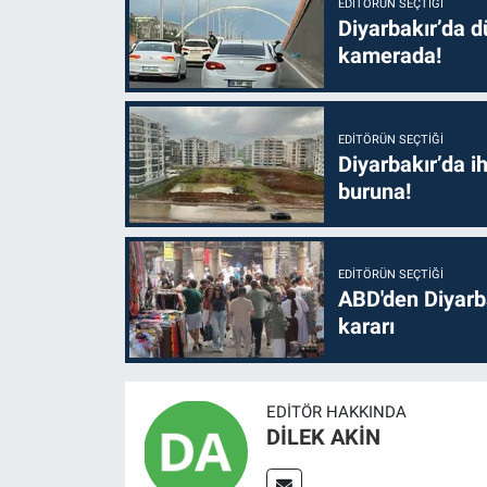
EDITÖRÜN SEÇTIĞI
Diyarbakır’da dü
kamerada!
EDITÖRÜN SEÇTIĞI
Diyarbakır’da i
buruna!
EDITÖRÜN SEÇTIĞI
ABD'den Diyarba
kararı
EDITÖR HAKKINDA
DİLEK AKİN