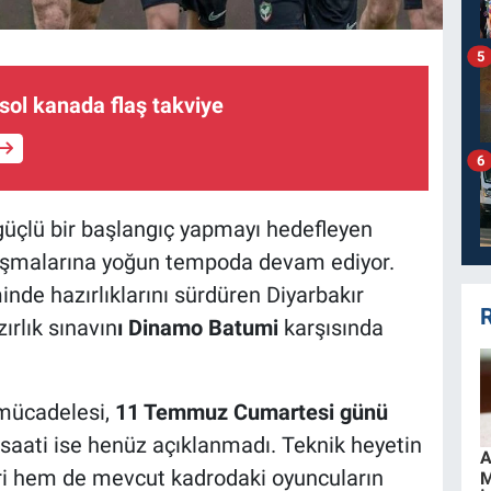
5
ol kanada flaş takviye
6
üçlü bir başlangıç yapmayı hedefleyen
ışmalarına yoğun tempoda devam ediyor.
nde hazırlıklarını sürdüren Diyarbakır
R
ırlık sınavın
ı Dinamo Batumi
karşısında
mücadelesi,
11 Temmuz Cumartesi günü
aati ise henüz açıklanmadı. Teknik heyetin
A
ri hem de mevcut kadrodaki oyuncuların