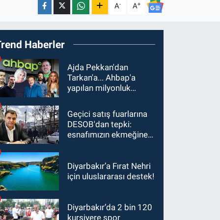
-
+
A
A
Trend Haberler
Ajda Pekkan'dan
Tarkan'a... Ahbap'a
yapılan milyonluk
bağışlar ortaya çıktı
Geçici satış fuarlarına
DESOB'dan tepki:
esnafımızın ekmeğine
ortak olmayın
Diyarbakır’a Fırat Nehri
için uluslararası destek!
Diyarbakır’da 2 bin 120
kursiyere spor