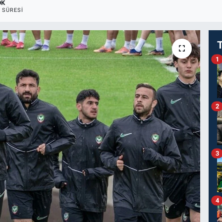
DK
 SÜRESI
1
2
3
4