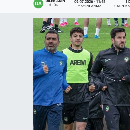
DİLEK AKİN
09.07.2026 - 11:45
1 
EDITÖR
YAYINLANMA
OKUNMA
EĞİTİM
ÖZEL HABER
POLİTİKA
SAĞLIK
SPOR
TEKNOLOJİ