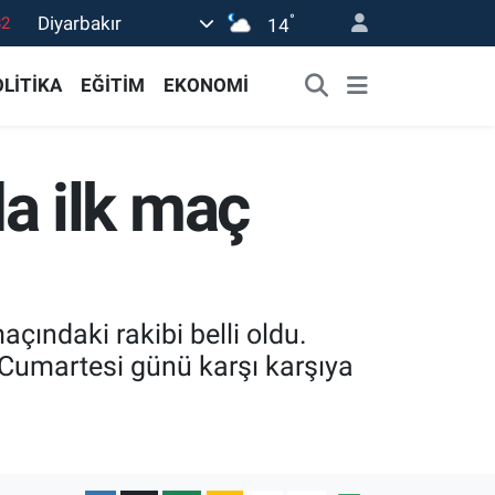
°
Diyarbakır
14
02
19
LİTİKA
EĞİTİM
EKONOMİ
18
19
a ilk maç
0
çındaki rakibi belli oldu.
 Cumartesi günü karşı karşıya