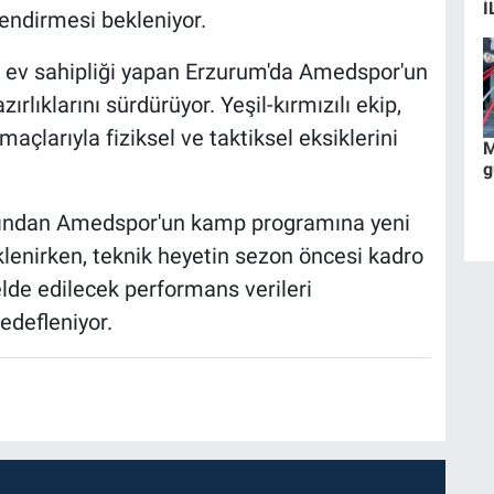
İ
endirmesi bekleniyor.
 ev sahipliği yapan Erzurum'da Amedspor'un
zırlıklarını sürdürüyor. Yeşil-kırmızılı ekip,
çlarıyla fiziksel ve taktiksel eksiklerini
M
g
dından Amedspor'un kamp programına yeni
klenirken, teknik heyetin sezon öncesi kadro
de edilecek performans verileri
edefleniyor.