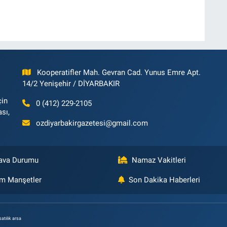
Kooperatifler Mah. Gevran Cad. Yunus Emre Apt.
14/2 Yenişehir / DİYARBAKIR
çin
0 (412) 229-2105
ası,
ozdiyarbakirgazetesi@gmail.com
ava Durumu
Namaz Vakitleri
m Manşetler
Son Dakika Haberleri
satılık arsa