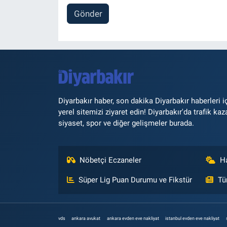
Gönder
Diyarbakır haber, son dakika Diyarbakır haberleri i
yerel sitemizi ziyaret edin! Diyarbakır'da trafik kaz
siyaset, spor ve diğer gelişmeler burada.
Nöbetçi Eczaneler
H
Süper Lig Puan Durumu ve Fikstür
Tü
vds
ankara avukat
ankara evden eve nakliyat
istanbul evden eve nakliyat