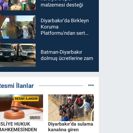
malzemesi desteği
Diyarbakır’da Birkleyn
Koruma
Platformu'ndan sert
tepki
Batman-Diyarbakır
dolmuş ücretlerine zam
esmi İlanlar
RESMİ İLANDIR
SLİYE HUKUK
Diyarbakır’da sulama
MAHKEMESİNDEN
kanalına giren