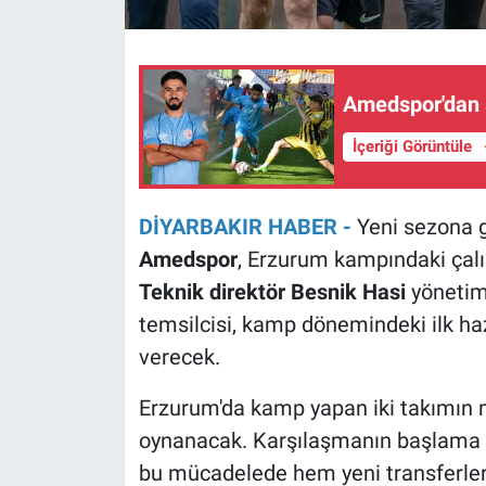
Amedspor'dan s
İçeriği Görüntüle
DİYARBAKIR HABER -
Yeni sezona g
Amedspor
, Erzurum kampındaki çal
Teknik direktör Besnik Hasi
yönetimi
temsilcisi, kamp dönemindeki ilk haz
verecek.
Erzurum'da kamp yapan iki takımın 
oynanacak. Karşılaşmanın başlama s
bu mücadelede hem yeni transferle