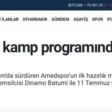
DOLAR
45,43620
%0.
EURO
53,38690
%0.
 İLANLAR
DİYARBAKIR
GÜNDEM
ASAYİŞ
SPOR
PO
STERLİN
61,60380
%0.
G.ALTIN
6862,09000
%0.
 kamp programınd
BİST100
14.598,00
%
um'da sürdüren Amedspor'un ilk hazırlık ma
an temsilcisi Dinamo Batumi ile 11 Temmuz