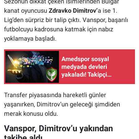
Sezonun dikkat çeken isimlerinden Bulgar
kanat oyuncusu
Zdravko Dimitrov’
a ise 1.
Lig’den sürpriz bir talip çıktı. Vanspor, başarılı
futbolcuyu kadrosuna katmak için nabız
yoklamaya başladı.
Amedspor sosyal
medyada devleri
yakaladı! Takipçi
artışında Türkiye'nin
zirvesine oynuyor
Transfer piyasasında hareketli günler
yaşanırken, Dimitrov’un geleceği şimdiden
merak konusu oldu.
Vanspor, Dimitrov’u yakından
takibe aldı