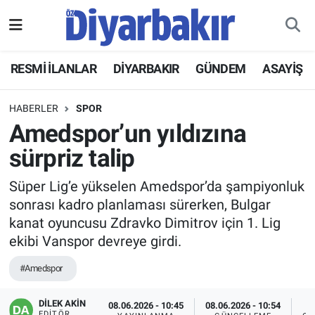
RESMİ İLANLAR
Nöbetçi Eczaneler
RESMİ İLANLAR
DİYARBAKIR
GÜNDEM
ASAYİŞ
ASAYİŞ
Hava Durumu
HABERLER
SPOR
DİYARBAKIR
Namaz Vakitleri
Amedspor’un yıldızına
sürpriz talip
EKONOMİ
Trafik Durumu
Süper Lig’e yükselen Amedspor’da şampiyonluk
GÜNDEM
Süper Lig Puan Durumu ve Fikstür
sonrası kadro planlaması sürerken, Bulgar
kanat oyuncusu Zdravko Dimitrov için 1. Lig
BÖLGE
Tüm Manşetler
ekibi Vanspor devreye girdi.
DÜNYA
Son Dakika Haberleri
#Amedspor
KÜLTÜR SANAT
Haber Arşivi
DİLEK AKİN
08.06.2026 - 10:45
08.06.2026 - 10:54
EDITÖR