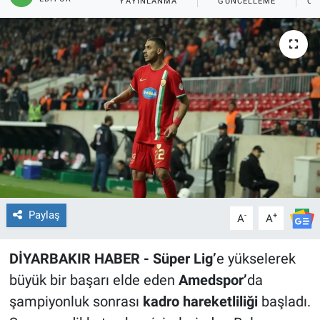
YAYINLANMA
GÜNCELLEME
OK
EĞİTİM
ÖZEL HABER
POLİTİKA
SAĞLIK
SPOR
TEKNOLOJİ
Paylaş
-
+
A
A
DİYARBAKIR HABER - Süper Lig’
e yükselerek
büyük bir başarı elde eden
Amedspor’
da
şampiyonluk sonrası
kadro hareketliliği
başladı.