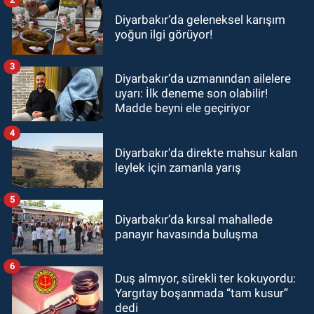
Diyarbakır’da geleneksel karışım
yoğun ilgi görüyor!
3
Diyarbakır’da uzmanından ailelere
uyarı: İlk deneme son olabilir!
Madde beyni ele geçiriyor
4
Diyarbakır'da direkte mahsur kalan
leylek için zamanla yarış
5
Diyarbakır’da kırsal mahallede
panayır havasında buluşma
6
Duş almıyor, sürekli ter kokuyordu:
Yargıtay boşanmada “tam kusur”
dedi