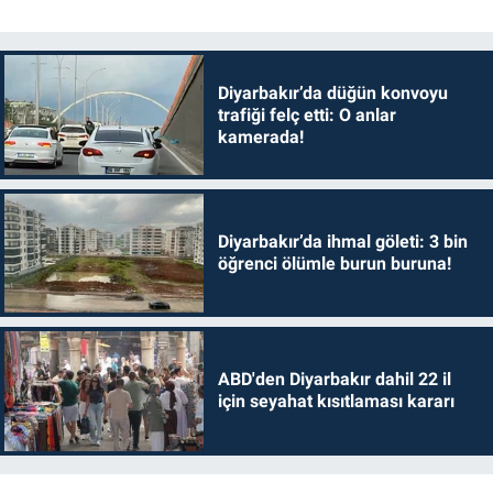
Diyarbakır’da düğün konvoyu
trafiği felç etti: O anlar
kamerada!
Diyarbakır’da ihmal göleti: 3 bin
öğrenci ölümle burun buruna!
ABD'den Diyarbakır dahil 22 il
için seyahat kısıtlaması kararı