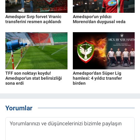
Amedspor Sırp forvet Vranic
Amedspor'un yıldızı
transferini resmen açıklandı
Moreno'dan duygusal veda
TFF son noktayı koydu!
Amedspor’dan Süper Lig
Amedspor'un stat belirsizliği
hamlesi: 4 yıldız transfer
sona erdi
birden
Yorumlar