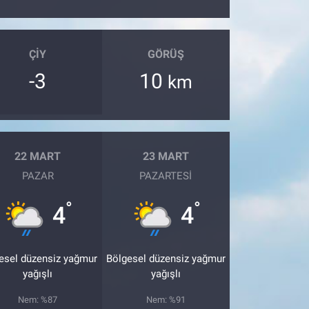
ÇIY
GÖRÜŞ
-3
10
km
22 MART
23 MART
PAZAR
PAZARTESI
°
°
4
4
esel düzensiz yağmur
Bölgesel düzensiz yağmur
yağışlı
yağışlı
Nem: %87
Nem: %91