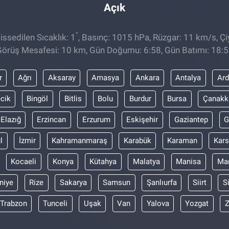
Açık
°
ssedilen Sıcaklık: 1
, Basınç: 1015 hPa, Rüzgar: 11 km/s, Çiy
örüş Mesafesi: 10 km, Gün Doğumu: 6:58, Gün Batımı: 18:
r
Ağrı
Aksaray
Amasya
Ankara
Antalya
Ar
ecik
Bingöl
Bitlis
Bolu
Burdur
Bursa
Çanakk
Elazığ
Erzincan
Erzurum
Eskişehir
Gaziantep
G
l
İzmir
Kahramanmaraş
Karabük
Karaman
Kars
Kocaeli
Konya
Kütahya
Malatya
Manisa
Mar
niye
Rize
Sakarya
Samsun
Şanlıurfa
Siirt
S
Trabzon
Tunceli
Uşak
Van
Yalova
Yozgat
Z