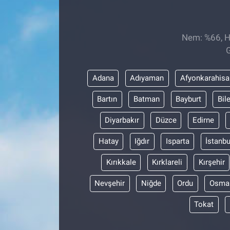
EĞİTİM
Nem: %66, Hi
ÖZEL HABER
G
POLİTİKA
Adana
Adıyaman
Afyonkarahisa
SAĞLIK
Bartın
Batman
Bayburt
Bil
Diyarbakır
Düzce
Edirne
SPOR
Hatay
Iğdır
Isparta
İstanbu
TEKNOLOJİ
Kırıkkale
Kırklareli
Kırşehir
Nevşehir
Niğde
Ordu
Osma
Tokat