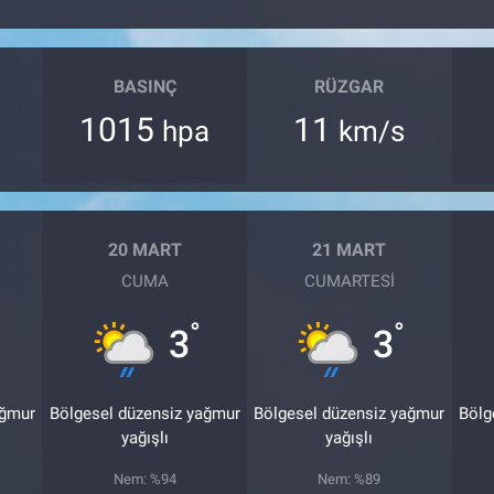
BASINÇ
RÜZGAR
1015
11
hpa
km/s
20 MART
21 MART
CUMA
CUMARTESI
°
°
3
3
ağmur
Bölgesel düzensiz yağmur
Bölgesel düzensiz yağmur
Bölg
yağışlı
yağışlı
Nem: %94
Nem: %89