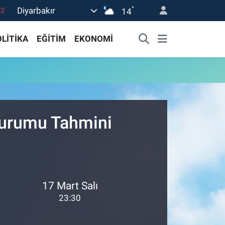
°
Diyarbakır
82
14
02
LİTİKA
EĞİTİM
EKONOMİ
19
18
19
0
Durumu Tahmini
17 Mart Salı
23:30