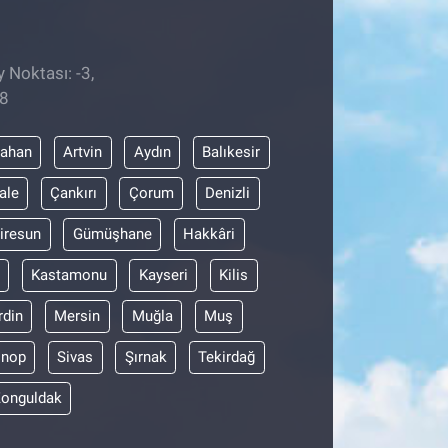
 Noktası: -3,
58
dahan
Artvin
Aydın
Balıkesir
ale
Çankırı
Çorum
Denizli
iresun
Gümüşhane
Hakkâri
Kastamonu
Kayseri
Kilis
din
Mersin
Muğla
Muş
inop
Sivas
Şırnak
Tekirdağ
onguldak