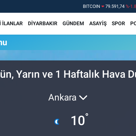
BITCOIN
79.591,74
%-1.
DOLAR
45,43620
%0.
 İLANLAR
DİYARBAKIR
GÜNDEM
ASAYİŞ
SPOR
PO
EURO
53,38690
%0.
STERLİN
61,60380
%0.
mu
G.ALTIN
6862,09000
%0.
BİST100
14.598,00
%
ün, Yarın ve 1 Haftalık Hava 
Ankara
°
10