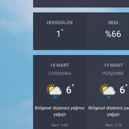
HISSEDILEN
NEM
°
1
%66
18 MART
19 MART
ÇARŞAMBA
PERŞEMBE
°
°
6
6
Bölgesel düzensiz yağmur
Bölgesel düzensiz y
yağışlı
yağışlı
Nem: %63
Nem: %76